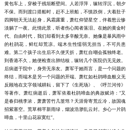
黄包车上，穿梭于残垣断壁间。人若浮萍，辗转浮沉，朝夕
不保。而到渡口搭船时，赶不上班船，不慎跌倒，大着肚子
四脚朝天无法起身，风霜露重，萧红仰望星空，伴着愁云惨
淡躺了一夜。此情此景，听者伤心闻者落泪。在她的黄金时
代、自由时代，我们却看到太多辛酸无奈。她像是暴风雨中
的杜鹃花，鲜红却荒凉。端木生性懦弱无担当，不可共患
难。第二个孩子出生后不久便夭折，萧红自嘲会孤独终老。
到香港不久，她便检查出肺结核，辗转几个医院仍无见效。
后病逝于院中，身旁无亲友。萧军于她而言，是一个问题的
终结，而端木是另一个问题的开端。萧红如杜鹃啼血般义无
反顾地在文字领域耕耘，留下了《生死场》、《呼兰河传》
等著作。萧红病逝后，萧军依着杜鹃啼血的典故赋诗：“又
是春归桃李浓，萧萧苦竹几篁筇？天涯骨寄荒丘冷，故国魂
招紫塞空。荒草棉芊新雨绿，烟波浩渺乱云封。乡心一片鹃
啼血，十里山花寂寞红”。