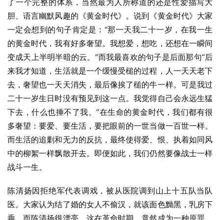
了一个完整的体系，当然最为人所称道的还是性爱描写大
胆、语言幽默风趣的《黄金时代》。说到《黄金时代》大家
一定会想到的句子肯定是：“那一天我二十一岁，在我一生
的黄金时代，我有好多奢望。我想爱，想吃，还想在一瞬间
变成天上半明半暗的云。”而我最喜欢的句子是后面那句“后
来我才知道，生活就是一个缓慢受槌的过程，人一天天老下
去，奢望也一天天消失，最后像挨了槌的牛一样。可是我过
二十一岁生日时没有预见到这一点。我觉得自己会永远生猛
下去，什么也捶不了我。”在生命的黄金时代，我们都有很
多奢望：要爱、要生活，要把眼前的一世当做一百世一样。
而生活的追剿和无力的反抗，最终使得爱、恨、执着如同风
中的柳絮一样飘散开去。即便如此，我们仍然要像战士一样
战斗一生。
陈清扬因拒绝军代表调戏，被从医院调到山上十五队当队
医。大家认为结了婚的女人不偷汉，就该面色黝黑，乳房下
垂。而陈清扬很漂亮，这在革命时期，竟然成为一种原罪，