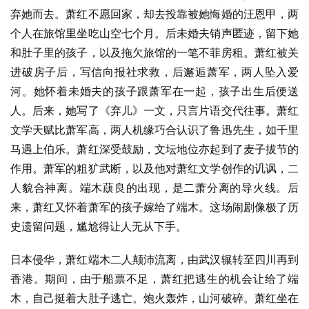
弃她而去。萧红不愿回家，却去投靠被她悔婚的汪恩甲，两
个人在旅馆里坐吃山空七个月。后未婚夫销声匿迹，留下她
和肚子里的孩子，以及拖欠旅馆的一笔不菲房租。萧红被关
进破房子后，写信向报社求救，后邂逅萧军，两人坠入爱
河。她怀着未婚夫的孩子跟萧军在一起，孩子出生后便送
人。后来，她写了《弃儿》一文，只言片语交代往事。萧红
文学天赋比萧军高，两人机缘巧合认识了鲁迅先生，如千里
马遇上伯乐。萧红深受鼓励，文坛地位亦起到了麦子拔节的
作用。萧军的粗犷武断，以及他对萧红文学创作的讥讽，二
人貌合神离。端木蕻良的出现，是二萧分离的导火线。后
来，萧红又怀着萧军的孩子嫁给了端木。这场闹剧像极了历
史遗留问题，尴尬得让人无从下手。
日本侵华，萧红端木二人颠沛流离，由武汉辗转至四川再到
香港。期间，由于船票不足，萧红把逃生的机会让给了端
木，自己挺着大肚子逃亡。炮火轰炸，山河破碎。萧红坐在