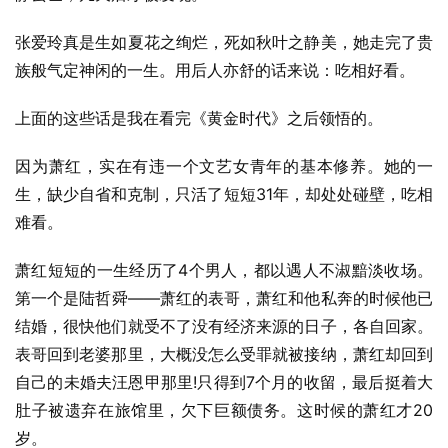
张爱玲真是生如夏花之绚烂，死如秋叶之静美，她走完了贵
族般气定神闲的一生。用后人亦舒的话来说：吃相好看。
上面的这些话是我在看完《黄金时代》之后领悟的。
因为萧红，实在有违一个文艺女青年的基本修养。她的一
生，缺少自省和克制，只活了短短31年，却处处碰壁，吃相
难看。
萧红短短的一生经历了4个男人，都以遇人不淑黯淡收场。
第一个是陆哲舜——萧红的表哥，萧红和他私奔的时候他已
结婚，很快他们就受不了没有经济来源的日子，各自回家。
表哥回到老婆那里，大概没怎么受罪就被接纳，萧红却回到
自己的未婚夫汪恩甲那里!只得到7个月的收留，最后挺着大
肚子被遗弃在旅馆里，欠下巨额债务。这时候的萧红才20
岁。