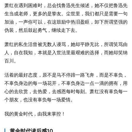
萧红在遇到困难时，总会找鲁迅先生倾述，她不仅把鲁迅先
生当成老师，更多的是挚友。尘世里，我们都只是需要一句
加油，一声你可以，在这鼓励中热泪盈眶，卸下所谓坚强的
伪装，然后鼓起勇气，继续走下去。
萧红的私生活曾被无数人谩骂，她却平静无比，所谓笑骂由
人，自在我知，本就是入世法里最艰难的选择，而她却笑纳
百川。
活着的最好态度，原不是马不停蹄一路飞奔，而是不辜负，
不辜负身边的每一场花开，不辜负身边一点一滴的拥有，用
心的去欣赏，去热爱，去感恩每时每刻。萧红没有辜负每一
个朋友，也没有辜负每一场爱情。
我的黄金时代，由我来掌控！
黄金时代读后感10