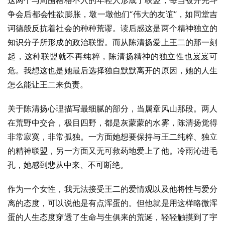
这两个与周围格格不入的年轻人形成了联盟，每当被开完斗
争会后都会性欲膨胀，墩一墩他们“伟大的友谊”，如同堂吉
诃德般反抗着社会的种种荒谬。读后感这是两个精神独立的
知识分子所形成的政治联盟。而从陈清扬爱上王二的那一刻
起，这种联盟就不再纯粹，陈清扬精神的独立性也岌岌可
危。我想这也是她最后选择独自默默离开的原因，她的人生
怎么能让王二来负责。
关于陈清扬心理描写最细腻的部分，当属章风山那段。两人
在荒野中交合，极目四野，都是灰蒙蒙的水雾，陈清扬觉得
非常寂寞，非常孤独。一方面她想要保持与王二纯粹、独立
的精神联盟，另一方面又无可救药地爱上了他。冷雨沁进毛
孔，她感到悲从中来、不可断绝。
作为一个女性，我无法接受王二的爱情观以及他将性与爱分
离的态度，可以说他是有点浑蛋的。但他就是用这样略微浑
蛋的人生态度穿透了生命与生俱来的荒诞，轻轻触摸到了宇