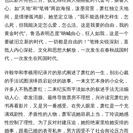
也比影片亮色三分。犹记得经典人物搭配时代金句，振奋人
心。如“天地”和“笔锋”两款海报，泼墨背景，萧红独立天地
间，是缥缈孤鸿影。她坚定立场，“我不能选择怎样生，怎
么死，但我能决定怎么爱，怎么活。这是我要的自由，我的
黄金时代”。鲁迅表明态度“呐喊由心，狂人如我，这是一个
要破旧立新的时代，一切都是自由的！”笔锋尖锐深刻，直
抵人内心深处。文化和思想大解放，一次发生在春秋战国时
代，一次发生在民国时代。
许鞍华和李樯用纪录片的形式阐述了萧红的一生，别出心裁
的手法试图演绎跌宕起伏的故事。一来文艺本身的小众化，
许多人不熟悉萧红；二来纪实而平淡如水的叙述手法无法煽
动人心、牵发泪腺。最终导致票房不理想，兴许读完萧红的
书再看影片，又是另一番感受。在旁人眼里，萧红是一个充
满戏剧性、矛盾性的人物，萧军说她容易上当，丁玲说她感
性控制了理性。为了反对封建压迫，她拒绝家里给她安排的
婚事，跟着已婚的表哥私奔，男方因受不了社会舆论压力而