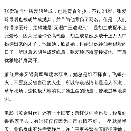
张爱玲当年错爱胡兰成，也是青春年少，不过24岁。张爱
玲最后也被胡兰成抛弃，并且为他背负了骂名。但是，人们
怜惜张爱玲，觉得她是“无瑕白玉遭泥污”，是胡兰成配不上
张爱玲。因为张爱玲心高气傲，胡兰成是她从成千上万人中
挑选出来的才子，他懂她，欣赏她，也给过她神仙眷侣般的
日子，所以后来胡兰成落魄后，张爱玲还愿意接济他，而后
优雅地转身离开。
萧红后来又遇萧军和端木蕻良，她总是饥不择食，飞蛾扑
火，不愿意反省自己的人生，所以每段感情都是遇人不淑，
草草收场，这也极大地消耗了她生命的能量，使她过早地凋
谢。
电影《黄金时代》还有一个细节：萧红认识鲁迅后，经常到
鲁迅家里去，有时候仅仅因为自己心情不好，一坐就是半
天。鲁迅身体不好需要静养，许广平家务繁杂无暇招呼她，