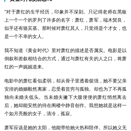
“对于萧红的生平经历，印象并不深刻。只记得老师在黑板
上一个一个的罗列了许多的名字：萧红，萧军，端木髸良，
似乎还有骆宾基。那时候对萧红其人，只觉得是个才女，也
是一个不幸的女人。
我不知道《黄金时代》里对萧红的描述是否属实。电影是以
倒叙和差叙相结合的方式，通过与萧红有关的人之口，将萧
红的一声娓娓道来。
电影中的萧红看似柔弱，却从骨子里透着倔强，她不要父亲
安排的婚姻毅然离家，忍受着贫穷与孤独。却也为了不再孤
独向未婚夫低头。当未婚夫撇下大腹便便的萧红悄然离去
后，她却能安然的待在阁楼中静音创作。我想她就是这样一
个如月亮般的女子，清冷，孤寂。
萧军应该是她的太阳，他能带给她火热和陪伴。所以她义无