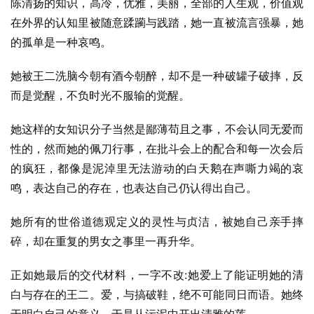
陈清扬的知识，高冷，优雅，美丽，全部的人生观，价值观
在外界的认知里被随意蹂躏与践踏，她一直被流言强暴，她
的孤单是一种哀鸣。
她被王二洗脑今朝有酒今朝醉，却不是一种破罐子破摔，反
而是觉醒，不负时光不服输的觉醒。
她这样的女知识分子当然是鄙薄苟且之事，不会认同无爱而
性的，然而她的佩刀行事，在批斗会上的配合和每一次会后
的疯狂，都像是泥淖里无法游动的白天鹅在声嘶力竭的哀
鸣，表达自己的存在，也表达自己仍认得出自己。
她所有的世俗道德观定义的灵性与贞洁，被她自己亲手摔
碎，却在重复的男女之事里一再升华。
正如她最后的交代材料，一字不改:她爱上了能证明她的清
白与存在的王二。爱，与搞破鞋，绝不可能同日而语。她终