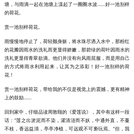
塘，与雨滴一起在池塘上漾起了一圈圈水波……好一池别样
的荷花。
赏一池别样荷花。
雨慢慢地停止了，荷轻颤身躯，将水珠尽洒入水中，那粉红
的花瓣因雨水的洗礼而更显得娇嫩，那碧绿的荷叶因雨水的
洗礼更显得青翠欲滴。他们并没有向风雨屈服，而是用自己
的方式将雨水利用起来，让其为之添彩！好一池别样的荷
花！
赏一池别样荷花，带给我的不仅是视觉上的震撼，更有精神
上的鼓励……
回到家中，仔细品读周敦颐的《爱莲说》，其中有这样一段
话：“莲之出淤泥而不染，濯清涟而不妖，中通外直，不蔓
不枝，香远益清，亭亭净植，可远观不可亵玩焉。”但，我