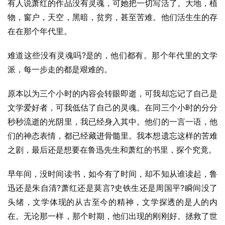
有人说萧红的作品没有灵魂，可她把一切写活了。大地，植
物，窗户，天空，黑暗，贫穷，甚至苦难。他们活生生的存
在在那个年代里。
难道这些没有灵魂吗?是的，他们都有。那个年代里的文学
派，每一步走的都是艰难的。
原本以为三个小时的内容会转眼即逝，可我却忘记了自己是
文学爱好者，可我低估了自己的灵魂。在同三个小时的分分
秒秒流逝的光阴里，我已经身入其中。他们的一言一语，他
们的神态表情，都已经藏进骨髓里。我本想遗忘这样的苦难
之剧，最后还是想要在鲁迅先生和萧红的书里，探个究竟。
早年间，没时间读书，如今有了时间，却不知从谁读起，鲁
迅还是朱自清?萧红还是莫言?史铁生还是周国平?瞬间没了
头绪，文学体现的从古至今的精神，文学探透的是人的内
在。无论那一样，那个时期，他们出现的刚刚好。拯救了世