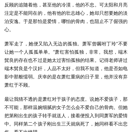
反顾的追随着他，甚至他的冷漠，他的不忠。可太阳和月亮
注定是不能同在的，他有他的壮志雄心，她却只想要她的淡
泊安逸。于是那怕是爱情，哪怕的骨肉，也阻止不了倔强的
心。
萧军走了，她便又陷入无边的孤独。萧军曾嘱咐丁玲“不要
让她一个人孤孤单单。”萧红害怕孤独，非常。我想，端木
髸良的存在也不过是她太过害怕孤独的结果。记得老师讲过
端木髸良是个汉奸，人品不太好，但我不知道，他是否如电
影中那般懦弱。庆幸的是在萧红重病的日子里，他并没有弃
萧红于不顾。
最让我猜不透的是萧红对于孩子的态度。说她不爱孩子，那
不可能，那样温婉细腻的女子怎么会不爱自己的骨肉。但她
把第刚出生的孩子转手就送人，接着便投入到同萧军的爱情
中。同样第二个孩子刚出生三天就病死了，她同样看不出悲