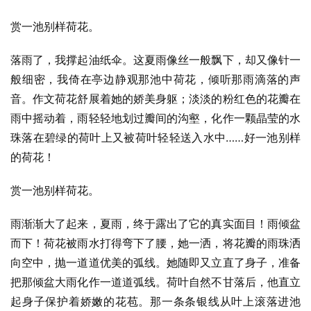
赏一池别样荷花。
落雨了，我撑起油纸伞。这夏雨像丝一般飘下，却又像针一
般细密，我倚在亭边静观那池中荷花，倾听那雨滴落的声
音。作文荷花舒展着她的娇美身躯；淡淡的粉红色的花瓣在
雨中摇动着，雨轻轻地划过瓣间的沟壑，化作一颗晶莹的水
珠落在碧绿的荷叶上又被荷叶轻轻送入水中……好一池别样
的荷花！
赏一池别样荷花。
雨渐渐大了起来，夏雨，终于露出了它的真实面目！雨倾盆
而下！荷花被雨水打得弯下了腰，她一洒，将花瓣的雨珠洒
向空中，抛一道道优美的弧线。她随即又立直了身子，准备
把那倾盆大雨化作一道道弧线。荷叶自然不甘落后，他直立
起身子保护着娇嫩的花苞。那一条条银线从叶上滚落进池