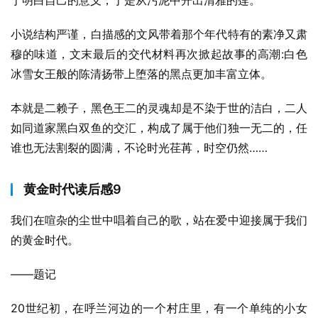
于明白自己的意义，于是从污泥中开出清雅的莲。
小说结构严谨，白描感的文风带着那个年代特有的素净又肃
穆的味道，文末最后的交代材料再次掀起故事的高潮:白色
冰雪女王般的陈清扬带上堕落的黑点更加丰富立体。
本就是二赖子，黑色王二的灵魂却是不染于世的洁白，二人
如同道家黑白双鱼的交汇，构成了属于他们独一无二的，任
谁也无法割裂的圆满，不论时光荏苒，时空仍然……
黄金时代读后感9
我们在喧杂的尘世中唱着自己的歌，站在爱中迎接属于我们
的黄金时代。
——题记
20世纪初，在呼兰河边的一个村庄里，有一个单纯的小女