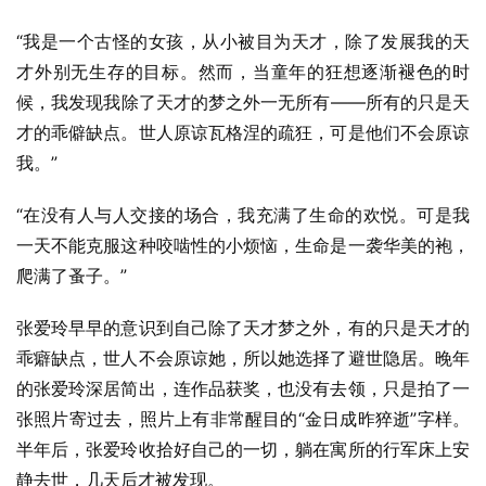
“我是一个古怪的女孩，从小被目为天才，除了发展我的天
才外别无生存的目标。然而，当童年的狂想逐渐褪色的时
候，我发现我除了天才的梦之外一无所有——所有的只是天
才的乖僻缺点。世人原谅瓦格涅的疏狂，可是他们不会原谅
我。”
“在没有人与人交接的场合，我充满了生命的欢悦。可是我
一天不能克服这种咬啮性的小烦恼，生命是一袭华美的袍，
爬满了蚤子。”
张爱玲早早的意识到自己除了天才梦之外，有的只是天才的
乖癖缺点，世人不会原谅她，所以她选择了避世隐居。晚年
的张爱玲深居简出，连作品获奖，也没有去领，只是拍了一
张照片寄过去，照片上有非常醒目的“金日成昨猝逝”字样。
半年后，张爱玲收拾好自己的一切，躺在寓所的行军床上安
静去世，几天后才被发现。