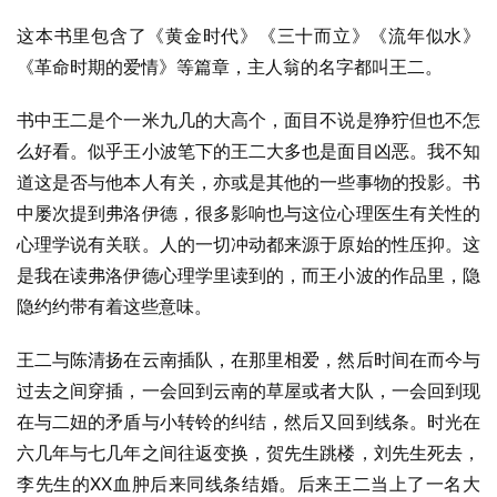
这本书里包含了《黄金时代》《三十而立》《流年似水》
《革命时期的爱情》等篇章，主人翁的名字都叫王二。
书中王二是个一米九几的大高个，面目不说是狰狞但也不怎
么好看。似乎王小波笔下的王二大多也是面目凶恶。我不知
道这是否与他本人有关，亦或是其他的一些事物的投影。书
中屡次提到弗洛伊德，很多影响也与这位心理医生有关性的
心理学说有关联。人的一切冲动都来源于原始的性压抑。这
是我在读弗洛伊德心理学里读到的，而王小波的作品里，隐
隐约约带有着这些意味。
王二与陈清扬在云南插队，在那里相爱，然后时间在而今与
过去之间穿插，一会回到云南的草屋或者大队，一会回到现
在与二妞的矛盾与小转铃的纠结，然后又回到线条。时光在
六几年与七几年之间往返变换，贺先生跳楼，刘先生死去，
李先生的XX血肿后来同线条结婚。后来王二当上了一名大