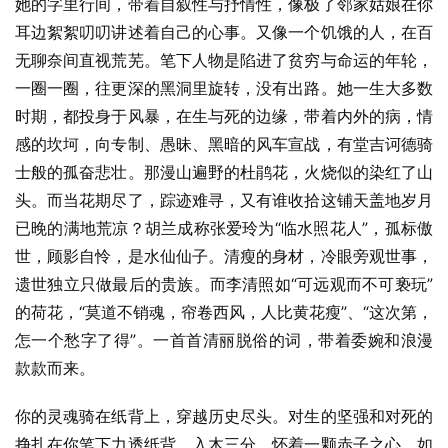
她的字里行间，带着自叙性与抒情性，像极了邻家姑娘在你
耳边絮絮叨叨讲述着自己的心事。又像一个饥饿的人，在百
无聊奈间直视荒芜。笔下人物是陷进了贫穷与命运的年轮，
一圈一圈，往更深的黑洞里旋转，没有出路。她一生大多数
时期，都投身于风暴，在生与死的边缘，带着内外的病，情
感的坎坷，向专制、愚昧、黑暗的风车宣战，有堂吉诃德骑
士般的孤奋悲壮。那漫山遍野的杜鹃花，火烧似的染红了山
头。而当花期尽了，踪迹难寻，又有谁收拾这铺天盖地岁月
已晚的满地荒凉？胡兰成称张爱玲为“临水照花人”，孤标傲
世，顾影自怜，是水仙仙子。清瘦的身材，冷眼旁观世事，
遗世独立只做最后的贵族。而李清照如“可远观而不可亵玩”
的荷花，“莫道不销魂，帘卷西风，人比黄花瘦”、“这次第，
怎一个愁字了得”。一首首清丽脱俗的词，带着委婉和浪漫
款款而来。
你的灵魂骑在纸背上，穿越历史尽头。对生的坚强和对死的
挣扎在你笔下力透纸背、入木三分。怀着一颗赤子之心，如