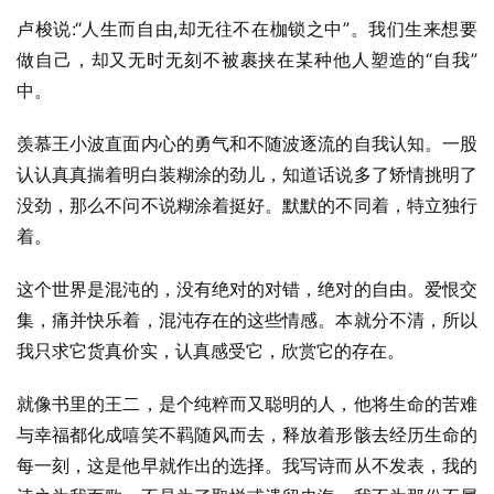
卢梭说:“人生而自由,却无往不在枷锁之中”。我们生来想要
做自己，却又无时无刻不被裹挟在某种他人塑造的“自我”
中。
羡慕王小波直面内心的勇气和不随波逐流的自我认知。一股
认认真真揣着明白装糊涂的劲儿，知道话说多了矫情挑明了
没劲，那么不问不说糊涂着挺好。默默的不同着，特立独行
着。
这个世界是混沌的，没有绝对的对错，绝对的自由。爱恨交
集，痛并快乐着，混沌存在的这些情感。本就分不清，所以
我只求它货真价实，认真感受它，欣赏它的存在。
就像书里的王二，是个纯粹而又聪明的人，他将生命的苦难
与幸福都化成嘻笑不羁随风而去，释放着形骸去经历生命的
每一刻，这是他早就作出的选择。我写诗而从不发表，我的