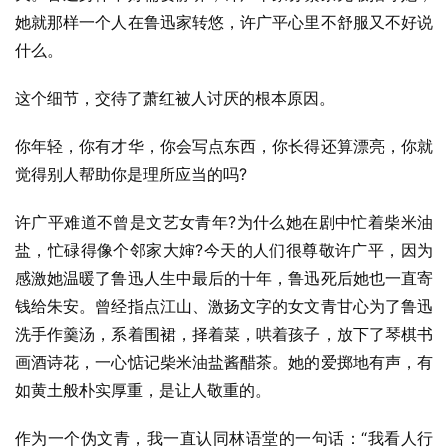
她就那样一个人在鲁迅家转悠，许广平心里不舒服又不好说
什么。
这个细节，交待了萧红被人讨厌的根本原因。
你年轻，你有才华，你会写点东西，你长得还算漂亮，你就
觉得别人帮助你是理所应当的吗?
许广平难道不曾是文艺女青年?为什么她在剧中忙着柴米油
盐，忙碌得像个邻家大婶?今天的人们很尊敬许广平，因为
感激她温暖了鲁迅人生中最后的十年，鲁迅死后她也一直寄
钱给朱安。曾经指点江山、激扬文字的女文青甘心为了鲁迅
洗手作羹汤，系着围裙，择着菜，哄着孩子，放下了琴棋书
画酒诗花，一心惦记柴米油盐酱醋茶。她的爱掷地有声，有
如黄土般朴实厚重，是让人敬重的。
作为一个伪文青，我一直认同林语堂的一句话：“我看人行