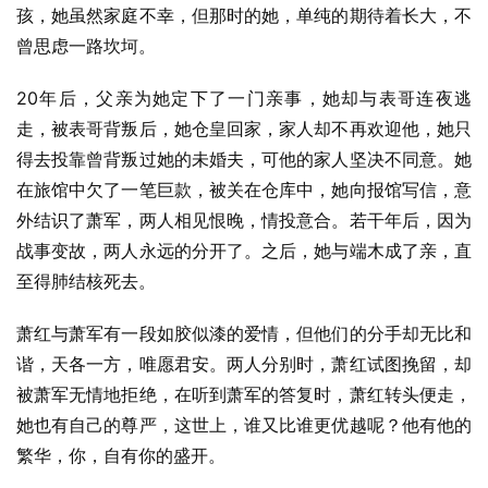
孩，她虽然家庭不幸，但那时的她，单纯的期待着长大，不
曾思虑一路坎坷。
20年后，父亲为她定下了一门亲事，她却与表哥连夜逃
走，被表哥背叛后，她仓皇回家，家人却不再欢迎他，她只
得去投靠曾背叛过她的未婚夫，可他的家人坚决不同意。她
在旅馆中欠了一笔巨款，被关在仓库中，她向报馆写信，意
外结识了萧军，两人相见恨晚，情投意合。若干年后，因为
战事变故，两人永远的分开了。之后，她与端木成了亲，直
至得肺结核死去。
萧红与萧军有一段如胶似漆的爱情，但他们的分手却无比和
谐，天各一方，唯愿君安。两人分别时，萧红试图挽留，却
被萧军无情地拒绝，在听到萧军的答复时，萧红转头便走，
她也有自己的尊严，这世上，谁又比谁更优越呢？他有他的
繁华，你，自有你的盛开。