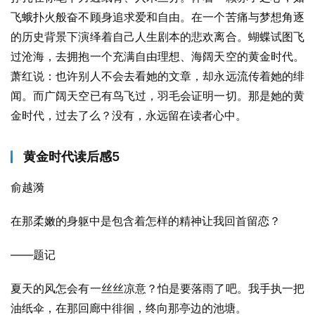
飞蛾扑火般奋不顾身追求爱和自由。在一个苦痛与梦想角逐
的历史背景下演绎着自己人生剧本的悲欢离合。蝴蝶试图飞
过沧海，去拥抱一个充满自由理想、海阔天空的黄金时代。
萧红说：也许别人不会去看她的文章，却永远流传着她的绯
闻。而广阔天空已有鸟飞过，羽毛会证明一切。那是她的黄
金时代，过去了么？没有，永远留在读者心中。
黄金时代读后感5
俞越漪
在那柔嫩的身躯中是包含着怎样的精神让我回首留恋？
——题记
夏天的风怎会有一丝丝凉意？怕是要落雨了吧。我手执一把
油纸伞，在那回廊中徘徊，终向那亭边的池塘。