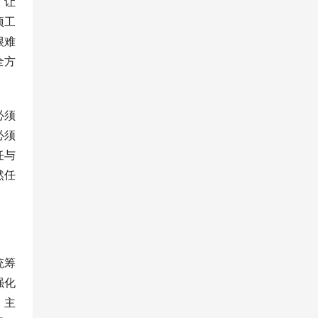
，让
项工
很难
全方
必须
必须
任与
然任
统筹
强化
，主