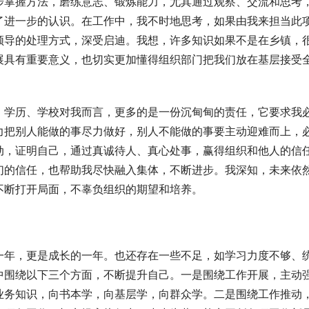
步掌握方法，磨练意志、锻炼能力，尤其通过观察、交流和思考
了进一步的认识。在工作中，我不时地思考，如果由我来担当此
领导的处理方式，深受启迪。我想，许多知识如果不是在乡镇，
展具有重要意义，也切实更加懂得组织部门把我们放在基层接受
。学历、学校对我而言，更多的是一份沉甸甸的责任，它要求我
力把别人能做的事尽力做好，别人不能做的事要主动迎难而上，
动，证明自己，通过真诚待人、真心处事，赢得组织和他人的信
们的信任，也帮助我尽快融入集体，不断进步。我深知，未来依
不断打开局面，不辜负组织的期望和培养。
一年，更是成长的一年。也还存在一些不足，如学习力度不够、
中围绕以下三个方面，不断提升自己。一是围绕工作开展，主动
业务知识，向书本学，向基层学，向群众学。二是围绕工作推动