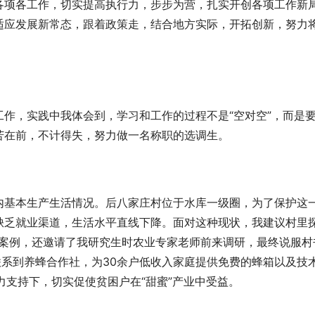
各项各工作，切实提高执行力，步步为营，扎实开创各项工作新
适应发展新常态，跟着政策走，结合地方实际，开拓创新，努力
作，实践中我体会到，学习和工作的过程不是“空对空”，而是
苦在前，不计得失，努力做一名称职的选调生。
内基本生产生活情况。后八家庄村位于水库一级圈，为了保护这
缺乏就业渠道，生活水平直线下降。面对这种现状，我建议村里
说案例，还邀请了我研究生时农业专家老师前来调研，最终说服村
联系到养蜂合作社，为30余户低收入家庭提供免费的蜂箱以及技
力支持下，切实促使贫困户在“甜蜜”产业中受益。