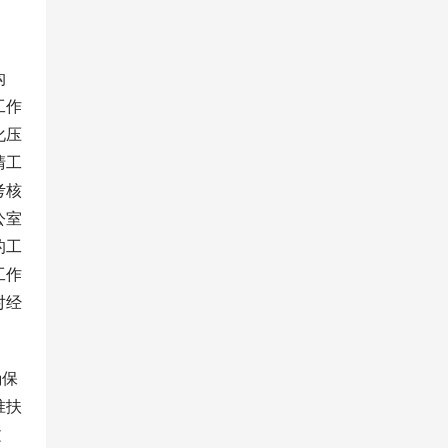
沟
工作
化压
清工
考核
公室
的工
工作
对经
确保
准扶
文