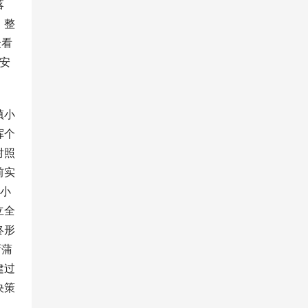
落
，整
众看
安
镇小
挥个
对照
前实
面小
立全
终形
新蒲
建过
决策