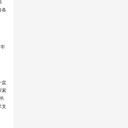
局
将各
要牢
一盆
探索
书
术支