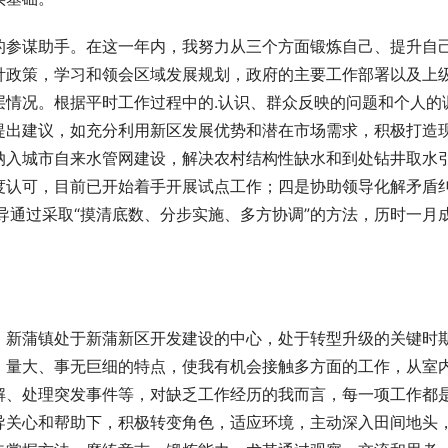
的参谋助手。在这一年内，我努力从三个方面锻炼自己、提升自
针政策，学习和领会区域发展规划，政府的主要工作部署以及上
层情况。根据平时工作过程中的.认识、群众反映的问题和个人的
提出建议，如充分利用新区发展优势和潜在市场需求，积极打造
纳入城市自来水管网建设，解决农村结构性缺水和到处钻井取水
度认可，目前已开始着手开展试点工作；四是协助领导化解矛盾
导通过采取“摸清底数、分步实施、多方协调”的方法，历时一月
。新蒲镇处于新蒲新区开发建设的中心，处于转型升级的关键时
、量大、事无巨细的特点，使我有机会接触多方面的工作，从室
解、处理突发事件等，对缺乏工作经历的我而言，每一项工作都
导关心和帮助下，积极转变角色，适应环境，主动深入田间地头