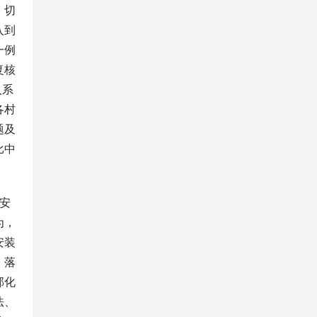
，切
入到
一例
复核
入系
各村
题及
比中
安
为，
安装
，落
部化
法、