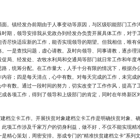
局面。镇经发办前期由于人事变动等原因，与区级职能部门工作
殊时期，领导安排我从党政办到经发办负责开展具体工作，对于
能否尽快适应新的工作，能否实现领导的期望。但我相信，唯有
路。一是查找问题，虚心请教。及时向领导、同事请教，逐步理
投促局、经发处、农牧水利局和交通局等部门就日常工作和年度
思路，统筹分配。在工作量大，人手十分有限的情况下，根据办
作内容；四是每天清点，心中有数。对每天完成的工作，未完成
心中有数。通过一段时间的努力，切实改变了工作作风，提高了
完成各项工作，得到了领导和上级部门的肯定，同时在年终新区
”建档立卡工作。开展扶贫对象建档立卡工作是明确扶贫对象、
。此项工作涉及千家万户的切身利益，做不好，不仅不能实现精
是精心策划，周密安排。形成专门的“精准扶贫建档立卡”系列