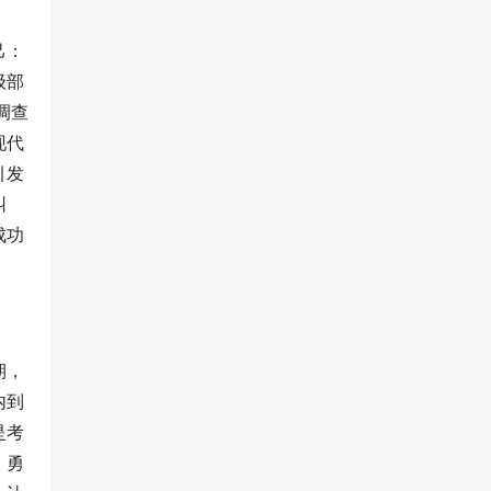
己：
级部
调查
现代
引发
纠
成功
期，
内到
是考
，勇