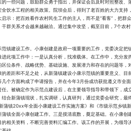
在的一些问题，鼓励群众勇于指出，并保证会后及时对照整改、
安全饮水工程的相关政策。院坝会后，得到了老百姓的大力支持
启示：把百姓看作农村民生工作的主人，而不是“看客”，把群
，干群关系才会越来越融洽。通过集中攻坚，截至目前，7个农村
示范镇建设工作。小康创建是政府一项重要的工作，党委决定把
推进此项工作中：一是认真分析，找准载体。在工作中，充分发
的区位条件、战略优势、基础设施、发展潜力和存在的问题等，
康的差距和不足之处，从新蒲镇建设小康示范镇的重要意义、目
等几个方面构成了申请报告，并在今年3月份成功获批遵义市全
责任。被确定作为示范点建设后，在主要领导指导和带领下，成
，结合新蒲镇现状，扎实调研，认真研判，通过党委会研究，最
新蒲镇20xx年全面小康建设工作实施方案》和《市级示范乡镇
新蒲镇全面小康创建工作。三是摸清底数，奠定基础。在小康创
目的相关资料，不断完善资料汇编工作。该工作的开展，为领导
实基础。