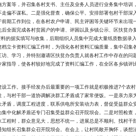
施方案等，并召集各村支书、主任及业务人员进行业务集中培训
不走偏不谋私。二是强化督查，确保公平。安排部署包村干部深
于前期工作到位，在各村农户申请、民主评困等关键环节未出现
先后全面完成各村贫困户的申请、评困以及乡镇公示、区扶贫办
资料的据实填写与收集，后期组织人员集中完成大量纸质数据录
建档立卡资料汇编工作时，为强化各村资料汇编质量，集中召集
互访、学习，并特别邀请区扶贫办负责人就各村工作中存在的问
专家指导，使各村较好地完成了资料汇编工作，在全区各乡镇评
建设工作。接手经发办后最重要的一项工作就是积极推进7个农村
性，与村干部一道协调解决群工矛盾成了家常便饭。一是亲力亲
众矛盾，调度工程进度，联系供电所安装动力表，督促受益群众
为集中化解矛盾还专门召集受益群众召开院坝会。二是对照检查
水工程时，群众意见大，思想不统一，进展总是不顺利。找村干
通知组长召集群众召开院坝会。在会上，让村民敞开胸怀，谈想