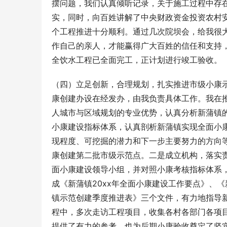
摆问题，我们认真倾听记录，关于施工过程中存
实，同时，向百姓讲解了中央财政资金投资农村
个工程推进十分顺利。通过几次院坝会，给我很大
作自己的亲人，才能赢得广大百姓的信任和支持
全饮水工程已全面完工，正计划进行竣工验收。
（四）立足创新，合理规划，扎实推进市级小康
康创建办设在经发办，由我负责具体工作。我在
人城市与区域规划的专业优势，认真分析新蒲镇
小康建设指标体系，认真剖析新蒲镇实现全面小
现程度、可挖掘的潜力和下一步主要努力的方向
康创建第二批市级示范点。二是成立机构，落实
面小康建设领导小组，并对照小康考核指标体系
成《新蒲镇20xx年全面小康建设工作要点》、《
镇示范创建季度推进表》三个文件，有力地指导
程中，多次走访工程项目，收集各村各部门各项
提供了有力的参考，也为后期小康验收奠定了坚