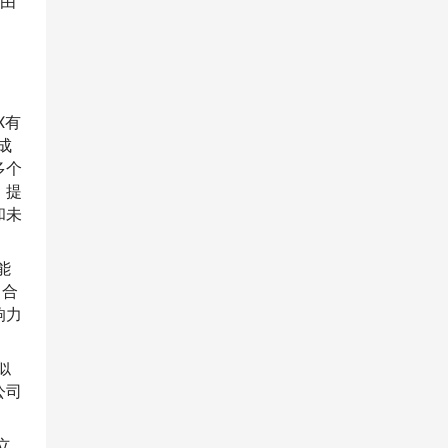
称由
X有
成
多个
，提
和未
能
、合
响力
似
公司
立