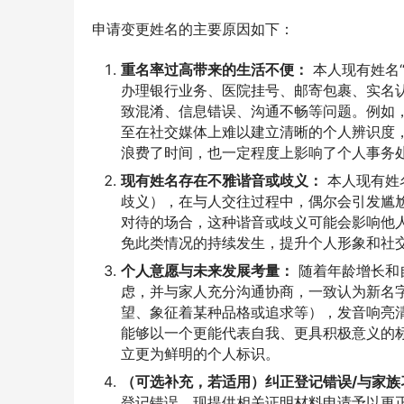
申请变更姓名的主要原因如下：
重名率过高带来的生活不便：
本人现有姓名“
办理银行业务、医院挂号、邮寄包裹、实名
致混淆、信息错误、沟通不畅等问题。例如
至在社交媒体上难以建立清晰的个人辨识度
浪费了时间，也一定程度上影响了个人事务
现有姓名存在不雅谐音或歧义：
本人现有姓
歧义），在与人交往过程中，偶尔会引发尴
对待的场合，这种谐音或歧义可能会影响他
免此类情况的持续发生，提升个人形象和社
个人意愿与未来发展考量：
随着年龄增长和
虑，并与家人充分沟通协商，一致认为新名字
望、象征着某种品格或追求等），发音响亮
能够以一个更能代表自我、更具积极意义的
立更为鲜明的个人标识。
（可选补充，若适用）纠正登记错误/与家族
登记错误，现提供相关证明材料申请予以更