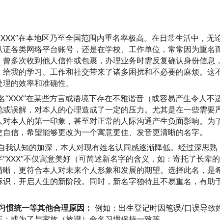
XXX”在本地区乃至全国范围内重名率极高。在日常生活中，无
认证各类网络平台账号，还是在学校、工作单位，常常因为重名
，曾多次收到他人信件或包裹，办理业务时需反复确认身份信息
，给我的学习、工作和社交带来了诸多困扰和不必要的麻烦。这
处理的效率和准确性。
名“XXX”在某些方言或语境下存在不雅谐音（或容易产生令人不
尬或误解，对本人的心理造成了一定的压力。尤其是在一些需要
人对本人的第一印象，甚至对正常的人际沟通产生负面影响。为
交自信，希望能够更改为一个寓意更佳、发音更清晰的名字。
自我认知的加深，本人对现有姓名认同感逐渐降低。经过深思熟
“XXX”不仅寓意美好（可简述新名字的含义，如：寄托了长辈
清晰，更符合本人对未来个人形象和发展的期望。选择此名，是
标识，开启人生的新阶段。同时，新名字独特且不易重名，有助
习惯统一等其他合理原因：
例如：出生登记时因笔误/口误导致
正；或为了与家族（族谱）命名习惯保持一致等。