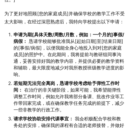
为了更好地照顾[您的家庭成员]并确保学校的教学工作不受
太大影响，在经过深思熟虑后，我特向学校提出以下申请：
申请为期[具体天数/周数/月数，例如：一个月的]事假/
病假：
恳请学校能够批准我从[起始日期]至[结束日期]
的[事假/病假]，以便我能全身心地投入到对[您的家庭
成员]的照护中。在此期间，我将提前与教研组同事沟
通，妥善安排好我的教学内容，并提供必要的教学资料
和辅助，最大限度地减少对我所教授班级教学进度的影
响。
若短期无法完全离岗，恳请学校考虑给予弹性工作时
间：
在治疗的非关键阶段，如果可能，我希望能弹性
调整工作时间，例如允许我将部分备课、批改作业等工
作带回家完成，或在确保教学任务完成的前提下，减少
一些非教学的行政工作。
请求学校协助安排代课事宜：
我会积极配合学校和教
务处的安排，确保我的课程有合适的老师接替，并做好