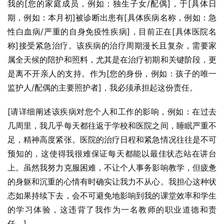
我的[您的家庭成员，例如：独生子女/配偶]，于[具体日
期，例如：本月初]被诊断出患有[具体疾病名称，例如：急
性白血病/严重的自身免疫性疾病]，目前正在[具体医院名
称]接受紧急治疗。该疾病的治疗周期漫长且复杂，需要家
属全天候的陪护和照料，尤其是在治疗初期和关键阶段，更
是离不开亲人的支持。作为[您的身份，例如：孩子的唯一
监护人/配偶的主要照护者]，我必须承担起这份责任。
[请详细阐述该疾病对您个人和工作的影响，例如：在过去
几周里，我几乎每天都往返于学校和医院之间，睡眠严重不
足，精神高度紧张。医院的治疗日程和紧急情况往往是不可
预知的，这使得我很难保证每天都能以最佳状态站在讲台
上。虽然我努力克服困难，不让个人事务影响教学，但疲惫
的身躯和沉重的心情有时确实让我力不从心。我担心这种状
态如果持续下去，会不可避免地影响到我的课堂效率和学生
的学习体验，这违背了我作为一名教师的职业道德和责
任。]