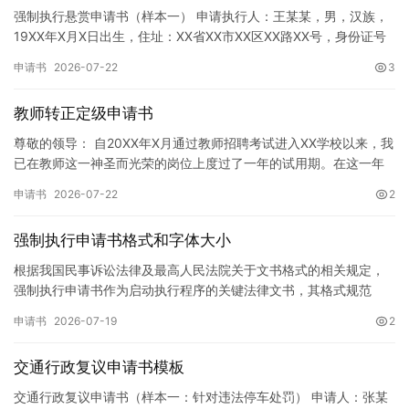
强制执行悬赏申请书（样本一） 申请执行人：王某某，男，汉族，
19XX年X月X日出生，住址：XX省XX市XX区XX路XX号，身份证号
码：XXXXXXXXXXXXXXXXXX，联系电话…
申请书
2026-07-22
3
教师转正定级申请书
尊敬的领导： 自20XX年X月通过教师招聘考试进入XX学校以来，我
已在教师这一神圣而光荣的岗位上度过了一年的试用期。在这一年
的见习期内，在学校领导的悉心关怀下，在同事们的热情帮助和…
申请书
2026-07-22
2
强制执行申请书格式和字体大小
根据我国民事诉讼法律及最高人民法院关于文书格式的相关规定，
强制执行申请书作为启动执行程序的关键法律文书，其格式规范
性、语言严谨性及要件完整性直接影响到法院的立案审核效率。 在
申请书
2026-07-19
2
纸张与…
交通行政复议申请书模板
交通行政复议申请书（样本一：针对违法停车处罚） 申请人：张某