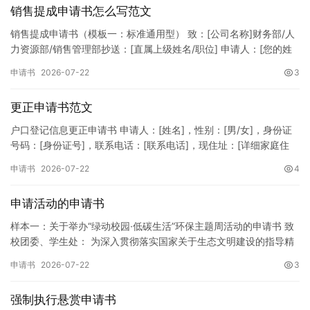
销售提成申请书怎么写范文
销售提成申请书（模板一：标准通用型） 致：[公司名称]财务部/人
力资源部/销售管理部抄送：[直属上级姓名/职位] 申请人：[您的姓
名]所属部门：[具体销售部门/分公司]岗位职称：[…
申请书
2026-07-22
3
更正申请书范文
户口登记信息更正申请书 申请人：[姓名]，性别：[男/女]，身份证
号码：[身份证号]，联系电话：[联系电话]，现住址：[详细家庭住
址]。 申请事项：请求贵所依法对申请人户口簿上的[…
申请书
2026-07-22
4
申请活动的申请书
样本一：关于举办“绿动校园·低碳生活”环保主题周活动的申请书 致
校团委、学生处： 为深入贯彻落实国家关于生态文明建设的指导精
神，增强广大同学的环保意识，倡导绿色、低碳、环保的生活方…
申请书
2026-07-22
3
强制执行悬赏申请书