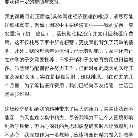
够获得一定的帮助与支持。
我的家庭目前正面临[具体阐述经济困难的根源，请尽可能
详细和真实，例如：因家中主要经济支柱——我的父亲，突
发重病（如：癌症），需长期住院治疗并支付巨额医疗费
用。这不仅耗尽了家中所有积蓄，更使我们背负了沉重的债
务。此外，我的母亲年迈体弱，已无劳动能力，家中还有正
在求学的子女需要抚养，日常开销和子女教育费用也日益增
多。虽然我与配偶都在努力工作，但面对如此庞大的医疗开
支及家庭负担，实在是捉襟见肘，难以维系。]在过去的几
个月里，为了筹措医疗费用，我们已经向亲友借遍，生活已
是举步维艰。
这场经济危机给我的精神带来了巨大的压力，常常让我夜不
能寐，白天也难以集中精力。尽管我竭力不让个人困境影响
到教学质量，但内心深处的焦虑和疲惫确实时常让我感到力
不从心。我深知作为一名教师，应该将全部精力投入到教学