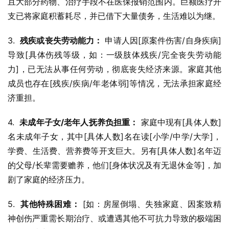
且大部分药物、治疗手段不在医保报销范围内。巨额医疗开
支已将家庭积蓄耗尽，并已借下大量债务，生活难以为继。
3.  
残疾或丧失劳动能力：
 申请人因[原案件伤害/自身疾病]
导致[具体伤残等级，如：一级肢体残疾/完全丧失劳动能
力]，已无法从事任何劳动，彻底丧失经济来源。家庭其他
成员也存在[残疾/疾病/年老体弱]等情况，无法承担家庭经
济重担。
4.  
未成年子女/老年人抚养负担重：
 家庭中现有[具体人数]
名未成年子女，其中[具体人数]名在读[小学/中学/大学]，
学费、生活费、营养费等开支巨大。另有[具体人数]名年迈
的父母/长辈需要赡养，他们[身体状况及有无退休金等]，加
剧了家庭的经济压力。
5.  
其他特殊困难：
 [如：房屋倒塌、失独家庭、因案致精
神创伤严重需长期治疗、或遭遇其他不可抗力导致的极端困