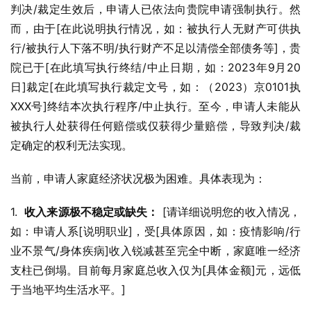
判决/裁定生效后，申请人已依法向贵院申请强制执行。然
而，由于[在此说明执行情况，如：被执行人无财产可供执
行/被执行人下落不明/执行财产不足以清偿全部债务等]，贵
院已于[在此填写执行终结/中止日期，如：2023年9月20
日]裁定[在此填写执行裁定文号，如：（2023）京0101执
XXX号]终结本次执行程序/中止执行。至今，申请人未能从
被执行人处获得任何赔偿或仅获得少量赔偿，导致判决/裁
定确定的权利无法实现。
当前，申请人家庭经济状况极为困难。具体表现为：
1.  
收入来源极不稳定或缺失：
 [请详细说明您的收入情况，
如：申请人系[说明职业]，受[具体原因，如：疫情影响/行
业不景气/身体疾病]收入锐减甚至完全中断，家庭唯一经济
支柱已倒塌。目前每月家庭总收入仅为[具体金额]元，远低
于当地平均生活水平。]