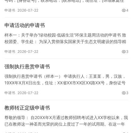
号码：[身份证号]，联系电话：[联系电话]，现住址：[详细家庭住
址]。 申请事项：请求贵所依法对申请人户口簿上的[…
申请书
2026-07-22
4
申请活动的申请书
样本一：关于举办“绿动校园·低碳生活”环保主题周活动的申请书 致
校团委、学生处： 为深入贯彻落实国家关于生态文明建设的指导精
神，增强广大同学的环保意识，倡导绿色、低碳、环保的生活方…
申请书
2026-07-22
3
强制执行悬赏申请书
强制执行悬赏申请书（样本一） 申请执行人：王某某，男，汉族，
19XX年X月X日出生，住址：XX省XX市XX区XX路XX号，身份证号
码：XXXXXXXXXXXXXXXXXX，联系电话…
申请书
2026-07-22
3
教师转正定级申请书
尊敬的领导： 自20XX年X月通过教师招聘考试进入XX学校以来，我
已在教师这一神圣而光荣的岗位上度过了一年的试用期。在这一年
的见习期内，在学校领导的悉心关怀下，在同事们的热情帮助和…