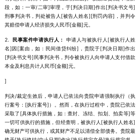
段，如：一审/二审]审理，于[判决日期]作出[判决书文号]
刑事判决书，判处被告人[被告人姓名][刑罚内容]，并判令
其赔偿申请人经济损失人民币[金额]元。
2.  
民事案件申请执行人：
 申请人与被执行人[被执行人姓
名]因[案由，如：民间借贷纠纷]，贵院于[判决日期]作出
[判决书文号]民事判决书，判令被执行人向申请人支付借款
本金及利息共计人民币[金额]元。
]
判决/裁定生效后，申请人已依法向贵院申请强制执行（执
行案号：[执行案号]）。然而，在执行过程中，贵院已依法
采取了[具体执行措施，如：查封、冻结、扣划、拍卖等]等
一切可供执行的措施，但经查明，被执行人[被执行人姓名]
确无财产可供执行，或其财产不足以清偿全部债务。贵院最
终于[执行终结/中止日期]作出[执行裁定文号]执行裁定书，