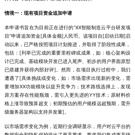
情境一：现有项目资金追加申请
本申请书旨在为目前正在进行的“XX智能制造云平台研发项
目”申请追加资金[具体金额]人民币。该项目自[启动日期]启
动以来，已严格按照项目计划推进，并取得了阶段性成果，
包括：[列举已完成的重要里程碑或成果，如：核心架构设
计已完成、基础模块开发已进入尾声、初步的用户界面原型
已搭建并获得内部好评]。然而，在项目执行过程中，我们
遭遇了[具体挑战或变化，如：市场需求出现新的变化，需
要增加XX功能模块以提升竞争力；技术路线选择上，发现
原方案存在性能瓶颈，需引入更先进的YY技术；原材料价
格上涨导致预算超支；初期预估的用户规模远超预期，需升
级服务器架构以支持并发量]。
以市场需求变化为例，近期行业调研显示，用户对云平台的
数据安全和隐私保护提出了更高要求，要求我们集成更高级