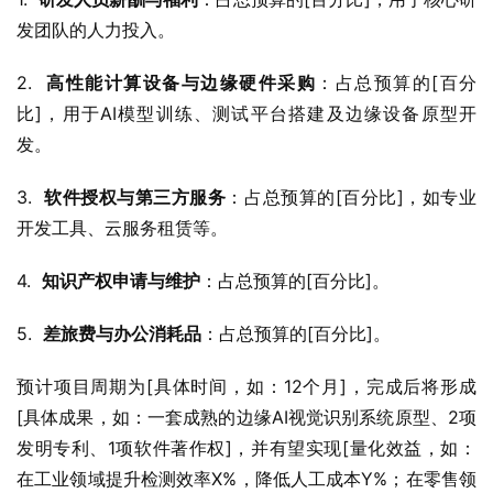
发团队的人力投入。
2.  
高性能计算设备与边缘硬件采购
：占总预算的[百分
比]，用于AI模型训练、测试平台搭建及边缘设备原型开
发。
3.  
软件授权与第三方服务
：占总预算的[百分比]，如专业
开发工具、云服务租赁等。
4.  
知识产权申请与维护
：占总预算的[百分比]。
5.  
差旅费与办公消耗品
：占总预算的[百分比]。
预计项目周期为[具体时间，如：12个月]，完成后将形成
[具体成果，如：一套成熟的边缘AI视觉识别系统原型、2项
发明专利、1项软件著作权]，并有望实现[量化效益，如：
在工业领域提升检测效率X%，降低人工成本Y%；在零售领