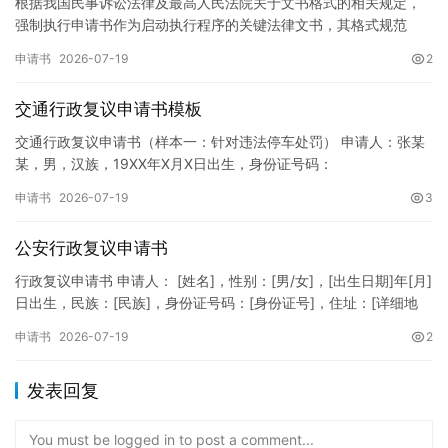
根据我国民事诉讼法律及最高人民法院关于文书格式的相关规定，
强制执行申请书作为启动执行程序的关键法律文书，其格式规范
性、语言严谨性及要件完整性直接影响到法院的立案审核效率。 在
申请书
2026-07-19
2
纸张与…
交通行政复议申请书模板
交通行政复议申请书（样本一：针对违法停车处罚） 申请人：张某
某，男，汉族，19XX年X月X日出生，身份证号码：
XXXXXXXXXXXXXXXXXX，住址：XX省XX市XX区XX路X…
申请书
2026-07-19
3
公安行政复议申请书
行政复议申请书 申请人： [姓名]，性别：[男/女]，[出生日期]年[月]
日出生，民族：[民族]，身份证号码：[身份证号]，住址：[详细地
址]，联系电话：[电话号码]。 被申请人：…
申请书
2026-07-19
2
发表回复
You must be logged in to post a comment...