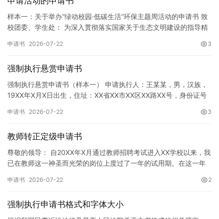
申请活动的申请书
样本一：关于举办“绿动校园·低碳生活”环保主题周活动的申请书 致
校团委、学生处： 为深入贯彻落实国家关于生态文明建设的指导精
神，增强广大同学的环保意识，倡导绿色、低碳、环保的生活方…
申请书
2026-07-22
3
强制执行悬赏申请书
强制执行悬赏申请书（样本一） 申请执行人：王某某，男，汉族，
19XX年X月X日出生，住址：XX省XX市XX区XX路XX号，身份证号
码：XXXXXXXXXXXXXXXXXX，联系电话…
申请书
2026-07-22
3
教师转正定级申请书
尊敬的领导： 自20XX年X月通过教师招聘考试进入XX学校以来，我
已在教师这一神圣而光荣的岗位上度过了一年的试用期。在这一年
的见习期内，在学校领导的悉心关怀下，在同事们的热情帮助和…
申请书
2026-07-22
2
强制执行申请书格式和字体大小