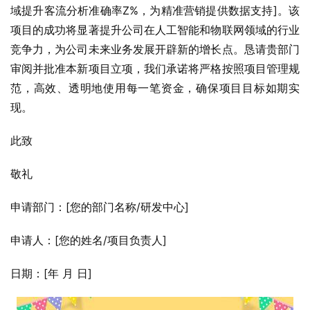
域提升客流分析准确率Z%，为精准营销提供数据支持]。该
项目的成功将显著提升公司在人工智能和物联网领域的行业
竞争力，为公司未来业务发展开辟新的增长点。恳请贵部门
审阅并批准本新项目立项，我们承诺将严格按照项目管理规
范，高效、透明地使用每一笔资金，确保项目目标如期实
现。
此致
敬礼
申请部门：[您的部门名称/研发中心]
申请人：[您的姓名/项目负责人]
日期：[年 月 日]