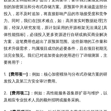
别的加密算法和分布式存储方案。原预算中并未涵盖这部分
投入，若不及时追加，将直接影响产品的市场接受度和竞争
力。同时，我们在[技术难点，如：高并发实时数据处理]方
面，经深入研究发现，原计划采用的开源框架无法满足[具
体性能指标]，必须投入更多资源进行自研或购买商业解决
方案，这笔费用也超出了原预算范围。这些新增的工作量和
技术升级需求，均属项目成功的必要条件，且在项目初期无
法完全预见。我们已对追加资金的使用进行了详细测算，主
要将用于：
1.  
[费用项一]
：例如：核心加密模块与分布式存储方案的研
发投入及第三方安全审计费用。
2.  
[费用项二]
：例如：高性能服务器集群扩容与维护，以
及相应专业技术人员的额外招聘或服务采购。