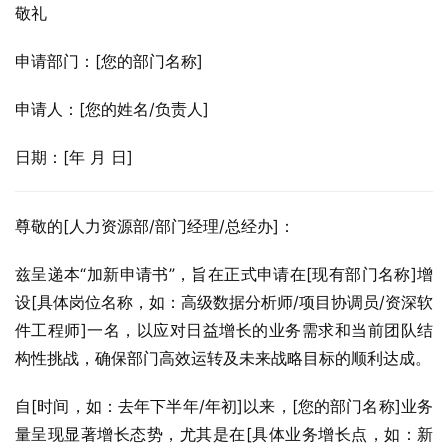
敬礼
申请部门：[您的部门名称]
申请人：[您的姓名/负责人]
日期：[年 月 日]
尊敬的[人力资源部/部门经理/总经办]：
兹呈递本“加新申请书”，旨在正式申请在[现有部门名称]增
设[具体岗位名称，如：高级数据分析师/项目协调员/资深软
件工程师]一名，以应对日益增长的业务需求和当前团队结
构性挑战，确保部门高效运转及未来战略目标的顺利达成。
自[时间，如：去年下半年/年初]以来，[您的部门名称]业务
量呈现显著增长态势，尤其是在[具体业务增长点，如：新