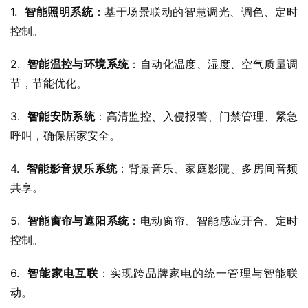
1.  
智能照明系统
：基于场景联动的智慧调光、调色、定时
控制。
2.  
智能温控与环境系统
：自动化温度、湿度、空气质量调
节，节能优化。
3.  
智能安防系统
：高清监控、入侵报警、门禁管理、紧急
呼叫，确保居家安全。
4.  
智能影音娱乐系统
：背景音乐、家庭影院、多房间音频
共享。
5.  
智能窗帘与遮阳系统
：电动窗帘、智能感应开合、定时
控制。
6.  
智能家电互联
：实现跨品牌家电的统一管理与智能联
动。