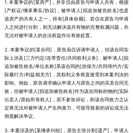
1. 本案争议的[某房产]，并非仅由原告与申请人共有，根据
[产权证/继承事实/协议]，被申请人[拟追加被告姓名]也是
该房产的共有人之一，持有[具体份额]。若仅在原告与申请
人之间进行分割，则无法解决该共有物的完整权属问题，亦
无法对被申请人的合法权益作出有效处置。
2. 本案争议的[某合同]，原告虽仅诉请申请人，但该合同实
际上涉及[三方约定/连带责任/共同权利义务]，被申请人[拟
追加被告姓名/单位名称]系该合同的[担保方/共同缔约方/实
际履行方/利益相关方]，其权利义务将直接受到本案判决的
影响。例如，原告请求确认申请人与原告之间的买卖合同无
效，但被申请人[拟追加被告姓名]作为该合同标的物的[实际
出卖人/原始所有权人]，若不参加诉讼，则该合同效力之认
定将无法对被申请人产生拘束力，可能导致新的诉讼或无法
彻底解决争议。
3. 本案涉及的[某继承纠纷]，原告主张分割[遗产]，申请人