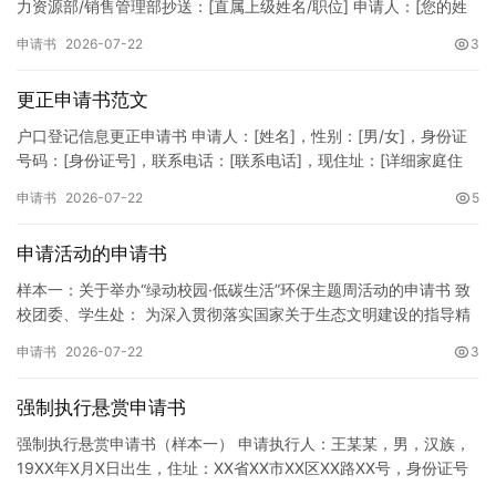
力资源部/销售管理部抄送：[直属上级姓名/职位] 申请人：[您的姓
名]所属部门：[具体销售部门/分公司]岗位职称：[…
申请书
2026-07-22
3
更正申请书范文
户口登记信息更正申请书 申请人：[姓名]，性别：[男/女]，身份证
号码：[身份证号]，联系电话：[联系电话]，现住址：[详细家庭住
址]。 申请事项：请求贵所依法对申请人户口簿上的[…
申请书
2026-07-22
5
申请活动的申请书
样本一：关于举办“绿动校园·低碳生活”环保主题周活动的申请书 致
校团委、学生处： 为深入贯彻落实国家关于生态文明建设的指导精
神，增强广大同学的环保意识，倡导绿色、低碳、环保的生活方…
申请书
2026-07-22
3
强制执行悬赏申请书
强制执行悬赏申请书（样本一） 申请执行人：王某某，男，汉族，
19XX年X月X日出生，住址：XX省XX市XX区XX路XX号，身份证号
码：XXXXXXXXXXXXXXXXXX，联系电话…