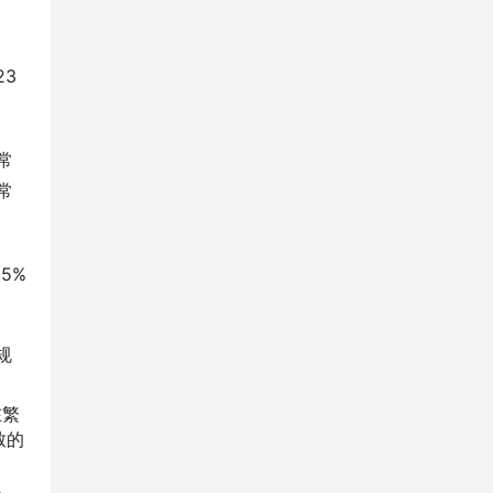
23
常
常
5%
规
在繁
致的