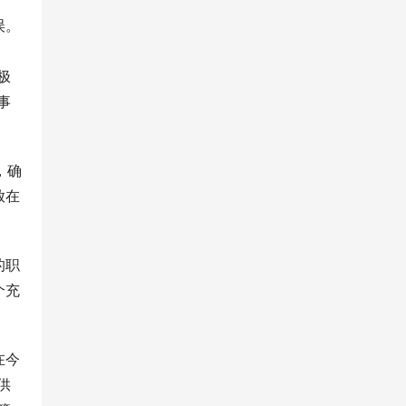
误。
极
事
，确
放在
的职
个充
在今
供