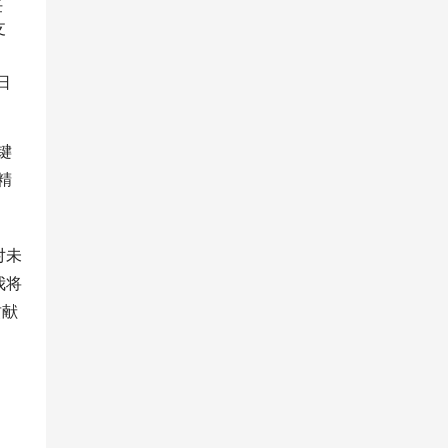
任
支
日
键
精
对未
我将
贡献