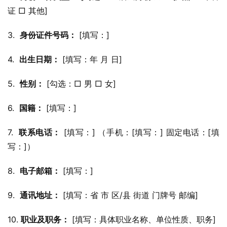
证 □ 其他]
3.  
身份证件号码：
 [填写：]
4.  
出生日期：
 [填写：年 月 日]
5.  
性别：
 [勾选：□ 男 □ 女]
6.  
国籍：
 [填写：]
7.  
联系电话：
 [填写：] （手机：[填写：] 固定电话：[填
写：]）
8.  
电子邮箱：
 [填写：]
9.  
通讯地址：
 [填写：省 市 区/县 街道 门牌号 邮编]
10. 
职业及职务：
 [填写：具体职业名称、单位性质、职务]