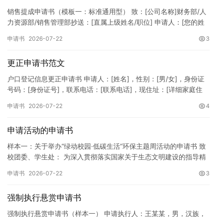
销售提成申请书（模板一：标准通用型） 致：[公司名称]财务部/人
力资源部/销售管理部抄送：[直属上级姓名/职位] 申请人：[您的姓
名]所属部门：[具体销售部门/分公司]岗位职称：[…
申请书
2026-07-22
3
更正申请书范文
户口登记信息更正申请书 申请人：[姓名]，性别：[男/女]，身份证
号码：[身份证号]，联系电话：[联系电话]，现住址：[详细家庭住
址]。 申请事项：请求贵所依法对申请人户口簿上的[…
申请书
2026-07-22
4
申请活动的申请书
样本一：关于举办“绿动校园·低碳生活”环保主题周活动的申请书 致
校团委、学生处： 为深入贯彻落实国家关于生态文明建设的指导精
神，增强广大同学的环保意识，倡导绿色、低碳、环保的生活方…
申请书
2026-07-22
3
强制执行悬赏申请书
强制执行悬赏申请书（样本一） 申请执行人：王某某，男，汉族，