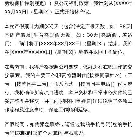
劳动保护特别规定》）及公司福利政策，我计划从[XXXX年
XX月XX日]（星期[X]）正式开始休产假。
本次产假预计为期[XX]天（包含[法定产假天数，如：98天]
基础产假及[生育奖励假天数，如：30天]奖励假，若适
用），预计将于[XXXX年XX月XX日]（星期[X]）结束。我将
在[XXXX年XX月XX日]（星期[X]）销假并返回工作岗位。
在离岗前，我将严格按照公司要求，做好所有在职工作的交
接事宜。我的主要工作职责将暂时由[接替同事姓名]（工
号：[接替同事工号]，联系方式：[接替同事电话]）代为履
行。我将确保所有项目进度、客户资料和日常事务文件均已
妥善整理并移交，并已向[接替同事姓名]详细说明了各项工
作流程及注意事项，保证工作顺利延续。
产假期间，如需紧急联络，请通过我的手机号码[您的手机
号码]或邮箱[您的个人邮箱]与我联系。