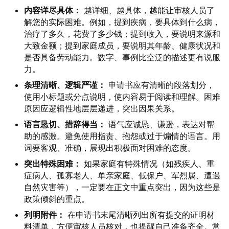
内容详尽具体：
越详细、越具体，越能让审核人员了
解您的实际困难。例如，提到疾病，要具体到什么病，
治疗了多久，花费了多少钱；提到收入，要说明来源和
大致金额；提到家庭成员，要说明其年龄、健康状况和
是否具备劳动能力。数字、事例比空泛的描述更有说服
力。
条理清晰、逻辑严谨：
申请书应有清晰的段落划分，
使用小标题或分点说明，使内容易于阅读和理解。困难
原因应逻辑性地层层递进，突出因果关系。
语言恳切、措辞得当：
语气应诚恳、谦逊，表达对帮
助的感激。避免使用指责、抱怨或过于煽情的语言。用
词要客观、准确，展现出积极面对困难的态度。
突出特殊困难：
如果家庭有特殊情况（如残疾人、重
症病人、孤寡老人、单亲家庭、低保户、军烈属、遭遇
自然灾害等），一定要在正文中重点突出，因为这些是
政策倾斜的重点。
列明附件：
在申请书末尾清晰列出所有提交的证明材
料清单，方便审核人员核对，也提醒自己准备齐全。常