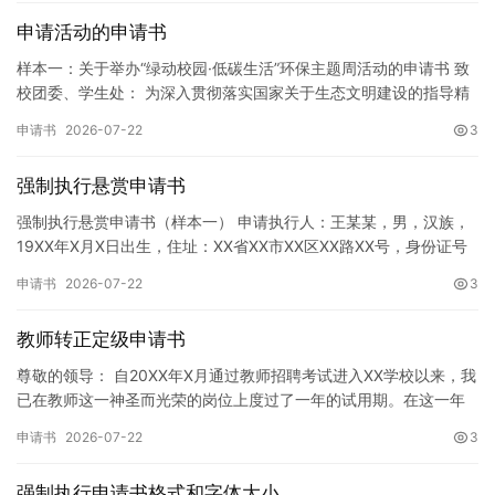
申请活动的申请书
样本一：关于举办“绿动校园·低碳生活”环保主题周活动的申请书 致
校团委、学生处： 为深入贯彻落实国家关于生态文明建设的指导精
神，增强广大同学的环保意识，倡导绿色、低碳、环保的生活方…
申请书
2026-07-22
3
强制执行悬赏申请书
强制执行悬赏申请书（样本一） 申请执行人：王某某，男，汉族，
19XX年X月X日出生，住址：XX省XX市XX区XX路XX号，身份证号
码：XXXXXXXXXXXXXXXXXX，联系电话…
申请书
2026-07-22
3
教师转正定级申请书
尊敬的领导： 自20XX年X月通过教师招聘考试进入XX学校以来，我
已在教师这一神圣而光荣的岗位上度过了一年的试用期。在这一年
的见习期内，在学校领导的悉心关怀下，在同事们的热情帮助和…
申请书
2026-07-22
3
强制执行申请书格式和字体大小