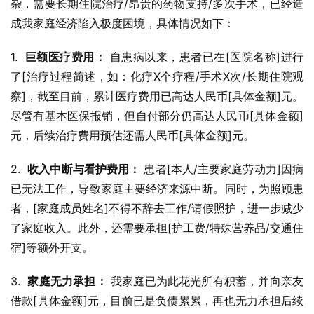
杂，需要长期住院治疗/昂贵的药物支持/多次手术，已经造
成我家庭经济陷入极度困境，具体情况如下：
1.  
巨额医疗费用：
 自患病以来，患者已在[医院名称]进行
了[治疗过程简述，如：化疗X个疗程/手术X次/长期住院观
察]，截至目前，累计医疗费用已高达人民币[具体金额]元。
尽管有基本医保报销，但自付部分仍高达人民币[具体金额]
元，后续治疗费用预估还需人民币[具体金额]元。
2.  
收入中断与看护费用：
 患者[本人/主要家庭劳动力]因病
已无法工作，导致家庭主要经济来源中断。同时，为照顾患
者，[家庭成员姓名]不得不辞去工作/请假照护，进一步减少
了家庭收入。此外，还需要承担[护工费/特殊营养品/交通住
宿]等额外开支。
3.  
家庭无力承担：
 我家庭已为此花光所有积蓄，并向亲友
借款[具体金额]元，目前已是负债累累，再也无力承担后续