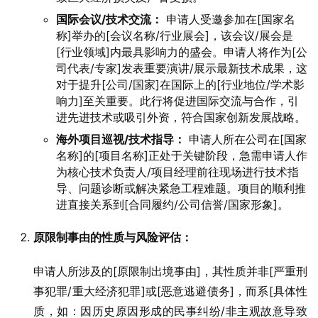
国际会议/技术交流：
申请人受邀参加在[国家名
称]举办的[会议名称/行业展会]，该会议/展会是
[行业领域]内最具影响力的盛会。申请人将作为[公
司代表/专家]发表重要演讲/展示最新技术成果，这
对于提升[公司/国家]在国际上的[行业地位/学术影
响力]至关重要。此行将促进国际交流与合作，引
进先进技术或吸引外资，符合国家创新发展战略。
海外项目巡视/技术指导：
申请人所在公司在[国家
名称]的[项目名称]正处于关键阶段，急需申请人作
为核心技术负责人/项目经理前往现场进行技术指
导、问题诊断或解决紧急工程难题。项目的顺利推
进直接关系到[合同履约/公司信誉/国家形象]。
原限制事由的性质与风险评估：
申请人所涉及的[原限制出境事由]，其性质并非[严重刑
事犯罪/重大经济犯罪]或[恶意逃避债务]，而系[具体性
质，如：因历史原因形成的民事纠纷/非主观故意导致