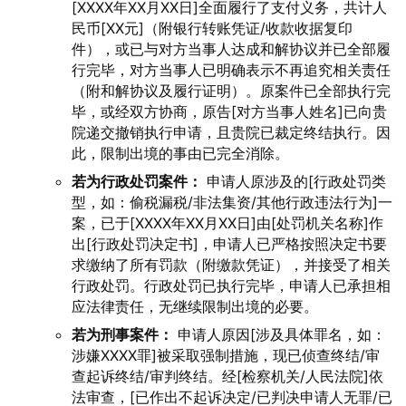
[XXXX年XX月XX日]全面履行了支付义务，共计人
民币[XX元]（附银行转账凭证/收款收据复印
件），或已与对方当事人达成和解协议并已全部履
行完毕，对方当事人已明确表示不再追究相关责任
（附和解协议及履行证明）。原案件已全部执行完
毕，或经双方协商，原告[对方当事人姓名]已向贵
院递交撤销执行申请，且贵院已裁定终结执行。因
此，限制出境的事由已完全消除。
若为行政处罚案件：
申请人原涉及的[行政处罚类
型，如：偷税漏税/非法集资/其他行政违法行为]一
案，已于[XXXX年XX月XX日]由[处罚机关名称]作
出[行政处罚决定书]，申请人已严格按照决定书要
求缴纳了所有罚款（附缴款凭证），并接受了相关
行政处罚。行政处罚已执行完毕，申请人已承担相
应法律责任，无继续限制出境的必要。
若为刑事案件：
申请人原因[涉及具体罪名，如：
涉嫌XXXX罪]被采取强制措施，现已侦查终结/审
查起诉终结/审判终结。经[检察机关/人民法院]依
法审查，[已作出不起诉决定/已判决申请人无罪/已