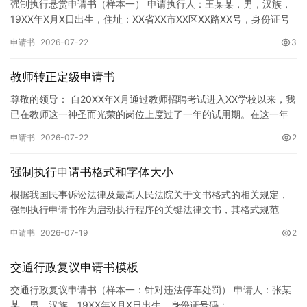
强制执行悬赏申请书（样本一） 申请执行人：王某某，男，汉族，
19XX年X月X日出生，住址：XX省XX市XX区XX路XX号，身份证号
码：XXXXXXXXXXXXXXXXXX，联系电话…
申请书
2026-07-22
3
教师转正定级申请书
尊敬的领导： 自20XX年X月通过教师招聘考试进入XX学校以来，我
已在教师这一神圣而光荣的岗位上度过了一年的试用期。在这一年
的见习期内，在学校领导的悉心关怀下，在同事们的热情帮助和…
申请书
2026-07-22
2
强制执行申请书格式和字体大小
根据我国民事诉讼法律及最高人民法院关于文书格式的相关规定，
强制执行申请书作为启动执行程序的关键法律文书，其格式规范
性、语言严谨性及要件完整性直接影响到法院的立案审核效率。 在
申请书
2026-07-19
2
纸张与…
交通行政复议申请书模板
交通行政复议申请书（样本一：针对违法停车处罚） 申请人：张某
某，男，汉族，19XX年X月X日出生，身份证号码：