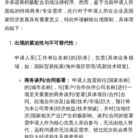
并承诺将积极配合后续法律程序。然而，鉴于当前申请人所
面临的特殊商务/专业需求，此行对于申请人所在企业及国
家经济发展具有重要意义，特此申请解除出境限制，具体理
由如下：
出境的紧迫性与不可替代性：
申请人系[工作单位名称]的[职务]，负责[具体业务领
域，如：国际贸易拓展/海外项目管理/高新技术研发]。
商务谈判/合同签署：
申请人急需前往[国家名称]
的[城市名称]，与[客户/合作伙伴公司名称]进行一
项至关重要的商务谈判/签署[具体项目/合作]合
同。此项合作涉及[金额/技术/市场]巨大，预计将
为本公司带来[经济效益/技术突破]，并对[当地经
济/国家相关产业]产生积极影响。谈判/合同的签署
需申请人作为核心负责人亲自参与，无法由他人替
代，远程沟通亦无法满足需求。错过此次机会将导
致巨大经济损失及声誉受损。