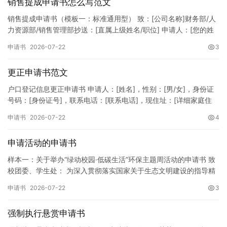
销售提成申请书怎么写范文
销售提成申请书（模板一：标准通用型） 致：[公司名称]财务部/人
力资源部/销售管理部抄送：[直属上级姓名/职位] 申请人：[您的姓
名]所属部门：[具体销售部门/分公司]岗位职称：[…
申请书
2026-07-22
3
更正申请书范文
户口登记信息更正申请书 申请人：[姓名]，性别：[男/女]，身份证
号码：[身份证号]，联系电话：[联系电话]，现住址：[详细家庭住
址]。 申请事项：请求贵所依法对申请人户口簿上的[…
申请书
2026-07-22
4
申请活动的申请书
样本一：关于举办“绿动校园·低碳生活”环保主题周活动的申请书 致
校团委、学生处： 为深入贯彻落实国家关于生态文明建设的指导精
神，增强广大同学的环保意识，倡导绿色、低碳、环保的生活方…
申请书
2026-07-22
3
强制执行悬赏申请书