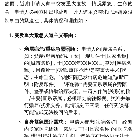
然而，近期申请人家中突发重大变故，情况紧急，生命攸
关，申请人必须立即出境处理，此人道主义需求已远超原限
制事由的紧迫性，具体情况和理由如下：
突发重大紧急人道主义事由：
亲属病危/重症急需照顾：
申请人的[亲属关系，
如：父亲/母亲/配偶/子女]，现居住于[国家名称]
的[城市名称]，于[XXXX年XX月XX日]突发[疾病名
称]，目前处于[病危/重症抢救/急需重大手术]状
态，生命垂危。当地医院已发出病危通知/诊断证
明（附复印件），明确指出需要直系亲属在旁陪
伴、签字或协助治疗决策。申请人作为[关系]的[唯
一/主要]直系亲属，必须即刻前往探视、照料并履
行赡养/抚养义务。此情况刻不容缓，任何延误都
可能造成无法挽回的后果。
自身紧急医疗需求：
申请人罹患[疾病名称]，经国
内多家医院诊断，需尽快前往[国家名称]的[医院名
称]进行[特殊治疗/手术]，该治疗在国内尚无法开