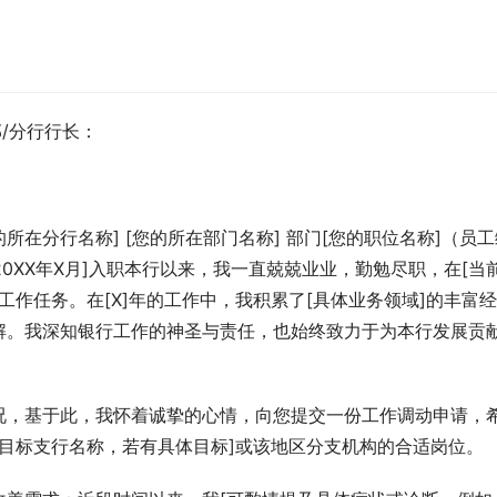
/分行行长：
的所在分行名称] [您的所在部门名称] 部门[您的职位名称]（员
20XX年X月]入职本行以来，我一直兢兢业业，勤勉尽职，在[当
项工作任务。在[X]年的工作中，我积累了[具体业务领域]的丰富经
解。我深知银行工作的神圣与责任，也始终致力于为本行发展贡
况，基于此，我怀着诚挚的心情，向您提交一份工作调动申请，
[目标支行名称，若有具体目标]或该地区分支机构的合适岗位。