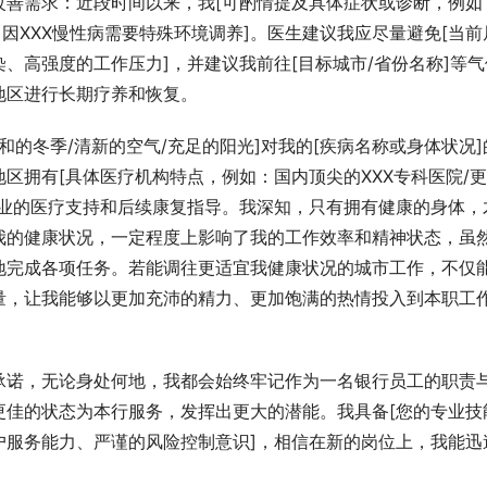
改善需求：近段时间以来，我[可酌情提及具体症状或诊断，例如
：因XXX慢性病需要特殊环境调养]。医生建议我应尽量避免[当前
、高强度的工作压力]，并建议我前往[目标城市/省份名称]等气
地区进行长期疗养和恢复。
和的冬季/清新的空气/充足的阳光]对我的[疾病名称或身体状况]
区拥有[具体医疗机构特点，例如：国内顶尖的XXX专科医院/
专业的医疗支持和后续康复指导。我深知，只有拥有健康的身体，
我的健康状况，一定程度上影响了我的工作效率和精神状态，虽
地完成各项任务。若能调往更适宜我健康状况的城市工作，不仅
量，让我能够以更加充沛的精力、更加饱满的热情投入到本职工
承诺，无论身处何地，我都会始终牢记作为一名银行员工的职责
更佳的状态为本行服务，发挥出更大的潜能。我具备[您的专业技
户服务能力、严谨的风险控制意识]，相信在新的岗位上，我能迅