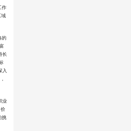
工作
区域
略的
富
特长
标
深入
]，
职业
多价
的挑