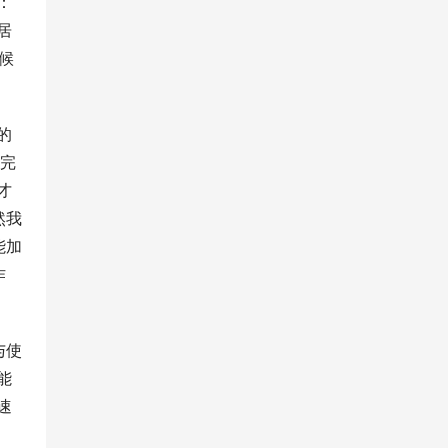
：
居
候
的
更完
才
然我
能加
作
与使
能
速