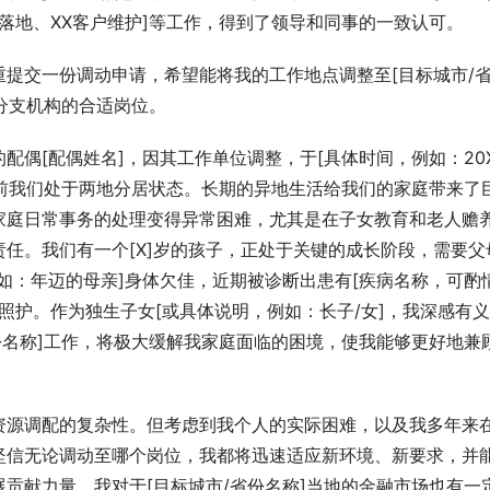
目落地、XX客户维护]等工作，得到了领导和同事的一致认可。
提交一份调动申请，希望能将我的工作地点调整至[目标城市/
区分支机构的合适岗位。
偶[配偶姓名]，因其工作单位调整，于[具体时间，例如：20
，目前我们处于两地分居状态。长期的异地生活给我们的家庭带来了
家庭日常事务的处理变得异常困难，尤其是在子女教育和老人赡
任。我们有一个[X]岁的孩子，正处于关键的成长阶段，需要父
如：年迈的母亲]身体欠佳，近期被诊断出患有[疾病名称，可酌
和照护。作为独生子女[或具体说明，例如：长子/女]，我深感有
份名称]工作，将极大缓解我家庭面临的困境，使我能够更好地兼
资源调配的复杂性。但考虑到我个人的实际困难，以及我多年来
坚信无论调动至哪个岗位，我都将迅速适应新环境、新要求，并
贡献力量。我对于[目标城市/省份名称]当地的金融市场也有一