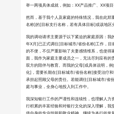
举一两项具体成就，例如：XX产品推广、XX项
然而，基于我个人及家庭的特殊情况，我在此郑重
名称]的[目标支行名称，若有具体目标]或该地
我的调动请求主要源于以下紧迫的家庭原因：我的配
年X月]已正式调往[目标城市/省份名称]工作
的不便，不仅严重影响了夫妻感情维系，也使得
面，我作为家庭主要成员之一，无法尽到应有的责
双方的陪伴与教育。而我的父母[或具体说明，例
化]，需要长期在[目标城市/省份名称]接受治疗
承担起照顾父母的责任。若能调往[目标城市/省
庭与事业，全身心地投入到工作中。
我深知银行工作的严谨性和连续性，也理解人力
行积累的丰富经验和对银行文化的深入理解，我
借自身的专业技能和敬业精神，继续为本行的发展