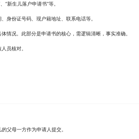
”、“新生儿落户申请书”等。
期、身份证号码、现户籍地址、联系电话等。
具体情况。此部分是申请书的核心，需逻辑清晰，事实准确。
核人员核对。
。
儿的父母一方作为申请人提交。