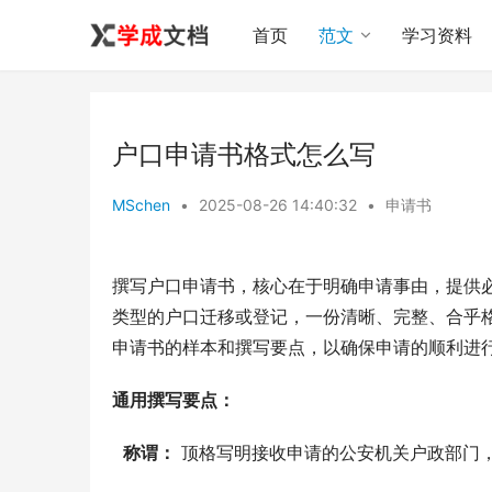
首页
范文
学习资料
户口申请书格式怎么写
MSchen
•
2025-08-26 14:40:32
•
申请书
撰写户口申请书，核心在于明确申请事由，提供
类型的户口迁移或登记，一份清晰、完整、合乎
申请书的样本和撰写要点，以确保申请的顺利进
通用撰写要点：
称谓：
 顶格写明接收申请的公安机关户政部门，如