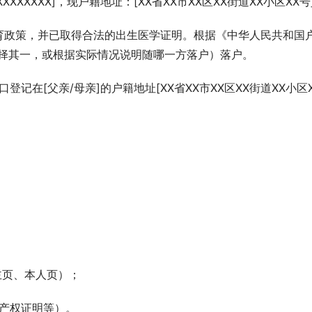
XXXXXXXX]，现户籍地址：[XX省XX市XX区XX街道XX小区XX号
育政策，并已取得合法的出生医学证明。根据《中华人民共和国
选择其一，或根据实际情况说明随哪一方落户）落户。
登记在[父亲/母亲]的户籍地址[XX省XX市XX区XX街道XX小区
主页、本人页）；
屋产权证明等）。