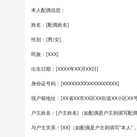
本人配偶信息：
姓名：[配偶姓名]
性别：[男/女]
民族：[XXX]
出生日期：[XXXX年XX月XX日]
身份证号码：[XXXXXXXXXXXXXXXXXX]
现户籍地址：[XX省XX市XX区XX街道XX小区XX号
户主姓名：[户主姓名]（如配偶是户主则填写配
与户主关系：[XX]（如配偶是户主则填写“本人”