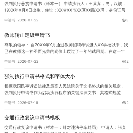
强制执行悬赏申请书（样本一） 申请执行人：王某某，男，汉族，
19XX年X月X日出生，住址：XX省XX市XX区XX路XX号，身份证号
码：XXXXXXXXXXXXXXXXXX，联系电话…
申请书
2026-07-22
3
教师转正定级申请书
尊敬的领导： 自20XX年X月通过教师招聘考试进入XX学校以来，我
已在教师这一神圣而光荣的岗位上度过了一年的试用期。在这一年
的见习期内，在学校领导的悉心关怀下，在同事们的热情帮助和…
申请书
2026-07-22
2
强制执行申请书格式和字体大小
根据我国民事诉讼法律及最高人民法院关于文书格式的相关规定，
强制执行申请书作为启动执行程序的关键法律文书，其格式规范
性、语言严谨性及要件完整性直接影响到法院的立案审核效率。 在
申请书
2026-07-19
2
纸张与…
交通行政复议申请书模板
交通行政复议申请书（样本一：针对违法停车处罚） 申请人：张某