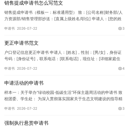
销售提成申请书怎么写范文
销售提成申请书（模板一：标准通用型） 致：[公司名称]财务部/人
力资源部/销售管理部抄送：[直属上级姓名/职位] 申请人：[您的姓
名]所属部门：[具体销售部门/分公司]岗位职称：[…
申请书
2026-07-22
3
更正申请书范文
户口登记信息更正申请书 申请人：[姓名]，性别：[男/女]，身份证
号码：[身份证号]，联系电话：[联系电话]，现住址：[详细家庭住
址]。 申请事项：请求贵所依法对申请人户口簿上的[…
申请书
2026-07-22
4
申请活动的申请书
样本一：关于举办“绿动校园·低碳生活”环保主题周活动的申请书 致
校团委、学生处： 为深入贯彻落实国家关于生态文明建设的指导精
神，增强广大同学的环保意识，倡导绿色、低碳、环保的生活方…
申请书
2026-07-22
3
强制执行悬赏申请书