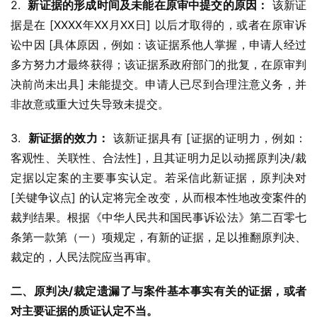
2.  
新证据的形成时间及未能在原审中提交的原因：
 该新证
据是在 [XXXX年XX月XX日] 以后才取得的，或者在原审诉
讼中因 [具体原因，例如：该证据系他人掌握，申请人经过
多方努力才最终获得；该证据系政府部门的批复，在原审判
决前尚未出具] 未能提交。申请人已尽到合理注意义务，并
非故意或重大过失导致未提交。
3.  
新证据的效力：
 该新证据具有 [证据的证明力，例如：
客观性、关联性、合法性]，且其证明力足以动摇原判决/裁
定据以定案的主要事实认定。若采信此新证据，原判决对 
[关键争议点] 的认定将完全改变，从而根本性地改变案件的
裁判结果。根据《中华人民共和国民事诉讼法》第二百零七
条第一款第（一）项规定，有新的证据，足以推翻原判决、
裁定的，人民法院应当再审。
二、原判决/裁定遗漏了与案件基本事实有关的证据，或者
对主要证据的质证认定不当。