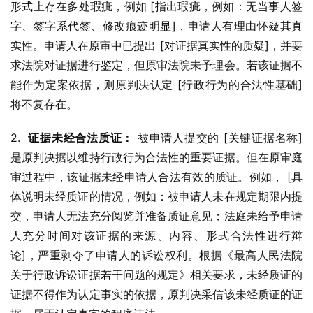
形式上存在多处瑕疵，例如 [指出瑕疵，例如：无当事人签
字、签字系代签、修改痕迹明显]，申请人有理由怀疑其真
实性。申请人在原审中已提出 [对证据真实性的质疑]，并要
求法院对证据进行鉴定，但原审法院未予理会。若该证据不
能作为定案依据，则原判决认定 [行政行为的合法性基础] 
将不复存在。
2.  
证据未经合法质证：
 被申请人提交的 [关键证据名称] 
是原判决据以维持行政行为合法性的重要证据。但在原审庭
审过程中，该证据未经申请人合法有效的质证。例如， [具
体说明未经质证的情况，例如：被申请人未在规定期限内提
交，申请人无法充分阅览并准备质证意见；法庭未给予申请
人充分时间对该证据的来源、内容、形式合法性进行辩
论]，严重剥夺了申请人的诉讼权利。根据《最高人民法院
关于行政诉讼证据若干问题的规定》相关要求，未经质证的
证据不得作为认定事实的依据，原判决采信该未经质证的证