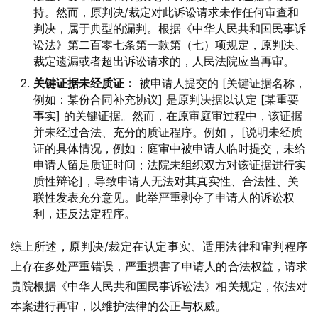
持。然而，原判决/裁定对此诉讼请求未作任何审查和
判决，属于典型的漏判。根据《中华人民共和国民事诉
讼法》第二百零七条第一款第（七）项规定，原判决、
裁定遗漏或者超出诉讼请求的，人民法院应当再审。
关键证据未经质证：
被申请人提交的 [关键证据名称，
例如：某份合同补充协议] 是原判决据以认定 [某重要
事实] 的关键证据。然而，在原审庭审过程中，该证据
并未经过合法、充分的质证程序。例如， [说明未经质
证的具体情况，例如：庭审中被申请人临时提交，未给
申请人留足质证时间；法院未组织双方对该证据进行实
质性辩论]，导致申请人无法对其真实性、合法性、关
联性发表充分意见。此举严重剥夺了申请人的诉讼权
利，违反法定程序。
综上所述，原判决/裁定在认定事实、适用法律和审判程序
上存在多处严重错误，严重损害了申请人的合法权益，请求
贵院根据《中华人民共和国民事诉讼法》相关规定，依法对
本案进行再审，以维护法律的公正与权威。