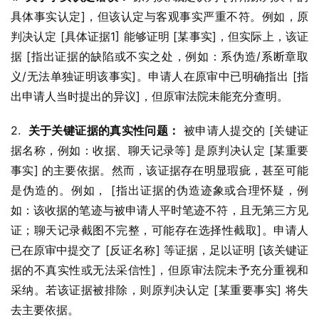
具体事实认定]，但该认定与客观事实严重不符。例如，原
判决认定 [具体证据1] 能够证明 [某事实]，但实际上，该证
据 [指出证据的缺陷或不实之处，例如：系伪造/系断章取
义/无法单独证明该事实]。申请人在原审中已明确指出 [指
出申请人当时提出的异议]，但原审法院未能充分查明。
2.  
关于关键证据的真实性问题：
 被申请人提交的 [关键证
据名称，例如：收据、聊天记录等] 是原判决认定 [某重要
事实] 的主要依据。然而，该证据存在明显瑕疵，甚至可能
是伪造的。例如， [指出证据的伪造迹象或合理怀疑，例
如：该收据的笔迹与被申请人平时笔迹不符，且无第三方见
证；聊天记录截图不完整，可能存在选择性截取]。申请人
已在原审中提交了 [反证名称] 等证据，足以证明 [该关键证
据的不真实性或无法采信性]，但原审法院未予充分重视和
采纳。若该证据被排除，则原判决认定 [某重要事实] 将失
去主要依据。