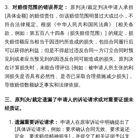
3.  
对赔偿范围的错误界定：
 原判决/裁定判决申请人承担 
[具体金额] 的赔偿责任，但该赔偿范围明显过大或过小，不
符合法律规定。根据《中华人民共和国民法典》 [相关条
款，例如：第五百八十四条（损失赔偿范围）] 的规定，损
失赔偿额应当相当于因违约所造成的损失，包括合同履行后
可以获得的利益；但是不得超过违反合同一方订立合同时预
见到或者应当预见到的因违反合同可能造成的损失。原判决
在计算损失时，未能合理评估 [例如：被申请人所主张的利
润损失是否具有必然性、是否已采取合理措施减少损失]，
导致赔偿数额缺乏事实和法律依据。
三、原判决/裁定遗漏了申请人的诉讼请求或对重要证据未
经质证。
遗漏重要诉讼请求：
申请人在原审诉讼中明确提出了
[具体诉讼请求，例如：要求确认合同无效、要求返还
定金、要求赔偿精神损失]，并提交了相关证据予以支