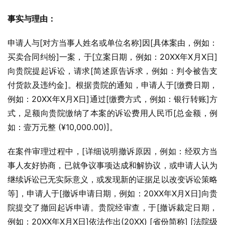
事实与理由：
申请人与[对方当事人姓名或单位名称]因[具体案由，例如：
买卖合同纠纷]一案，于[立案日期，例如：20XX年X月X日]
向贵院提起诉讼，请求[简述原告诉求，例如：判令被告支
付货款及违约金]。根据贵院的通知，申请人于[缴费日期，
例如：20XX年X月X日]通过[缴费方式，例如：银行转账]方
式，足额向贵院缴纳了本案的诉讼费用人民币[总金额，例
如：壹万元整 (¥10,000.00)]。
在案件审理过程中，[详细说明撤诉原因，例如：经双方当
事人友好协商，已就争议事项达成和解协议，或申请人认为
继续诉讼已无实际意义，或发现新的证据足以改变诉讼策略
等]，申请人于[撤诉申请日期，例如：20XX年X月X日]向贵
院提交了撤回起诉申请。贵院经审查，于[撤诉裁定日期，
例如：20XX年X月X日]依法作出(20XX) [省份简称] [法院级