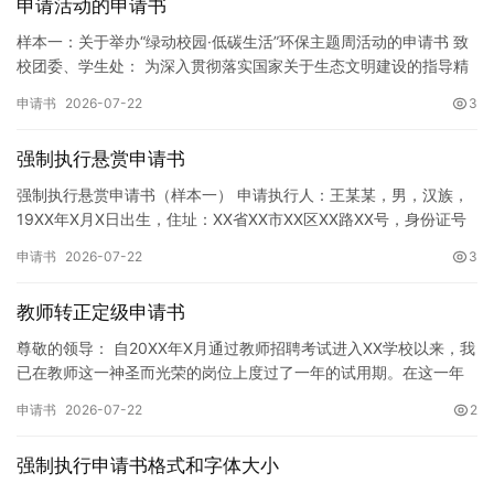
申请活动的申请书
样本一：关于举办“绿动校园·低碳生活”环保主题周活动的申请书 致
校团委、学生处： 为深入贯彻落实国家关于生态文明建设的指导精
神，增强广大同学的环保意识，倡导绿色、低碳、环保的生活方…
申请书
2026-07-22
3
强制执行悬赏申请书
强制执行悬赏申请书（样本一） 申请执行人：王某某，男，汉族，
19XX年X月X日出生，住址：XX省XX市XX区XX路XX号，身份证号
码：XXXXXXXXXXXXXXXXXX，联系电话…
申请书
2026-07-22
3
教师转正定级申请书
尊敬的领导： 自20XX年X月通过教师招聘考试进入XX学校以来，我
已在教师这一神圣而光荣的岗位上度过了一年的试用期。在这一年
的见习期内，在学校领导的悉心关怀下，在同事们的热情帮助和…
申请书
2026-07-22
2
强制执行申请书格式和字体大小