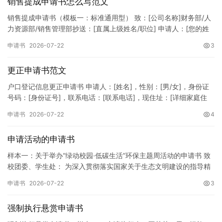
销售提成申请书怎么写范文
销售提成申请书（模板一：标准通用型） 致：[公司名称]财务部/人
力资源部/销售管理部抄送：[直属上级姓名/职位] 申请人：[您的姓
名]所属部门：[具体销售部门/分公司]岗位职称：[…
申请书
2026-07-22
3
更正申请书范文
户口登记信息更正申请书 申请人：[姓名]，性别：[男/女]，身份证
号码：[身份证号]，联系电话：[联系电话]，现住址：[详细家庭住
址]。 申请事项：请求贵所依法对申请人户口簿上的[…
申请书
2026-07-22
4
申请活动的申请书
样本一：关于举办“绿动校园·低碳生活”环保主题周活动的申请书 致
校团委、学生处： 为深入贯彻落实国家关于生态文明建设的指导精
神，增强广大同学的环保意识，倡导绿色、低碳、环保的生活方…
申请书
2026-07-22
3
强制执行悬赏申请书