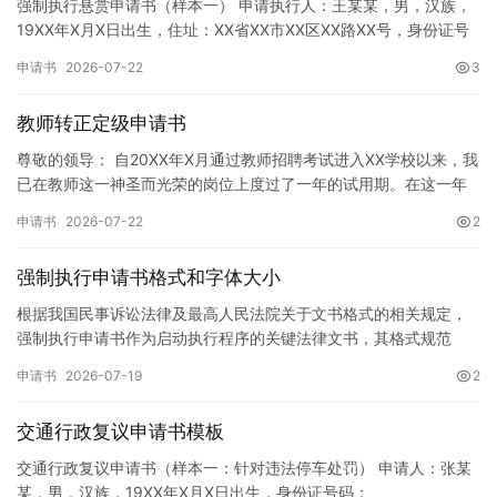
强制执行悬赏申请书（样本一） 申请执行人：王某某，男，汉族，
19XX年X月X日出生，住址：XX省XX市XX区XX路XX号，身份证号
码：XXXXXXXXXXXXXXXXXX，联系电话…
申请书
2026-07-22
3
教师转正定级申请书
尊敬的领导： 自20XX年X月通过教师招聘考试进入XX学校以来，我
已在教师这一神圣而光荣的岗位上度过了一年的试用期。在这一年
的见习期内，在学校领导的悉心关怀下，在同事们的热情帮助和…
申请书
2026-07-22
2
强制执行申请书格式和字体大小
根据我国民事诉讼法律及最高人民法院关于文书格式的相关规定，
强制执行申请书作为启动执行程序的关键法律文书，其格式规范
性、语言严谨性及要件完整性直接影响到法院的立案审核效率。 在
申请书
2026-07-19
2
纸张与…
交通行政复议申请书模板
交通行政复议申请书（样本一：针对违法停车处罚） 申请人：张某
某，男，汉族，19XX年X月X日出生，身份证号码：