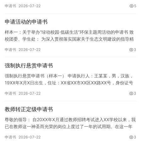
址]。 申请事项：请求贵所依法对申请人户口簿上的[…
申请书
2026-07-22
5
申请活动的申请书
样本一：关于举办“绿动校园·低碳生活”环保主题周活动的申请书 致
校团委、学生处： 为深入贯彻落实国家关于生态文明建设的指导精
神，增强广大同学的环保意识，倡导绿色、低碳、环保的生活方…
申请书
2026-07-22
3
强制执行悬赏申请书
强制执行悬赏申请书（样本一） 申请执行人：王某某，男，汉族，
19XX年X月X日出生，住址：XX省XX市XX区XX路XX号，身份证号
码：XXXXXXXXXXXXXXXXXX，联系电话…
申请书
2026-07-22
3
教师转正定级申请书
尊敬的领导： 自20XX年X月通过教师招聘考试进入XX学校以来，我
已在教师这一神圣而光荣的岗位上度过了一年的试用期。在这一年
的见习期内，在学校领导的悉心关怀下，在同事们的热情帮助和…
申请书
2026-07-22
3