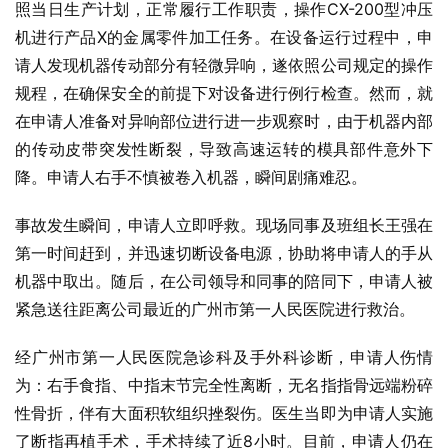
照当日生产计划，正常履行工作职责，操作CX-200型冲压
机进行产品X的金属零件加工任务。在设备运行过程中，申
请人发现机器传动部分有轻微异响，遂依照公司规定的操作
规程，在确保安全的前提下对设备进行例行检查。然而，就
在申请人准备对异响部位进行进一步观察时，由于机器内部
的传动皮带突发性断裂，导致高速运转的模具部件意外下
降。申请人右手不慎被卷入机器，瞬间剧痛难忍。
事故发生瞬间，申请人立即呼救。现场同事及班组长王强在
第一时间赶到，并迅速切断设备电源，协助将申请人的手从
机器中取出。随后，在公司领导和同事的陪同下，申请人被
紧急送往距离公司最近的广州市第一人民医院进行救治。
经广州市第一人民医院急诊科及手外科诊断，申请人伤情
为：右手食指、中指末节完全性离断，无名指指骨远端粉碎
性骨折，伴有大面积软组织挫裂伤。医生当即为申请人实施
了断指再植手术，手术持续了近8小时。目前，申请人仍在