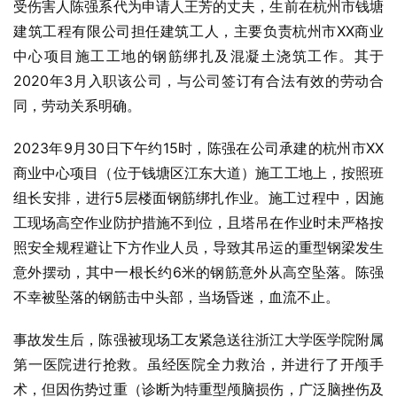
受伤害人陈强系代为申请人王芳的丈夫，生前在杭州市钱塘
建筑工程有限公司担任建筑工人，主要负责杭州市XX商业
中心项目施工工地的钢筋绑扎及混凝土浇筑工作。其于
2020年3月入职该公司，与公司签订有合法有效的劳动合
同，劳动关系明确。
2023年9月30日下午约15时，陈强在公司承建的杭州市XX
商业中心项目（位于钱塘区江东大道）施工工地上，按照班
组长安排，进行5层楼面钢筋绑扎作业。施工过程中，因施
工现场高空作业防护措施不到位，且塔吊在作业时未严格按
照安全规程避让下方作业人员，导致其吊运的重型钢梁发生
意外摆动，其中一根长约6米的钢筋意外从高空坠落。陈强
不幸被坠落的钢筋击中头部，当场昏迷，血流不止。
事故发生后，陈强被现场工友紧急送往浙江大学医学院附属
第一医院进行抢救。虽经医院全力救治，并进行了开颅手
术，但因伤势过重（诊断为特重型颅脑损伤，广泛脑挫伤及