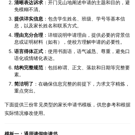
清晰表达诉求
：开门见山地阐述申请的主题和目的，避
免模糊不清。
提供详实信息
：包含学生姓名、班级、学号等基本信
息，以及家长姓名和联系方式。
理由充分合理
：详细说明申请理由，提供必要的背景信
息或证明材料（如有），使校方理解申请的必要性。
语言得体正式
：使用书面语，语气诚恳、尊重，避免口
语化或情绪化表达。
结构完整规范
：包括称谓、正文、落款和日期等完整要
素。
简洁明了
：在确保信息完整的前提下，力求文字精炼，
重点突出。
下面提供三份常见类型的家长申请书模板，供您参考和根据
实际情况修改使用。
模板一：通用请假申请书