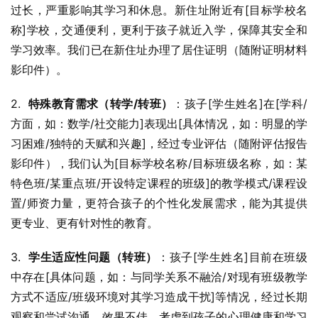
过长，严重影响其学习和休息。新住址附近有[目标学校名
称]学校，交通便利，更利于孩子就近入学，保障其安全和
学习效率。我们已在新住址办理了居住证明（随附证明材料
影印件）。
2.  
特殊教育需求（转学/转班）
：孩子[学生姓名]在[学科/
方面，如：数学/社交能力]表现出[具体情况，如：明显的学
习困难/独特的天赋和兴趣]，经过专业评估（随附评估报告
影印件），我们认为[目标学校名称/目标班级名称，如：某
特色班/某重点班/开设特定课程的班级]的教学模式/课程设
置/师资力量，更符合孩子的个性化发展需求，能为其提供
更专业、更有针对性的教育。
3.  
学生适应性问题（转班）
：孩子[学生姓名]目前在班级
中存在[具体问题，如：与同学关系不融洽/对现有班级教学
方式不适应/班级环境对其学习造成干扰]等情况，经过长期
观察和尝试沟通，效果不佳。考虑到孩子的心理健康和学习