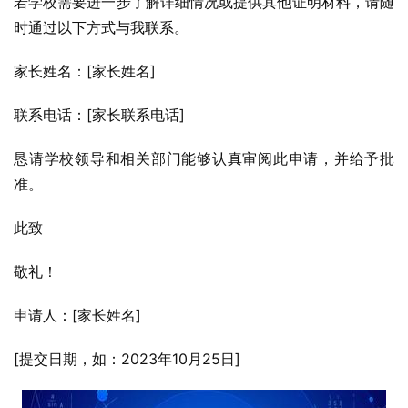
若学校需要进一步了解详细情况或提供其他证明材料，请随
时通过以下方式与我联系。
家长姓名：[家长姓名]
联系电话：[家长联系电话]
恳请学校领导和相关部门能够认真审阅此申请，并给予批
准。
此致
敬礼！
申请人：[家长姓名]
[提交日期，如：2023年10月25日]