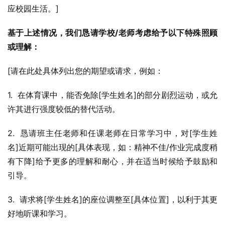
应校园生活。]
基于上述情况，我们恳请学校/老师考虑给予以下特殊照顾
或理解：
[请在此处具体列出您的期望或请求，例如：
1.  在体育课中，能否免除[学生姓名]的部分剧烈运动，或允
许其进行强度较低的替代活动。
2.  恳请班主任老师和任课老师在日常学习中，对[学生姓
名]近期可能出现的[具体表现，如：精神不佳/作业完成度稍
有下降]给予更多的理解和耐心，并在适当时候给予鼓励和
引导。
3.  请求将[学生姓名]的座位调整至[具体位置]，以利于其更
好地听课和学习。