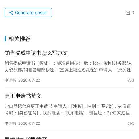
Generate poster
0
相关推荐
销售提成申请书怎么写范文
销售提成申请书（模板一：标准通用型） 致：[公司名称]财务部/人
力资源部/销售管理部抄送：[直属上级姓名/职位] 申请人：[您的姓
名]所属部门：[具体销售部门/分公司]岗位职称：[…
申请书
2026-07-22
3
更正申请书范文
户口登记信息更正申请书 申请人：[姓名]，性别：[男/女]，身份证
号码：[身份证号]，联系电话：[联系电话]，现住址：[详细家庭住
址]。 申请事项：请求贵所依法对申请人户口簿上的[…
申请书
2026-07-22
5