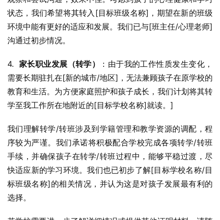
状态，我们希望将其转入[目标班级名称]，期望在新的班级
环境中能有更好的适应和发展。我们已与[班主任/心理老师]
沟通过初步情况。
4.  
家长职业发展（转学）
：由于我的工作性质发生变化，
需要长期驻扎在[新的城市/地区]，无法兼顾孩子在原学校的
教育和生活。为方便家庭照护和孩子成长，我们计划将其转
学至我工作所在地附近的[目标学校名称]就读。]
我们理解转学/转班涉及到学籍管理和教学资源的调配，程
序较为严谨。我们承诺将积极配合学校完成各项转学/转班
手续，并确保孩子在转学/转班过程中，能够平稳过渡，尽
快适应新的学习环境。我们也已初步了解[目标学校名称/目
标班级名称]的相关情况，并认为这是对孩子发展最有利的
选择。