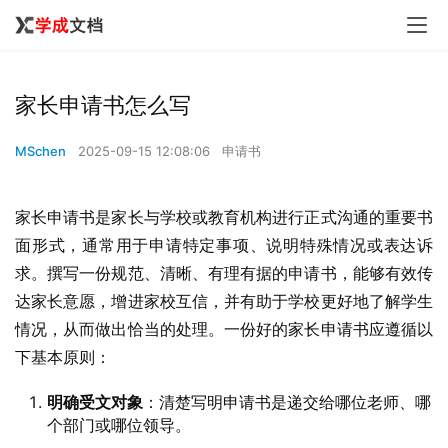
家长申请书怎么写
MSchen
2025-09-15 12:08:06
申请书
家长申请书是家长与学校或教育机构进行正式沟通的重要书
面形式，通常用于申请特定事项、说明特殊情况或表达诉
求。撰写一份规范、清晰、有理有据的申请书，能够有效传
达家长意愿，增进家校互信，并有助于学校更好地了解学生
情况，从而做出恰当的处理。一份好的家长申请书应遵循以
下基本原则：
明确受文对象
：清楚写明申请书是递交给哪位老师、哪
个部门或哪位领导。