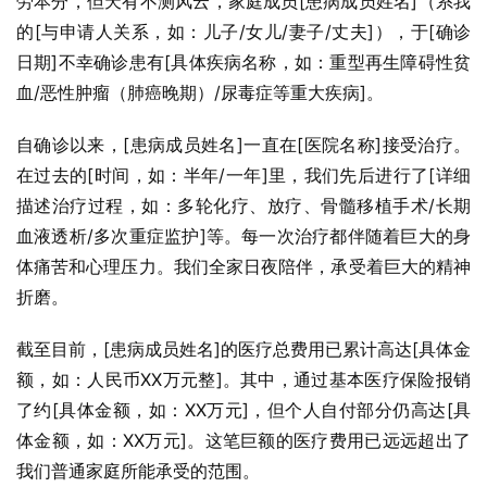
劳本分，但天有不测风云，家庭成员[患病成员姓名]（系我
的[与申请人关系，如：儿子/女儿/妻子/丈夫]），于[确诊
日期]不幸确诊患有[具体疾病名称，如：重型再生障碍性贫
血/恶性肿瘤（肺癌晚期）/尿毒症等重大疾病]。
自确诊以来，[患病成员姓名]一直在[医院名称]接受治疗。
在过去的[时间，如：半年/一年]里，我们先后进行了[详细
描述治疗过程，如：多轮化疗、放疗、骨髓移植手术/长期
血液透析/多次重症监护]等。每一次治疗都伴随着巨大的身
体痛苦和心理压力。我们全家日夜陪伴，承受着巨大的精神
折磨。
截至目前，[患病成员姓名]的医疗总费用已累计高达[具体金
额，如：人民币XX万元整]。其中，通过基本医疗保险报销
了约[具体金额，如：XX万元]，但个人自付部分仍高达[具
体金额，如：XX万元]。这笔巨额的医疗费用已远远超出了
我们普通家庭所能承受的范围。