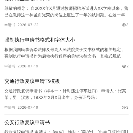
尊敬的领导： 自20XX年X月通过教师招聘考试进入XX学校以来，我
已在教师这一神圣而光荣的岗位上度过了一年的试用期。在这一年
的见习期内，在学校领导的悉心关怀下，在同事们的热情帮助和…
申请书
2026-07-22
3
强制执行申请书格式和字体大小
根据我国民事诉讼法律及最高人民法院关于文书格式的相关规定，
强制执行申请书作为启动执行程序的关键法律文书，其格式规范
性、语言严谨性及要件完整性直接影响到法院的立案审核效率。 在
申请书
2026-07-19
2
纸张与…
交通行政复议申请书模板
交通行政复议申请书（样本一：针对违法停车处罚） 申请人：张某
某，男，汉族，19XX年X月X日出生，身份证号码：
XXXXXXXXXXXXXXXXXX，住址：XX省XX市XX区XX路X…
申请书
2026-07-19
3
公安行政复议申请书
行政复议申请书 申请人： [姓名]，性别：[男/女]，[出生日期]年[月]