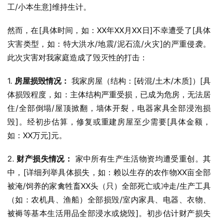
工/小本生意]维持生计。
然而，在[具体时间，如：XX年XX月XX日]不幸遭受了[具体
灾害类型，如：特大洪水/地震/泥石流/火灾]的严重侵袭。
此次灾害对我家庭造成了毁灭性的打击：
1. 
房屋损毁情况：
 我家房屋（结构：[砖混/土木/木质]）[具
体损毁程度，如：主体结构严重受损，已成为危房，无法居
住/全部倒塌/屋顶掀翻，墙体开裂，电器家具全部浸泡损
毁]。经初步估算，修复或重建房屋至少需要[具体金额，
如：XX万元]元。
2. 
财产损失情况：
 家中所有生产生活物资均遭受重创。其
中，[详细列举具体损失，如：赖以生存的农作物XX亩全部
被淹/饲养的家禽牲畜XX头（只）全部死亡或冲走/生产工具
（如：农机具、渔船）全部损毁/室内家具、电器、衣物、
被褥等基本生活用品全部浸水或烧毁]。初步估计财产损失