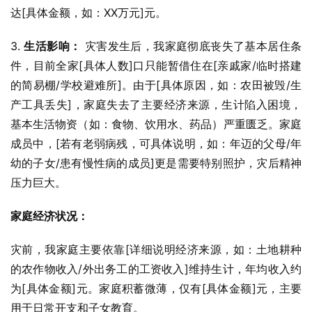
达[具体金额，如：XX万元]元。
3. 
生活影响：
 灾害发生后，我家庭彻底丧失了基本居住条
件，目前全家[具体人数]口只能暂借住在[亲戚家/临时搭建
的简易棚/学校避难所]。由于[具体原因，如：农田被毁/生
产工具丢失]，家庭失去了主要经济来源，生计陷入困境，
基本生活物资（如：食物、饮用水、药品）严重匮乏。家庭
成员中，[若有老弱病残，可具体说明，如：年迈的父母/年
幼的子女/患有慢性病的成员]更是需要特别照护，灾后精神
压力巨大。
家庭经济状况：
灾前，我家庭主要依靠[详细说明经济来源，如：土地耕种
的农作物收入/外出务工的工资收入]维持生计，年均收入约
为[具体金额]元。家庭积蓄微薄，仅有[具体金额]元，主要
用于日常开支和子女教育。