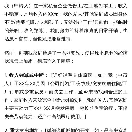
我（申请人）在一家私营企业做普工/在工地打零工，收入
不稳定，月均收入约XX元；我的爱人/其他家庭成员因身体
不适/需要照顾老人和孩子，无法外出工作/只能做一些临时
的兼职，收入微薄]。我们努力维持着家庭的日常开销，生
活虽不富裕，但也勉强能够维持。
然而，近期我家庭遭遇了一系列变故，使得原本脆弱的经济
状况雪上加霜，彻底陷入了困境：
1. 
收入锐减或中断：
 [详细说明具体原因，如：我（申请
人）于XX年XX月因（公司倒闭/工伤致残/突发疾病住院/工
厂订单减少被裁员）而失去工作，至今未能找到合适的工
作，家庭收入来源完全中断/大幅减少。/我的爱人/其他家庭
主要劳动力于XX年XX月突发疾病，需长期住院治疗，不仅
失去劳动能力，还产生高额医疗费用。]
2. 
重大支出增加：
 [详细说明增加的开支，如：母亲患有高