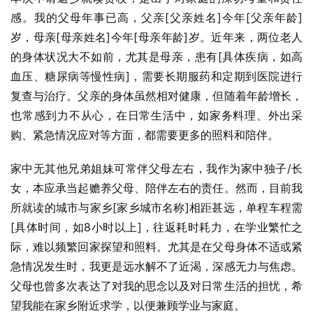
感。我的父母年事已高，父亲[父亲姓名]今年[父亲年龄]
岁，母亲[母亲姓名]今年[母亲年龄]岁。近年来，两位老人
的身体状况大不如前，尤其是母亲，患有[具体疾病，如高
血压、糖尿病等慢性病]，需要长期服药和定期到医院进行
复查与治疗。父亲的身体虽然相对健康，但随着年龄增长，
也常感到力不从心，在日常生活中，如家务料理、外出采
购、紧急情况应对等方面，都需要更多的照料和陪伴。
家中无其他兄弟姐妹可常伴父母左右，我作为家中独子/长
女，本应承当起赡养父母、陪伴左右的责任。然而，目前我
所就读的城市与家乡[家乡城市名称]相距甚远，单程车程需
[具体时间，如8小时以上]，往返耗时耗力，在学业繁忙之
际，难以频繁回家探望和照料。尤其是在父母身体不适或紧
急情况发生时，我更是远水解不了近渴，深感无力与焦虑。
父母也曾多次表达了对我的思念以及对日常生活的担忧，希
望我能在家乡附近求学，以便兼顾学业与家庭。