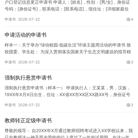
户口登记信息更正申请书 申请人：[姓名]，性别：[男/女]，身份证
号码：[身份证号]，联系电话：[联系电话]，现住址：[详细家庭住
址]。 申请事项：请求贵所依法对申请人户口簿上的[…
申请书
2026-07-22
4
申请活动的申请书
样本一：关于举办“绿动校园·低碳生活”环保主题周活动的申请书 致
校团委、学生处： 为深入贯彻落实国家关于生态文明建设的指导精
神，增强广大同学的环保意识，倡导绿色、低碳、环保的生活方…
申请书
2026-07-22
3
强制执行悬赏申请书
强制执行悬赏申请书（样本一） 申请执行人：王某某，男，汉族，
19XX年X月X日出生，住址：XX省XX市XX区XX路XX号，身份证号
码：XXXXXXXXXXXXXXXXXX，联系电话…
申请书
2026-07-22
3
教师转正定级申请书
尊敬的领导： 自20XX年X月通过教师招聘考试进入XX学校以来，我
已在教师这一神圣而光荣的岗位上度过了一年的试用期。在这一年