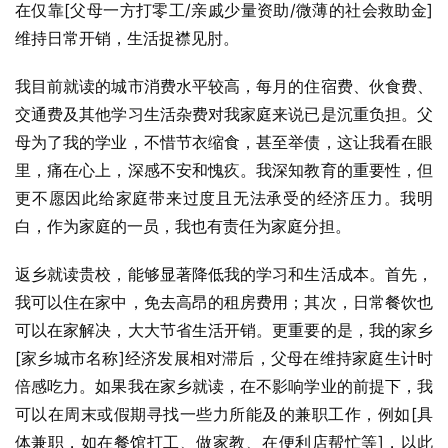
在仅靠[父母一方打零工/亲戚少量资助/微薄的社会救助金]
维持日常开销，生活捉襟见肘。
我目前就读的城市消费水平较高，每月的住宿费、伙食费、
交通费及其他学习生活杂费对我家庭来说已是沉重负担。父
母为了我的学业，不惜节衣缩食，甚至举债，这让我看在眼
里，痛在心上，深感不安和愧疚。我深知教育的重要性，但
更不愿因此给家庭带来过度且无法承受的经济压力。我明
白，作为家庭的一员，我也有责任为家庭分担。
返乡就读贵校，能够显著降低我的学习和生活成本。首先，
我可以住在家中，免去高昂的租房费用；其次，日常餐饮也
可以在家解决，大大节省生活开销。更重要的是，我的家乡
[家乡城市名称]经济发展相对滞后，父母在维持家庭生计时
倍感吃力。如果我在家乡就读，在不影响学业的前提下，我
可以在周末或假期寻找一些力所能及的兼职工作，例如[具
体兼职，如在餐馆打工、做家教、在便利店帮忙等]，以此