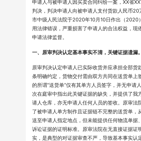
申请人与被申请人因买卖合同纠纷一案，XX省XX市X
判决，判决申请人向被申请人支付货款人民币20万
市中级人民法院于2020年10月10日作出（20
用法律错误，严重损害了申请人的合法权益，现
申请法律监督。
一、原审判决认定基本事实不清，关键证据遗漏
原审判决认定申请人已实际收货并应承担全部货
条明确约定，货物交付需由双方共同在送货单上
的所谓“送货单”仅有其单方人员签字，并无申请
次在庭审中指出此关键证据的缺失，并提供了我
请人仓库，亦无申请人任何人员的签收。原审法
了被申请人单方制作且证据链不完整的送货单，
送至申请人指定地点，但未能提供任何物流单据
诉讼证据的证明标准。原审法院在无直接证据证
实，是典型的对证据审查不严，导致基本事实认