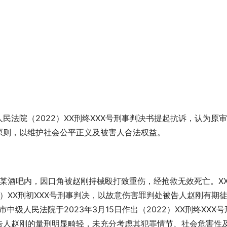
人民法院（2022）XX刑终XXX号刑事判决书提起抗诉，认为原
原则，以维护社会公平正义及被害人合法权益。
XX区某酒吧内，因口角被赵刚持械殴打致重伤，经抢救无效死亡。X
022）XX刑初XXX号刑事判决，以故意伤害罪判处被告人赵刚有期
中级人民法院于2023年3月15日作出（2022）XX刑终XXX号
告人赵刚的量刑明显畸轻，未充分考虑其犯罪情节、社会危害性