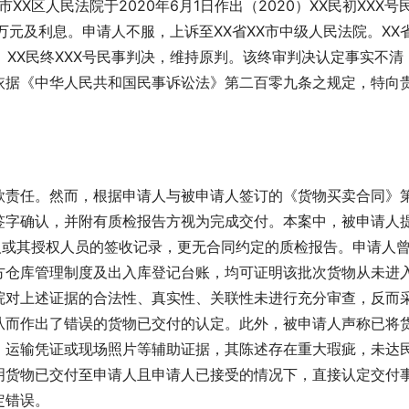
X区人民法院于2020年6月1日作出（2020）XX民初XXX号
元及利息。申请人不服，上诉至XX省XX市中级人民法院。XX省
20）XX民终XXX号民事判决，维持原判。该终审判决认定事实不清
依据《中华人民共和国民事诉讼法》第二百零九条之规定，特向
。
款责任。然而，根据申请人与被申请人签订的《货物买卖合同》
签字确认，并附有质检报告方视为完成交付。本案中，被申请人
人或其授权人员的签收记录，更无合同约定的质检报告。申请人
方仓库管理制度及出入库登记台账，均可证明该批次货物从未进
院对上述证据的合法性、真实性、关联性未进行充分审查，反而
从而作出了错误的货物已交付的认定。此外，被申请人声称已将
、运输凭证或现场照片等辅助证据，其陈述存在重大瑕疵，未达
明货物已交付至申请人且申请人已接受的情况下，直接认定交付
定错误。