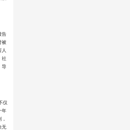
被告
对被
害人
，社
，导
不仅
十年
刑，
决无