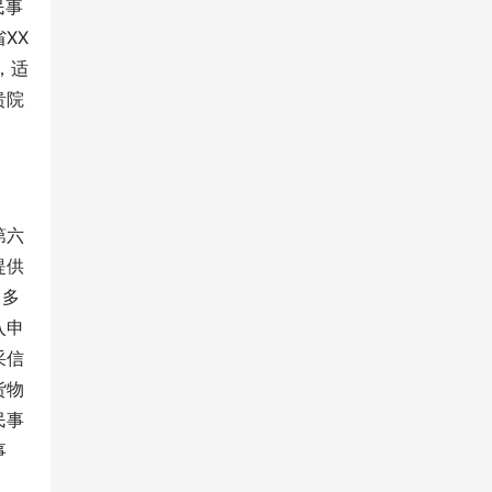
民事
XX
，适
贵院
第六
提供
曾多
入申
采信
货物
民事
事