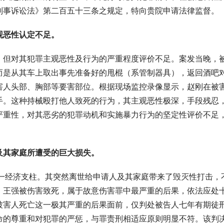
刑事诉讼法》第二百五十三条之规定，特向贵院申请法律监督。
观恶性认定不足。
，但对其犯罪主观恶性及行为的严重程度评价不足。案发当晚，
而是从其车上取出事先准备好的甩棍（系管制器具），返回酒吧
害人头部、胸部等要害部位。根据现场监控录像显示，赵刚在被
手。这种持械殴打他人致死的行为，其主观恶性极深，手段残忍
严重性，对其恶劣的犯罪动机和实施暴力行为的坚定性评价不足
及其家庭所遭受的巨大损失。
唯一经济支柱。其突然离世给申请人及其家庭带来了毁灭性打击，
。王强被伤害致死，属于故意伤害罪中最严重的后果，依法应处
被害人死亡这一极其严重的后果面前，仅判处被告人七年有期徒
命的尊重和对犯罪的严惩，与罪责刑相适应原则明显不符。该判