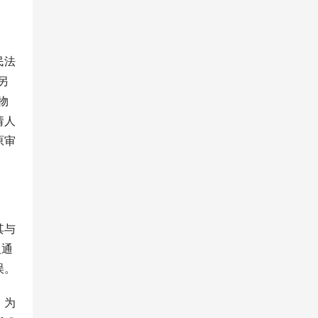
民法
另
物
请人
原审
其与
人通
误。
。为