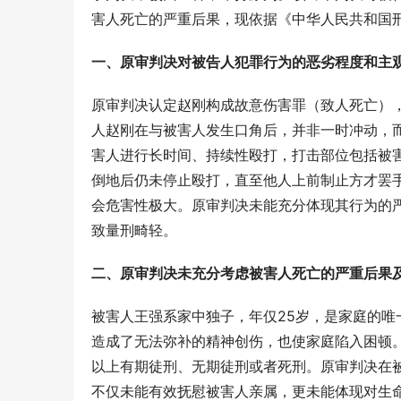
害人死亡的严重后果，现依据《中华人民共和国
一、原审判决对被告人犯罪行为的恶劣程度和主
原审判决认定赵刚构成故意伤害罪（致人死亡）
人赵刚在与被害人发生口角后，并非一时冲动，
害人进行长时间、持续性殴打，打击部位包括被
倒地后仍未停止殴打，直至他人上前制止方才罢
会危害性极大。原审判决未能充分体现其行为的
致量刑畸轻。
二、原审判决未充分考虑被害人死亡的严重后果
被害人王强系家中独子，年仅25岁，是家庭的
造成了无法弥补的精神创伤，也使家庭陷入困顿
以上有期徒刑、无期徒刑或者死刑。原审判决在
不仅未能有效抚慰被害人亲属，更未能体现对生