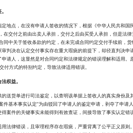
任。
指定地点，在没有申请人签收的情况下，根据《中华人民共和国
险，在交付之前由出卖人承担，交付之后由买受人承担，但是法律
及合同中关于签收条款的约定，在未完成合同约定交付手续前，货
原审判决在认定交付事实存在重大瑕疵的前提下，却径直判决申
了申请人，这显然是对合同约定和法律规定的错误理解和适用。
同对交付方式的特别约定，导致法律适用错误。
合法权益。
供的送货单进行司法鉴定，以查明该单据上签收人的真实身份及
案件基本事实认定”为由驳回了申请人的鉴定申请，剥夺了申请
使得案件的关键事实未能得到有效查证，间接导致了事实认定错
适用法律错误，且审理程序存在瑕疵，严重背离了公平正义原则