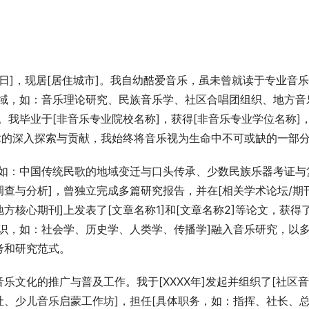
月XX日]，现居[居住城市]。我自幼酷爱音乐，虽未曾就读于专业音
体领域，如：音乐理论研究、民族音乐学、社区合唱团组织、地方音
。我毕业于[非音乐专业院校名称]，获得[非音乐专业学位名称]
术的深入探索与贡献，我始终将音乐视为生命中不可或缺的一部
，如：中国传统民歌的地域变迁与口头传承、少数民族乐器考证与
查与分析]，曾独立完成多篇研究报告，并在[相关学术论坛/期
核心期刊]上发表了[文章名称1]和[文章名称2]等论文，获得
识，如：社会学、历史学、人类学、传播学]融入音乐研究，以
考和研究范式。
文化的推广与普及工作。我于[XXXX年]发起并组织了[社区
、少儿音乐启蒙工作坊]，担任[具体职务，如：指挥、社长、