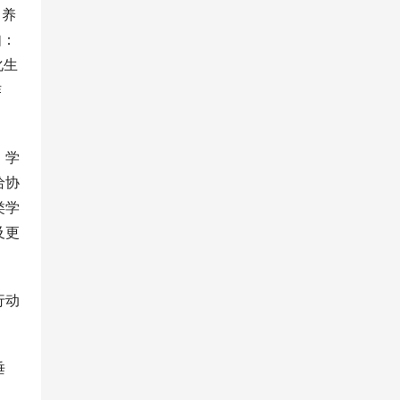
、养
如：
化生
作
、学
给协
类学
及更
行动
垂