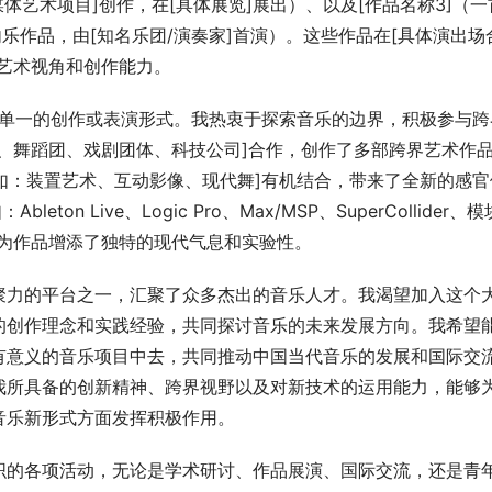
多媒体艺术项目]创作，在[具体展览]展出）、以及[作品名称3]（一
乐作品，由[知名乐团/演奏家]首演）。这些作品在[具体演出场
艺术视角和创作能力。
限于单一的创作或表演形式。我热衷于探索音乐的边界，积极参与跨
、舞蹈团、戏剧团体、科技公司]合作，创作了多部跨界艺术作
，如：装置艺术、互动影像、现代舞]有机结合，带来了全新的感官
n Live、Logic Pro、Max/MSP、SuperCollider、
，为作品增添了独特的现代气息和实验性。
聚力的平台之一，汇聚了众多杰出的音乐人才。我渴望加入这个
的创作理念和实践经验，共同探讨音乐的未来发展方向。我希望
有意义的音乐项目中去，共同推动中国当代音乐的发展和国际交
我所具备的创新精神、跨界视野以及对新技术的运用能力，能够
音乐新形式方面发挥积极作用。
织的各项活动，无论是学术研讨、作品展演、国际交流，还是青