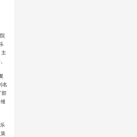
乐院
乐
，主
分。
复
刊名
了部
多维
音乐
总策