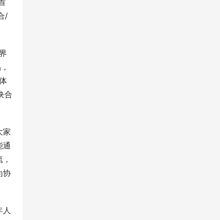
首
合/
界
品，
体
模块合
大家
能通
流，
为协
年人