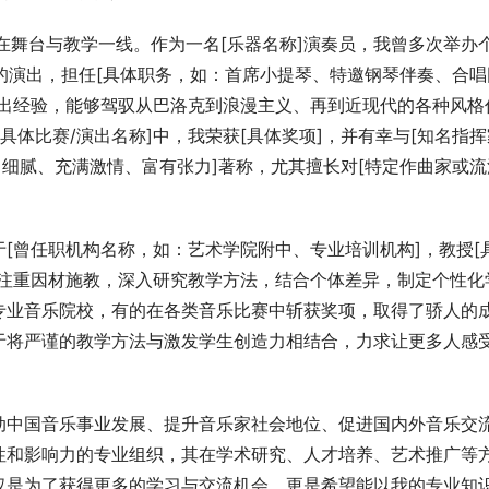
跃在舞台与教学一线。作为一名[乐器名称]演奏员，我曾多次举办
]的演出，担任[具体职务，如：首席小提琴、特邀钢琴伴奏、合唱
演出经验，能够驾驭从巴洛克到浪漫主义、再到近现代的各种风格
[具体比赛/演出名称]中，我荣获[具体奖项]，并有幸与[知名指挥
：细腻、充满激情、富有张力]著称，尤其擅长对[特定作曲家或流
于[曾任职机构名称，如：艺术学院附中、专业培训机构]，教授[
我注重因材施教，深入研究教学方法，结合个体差异，制定个性化
专业音乐院校，有的在各类音乐比赛中斩获奖项，取得了骄人的
于将严谨的教学方法与激发学生创造力相结合，力求让更多人感
动中国音乐事业发展、提升音乐家社会地位、促进国内外音乐交
性和影响力的专业组织，其在学术研究、人才培养、艺术推广等
仅是为了获得更多的学习与交流机会，更是希望能以我的专业知