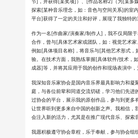
节]，并获得[某奖项]）、[作品名称2]（为[某
探索[某种音乐理念，如：音色与空间关系]的室内
平台]获得了一定的关注和好评，展现了我独特的
作为一名[作曲家/演奏家/制作人]，我不仅局
合作，曾与[具体艺术家或团队，如：视觉艺术家
例如[具体项目名称]，将音乐与[其他艺术形式
验。在技术方面，我熟练掌握[具体软件/技术，如：Ableto
成器]等，并将其应用于我的创作和现场表演中
我深知音乐家协会是国内音乐界最具影响力和凝
庭，与各位前辈和同道交流切磋，学习他们先进
过协会的平台，展示我的原创作品，参与到更多
让世界听到更多来自中国的创新之声。我相信，
会注入新的活力，尤其是在推广现代音乐、探索
我愿积极遵守协会章程，乐于奉献，参与协会组