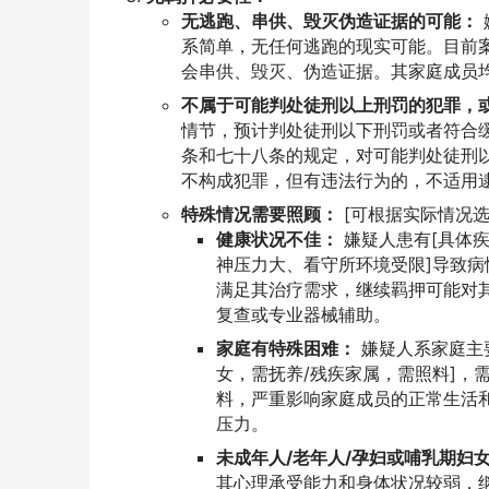
无逃跑、串供、毁灭伪造证据的可能：
系简单，无任何逃跑的现实可能。目前
会串供、毁灭、伪造证据。其家庭成员
不属于可能判处徒刑以上刑罚的犯罪，
情节，预计判处徒刑以下刑罚或者符合
条和七十八条的规定，对可能判处徒刑
不构成犯罪，但有违法行为的，不适用
特殊情况需要照顾：
[可根据实际情况选
健康状况不佳：
嫌疑人患有[具体
神压力大、看守所环境受限]导致
满足其治疗需求，继续羁押可能对
复查或专业器械辅助。
家庭有特殊困难：
嫌疑人系家庭主
女，需抚养/残疾家属，需照料]，
料，严重影响家庭成员的正常生活
压力。
未成年人/老年人/孕妇或哺乳期妇
其心理承受能力和身体状况较弱，