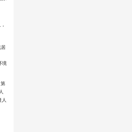
人，
视居
环境
、第
人
疑人