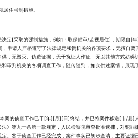
视居住强制措施。
机关决定[采取的强制措施，例如：取保候审/监视居住]，期限自[年
视居住期间，申请人严格遵守了法律规定和贵机关的各项要求，无擅自离
串供，无毁灭、伪造证据，无干扰证人作证，无以其他方式妨碍
关和审判机关的各项调查工作，随传随到，如实供述案情，展现
]
本案的侦查工作已于[年][月][日]终结，并已将案件移送[市/县]
讼法》第九十条第一款规定，人民检察院审查批准逮捕，对犯罪
规定。鉴于侦查工作已经完成，案件事实已初步查清，主要证据