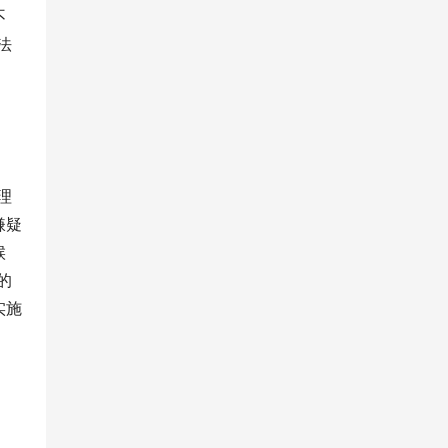
不
法
理
嫌疑
候
的
实施