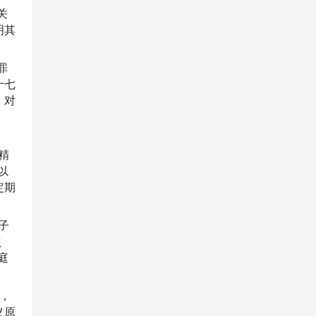
关
明其
罪
十七
；对
精
以
定期
子
照
庭
]，
义原