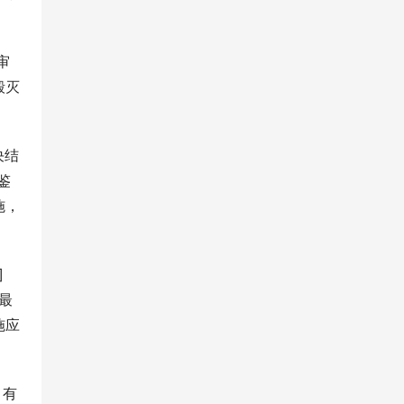
审
毁灭
决结
鉴
施，
]
最
施应
，有