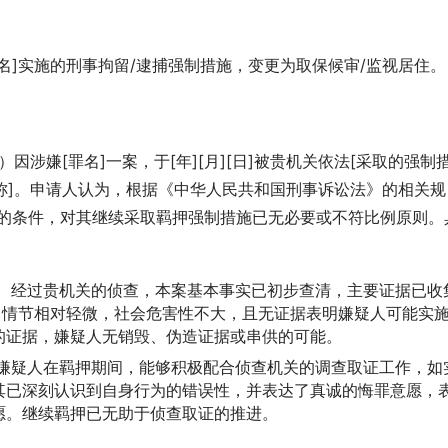
名]实施的刑事拘留/逮捕强制措施，变更为取保候审/监视居住。
因涉嫌[罪名]一案，于[年][月][日]被贵机关依法[采取的强制
名称]。申请人认为，根据《中华人民共和国刑事诉讼法》的相关规
住的条件，对其继续采取羁押强制措施已无必要或不符比例原则。
：
经过贵机关的侦查，本案基本事实已初步查清，主要证据已收
]情节相对轻微，社会危害性不大，且无证据表明嫌疑人可能实
的证据，嫌疑人无销毁、伪造证据或串供的可能。
嫌疑人在羁押期间，能够积极配合侦查机关的调查取证工作，如
其已深刻认识到自身行为的错误性，并表达了真诚的悔罪意愿，
愿。继续羁押已无助于侦查取证的推进。