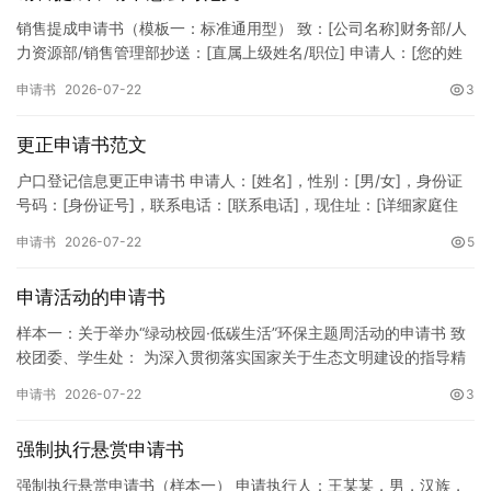
销售提成申请书（模板一：标准通用型） 致：[公司名称]财务部/人
力资源部/销售管理部抄送：[直属上级姓名/职位] 申请人：[您的姓
名]所属部门：[具体销售部门/分公司]岗位职称：[…
申请书
2026-07-22
3
更正申请书范文
户口登记信息更正申请书 申请人：[姓名]，性别：[男/女]，身份证
号码：[身份证号]，联系电话：[联系电话]，现住址：[详细家庭住
址]。 申请事项：请求贵所依法对申请人户口簿上的[…
申请书
2026-07-22
5
申请活动的申请书
样本一：关于举办“绿动校园·低碳生活”环保主题周活动的申请书 致
校团委、学生处： 为深入贯彻落实国家关于生态文明建设的指导精
神，增强广大同学的环保意识，倡导绿色、低碳、环保的生活方…
申请书
2026-07-22
3
强制执行悬赏申请书
强制执行悬赏申请书（样本一） 申请执行人：王某某，男，汉族，