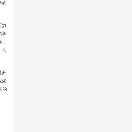
新的
压力
的学
神，
，长
提升
我渴
秀的