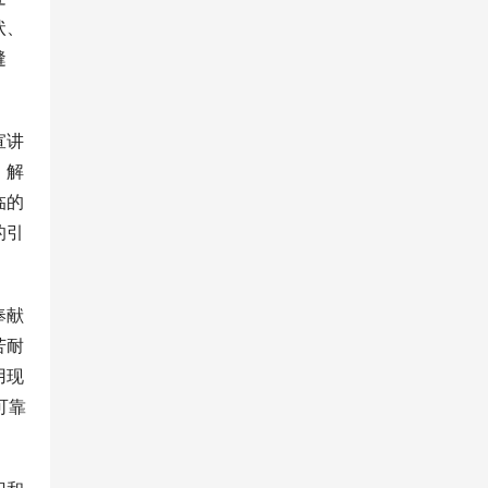
状、
缝
宣讲
，解
临的
的引
奉献
苦耐
用现
可靠