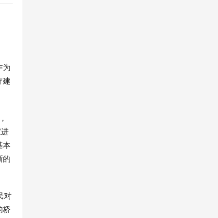
作为
疗建
，
室进
基本
晰的
民对
的桥