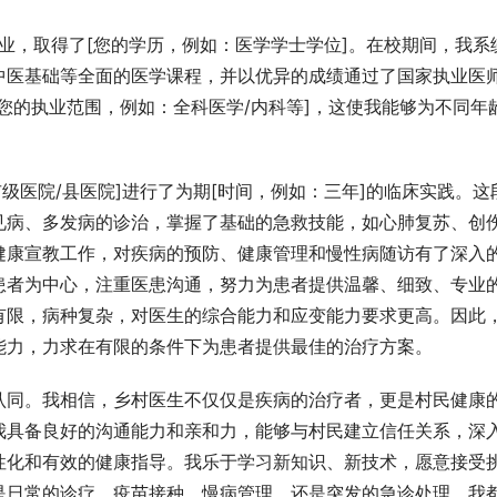
专业，取得了[您的学历，例如：医学学士学位]。在校期间，我系
中医基础等全面的医学课程，并以优异的成绩通过了国家执业医
您的执业范围，例如：全科医学/内科等]，这使我能够为不同年
级医院/县医院]进行了为期[时间，例如：三年]的临床实践。这
见病、多发病的诊治，掌握了基础的急救技能，如心肺复苏、创
健康宣教工作，对疾病的预防、健康管理和慢性病随访有了深入
患者为中心，注重医患沟通，努力为患者提供温馨、细致、专业
有限，病种复杂，对医生的综合能力和应变能力要求更高。因此
能力，力求在有限的条件下为患者提供最佳的治疗方案。
认同。我相信，乡村医生不仅仅是疾病的治疗者，更是村民健康
我具备良好的沟通能力和亲和力，能够与村民建立信任关系，深
性化和有效的健康指导。我乐于学习新知识、新技术，愿意接受
是日常的诊疗、疫苗接种、慢病管理，还是突发的急诊处理，我