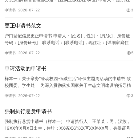
名]所属部门：[具体销售部门/分公司]岗位职称：[…
申请书
2026-07-22
3
更正申请书范文
户口登记信息更正申请书 申请人：[姓名]，性别：[男/女]，身份证
号码：[身份证号]，联系电话：[联系电话]，现住址：[详细家庭住
址]。 申请事项：请求贵所依法对申请人户口簿上的[…
申请书
2026-07-22
5
申请活动的申请书
样本一：关于举办“绿动校园·低碳生活”环保主题周活动的申请书 致
校团委、学生处： 为深入贯彻落实国家关于生态文明建设的指导精
神，增强广大同学的环保意识，倡导绿色、低碳、环保的生活方…
申请书
2026-07-22
3
强制执行悬赏申请书
强制执行悬赏申请书（样本一） 申请执行人：王某某，男，汉族，
19XX年X月X日出生，住址：XX省XX市XX区XX路XX号，身份证号
码：XXXXXXXXXXXXXXXXXX，联系电话…