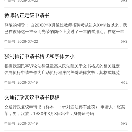
申请书
2026-07-22
3
教师转正定级申请书
尊敬的领导： 自20XX年X月通过教师招聘考试进入XX学校以来，我
已在教师这一神圣而光荣的岗位上度过了一年的试用期。在这一年
的见习期内，在学校领导的悉心关怀下，在同事们的热情帮助和…
申请书
2026-07-22
3
强制执行申请书格式和字体大小
根据我国民事诉讼法律及最高人民法院关于文书格式的相关规定，
强制执行申请书作为启动执行程序的关键法律文书，其格式规范
性、语言严谨性及要件完整性直接影响到法院的立案审核效率。 在
申请书
2026-07-19
2
纸张与…
交通行政复议申请书模板
交通行政复议申请书（样本一：针对违法停车处罚） 申请人：张某
某，男，汉族，19XX年X月X日出生，身份证号码：
XXXXXXXXXXXXXXXXXX，住址：XX省XX市XX区XX路X…
申请书
2026-07-19
3