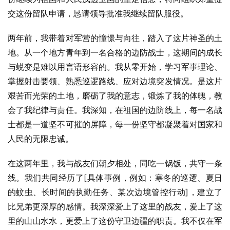
交这份留队申请，恳请领导批准我继续留队服役。
两年前，我带着对军营的憧憬与向往，踏入了这片神圣的土
地。从一个地方青年到一名合格的边防战士，这期间的成长
与蜕变是难以用言语形容的。我从零开始，学习军事理论、
掌握射击要领、熟悉巡逻路线、应对边境突发情况。是这片
艰苦而光荣的土地，磨砺了我的意志，锻炼了我的体魄，教
会了我纪律与责任。我深知，在祖国的边防线上，每一名战
士都是一道坚不可摧的屏障，每一份坚守都凝聚着对国家和
人民的无限忠诚。
在这两年里，我与战友们朝夕相处，同吃一锅饭，共守一条
线。我们共同经历了[具体事例，例如：寒冬的巡逻、夏日
的蚊虫、长时间的执勤任务、某次边境管控行动]，建立了
比兄弟更深厚的感情。我深深爱上了这里的战友，爱上了这
里的山山水水，更爱上了这份守卫边疆的职责。我不仅在军