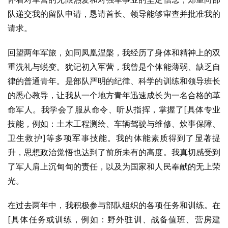
队递交我的留队申请，恳请首长、领导能够审查并批准我的
请求。
回望两年军旅，如同凤凰涅槃，我经历了身体和精神上的双
重洗礼与蜕变。犹记初入军营，我曾是个体能薄弱、缺乏自
律的普通青年。是部队严明的纪律、科学的训练和领导班长
的悉心教导，让我从一个地方青年迅速成长为一名合格的革
命军人。我学会了服从命令、听从指挥，掌握了[具体专业
技能，例如：土木工程测绘、车辆驾驶与维修、炊事保障、
卫生救护]等多项军事技能。我的体能素质得到了显著提
升，思想政治觉悟也达到了前所未有的高度。我真切感受到
了军人肩上沉甸甸的责任，以及为国家和人民奉献的无上荣
光。
在过去两年中，我积极参与部队组织的各项任务和训练。在
[具体任务或训练，例如：野外驻训、战备值班、营房建