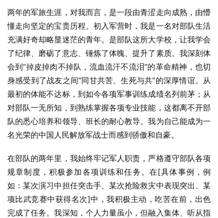
两年的军旅生涯，对我而言，是一段由青涩走向成熟，由懵
懂走向坚定的宝贵历程。初入军营时，我是一名对部队生活
充满好奇却略显迷茫的青年。是部队这所大学校，让我学会
了纪律、磨砺了意志、锤炼了体魄、提升了素质。我深刻体
会到“掉皮掉肉不掉队，流血流汗不流泪”的革命精神，也切
身感受到了战友之间“同甘共苦、生死与共”的深厚情谊。从
最初的体能不达标，到如今各项军事训练成绩名列前茅；从
对部队一无所知，到熟练掌握各项专业技能，这都离不开部
队的悉心培养和领导、班长的耐心教导。我为自己能成为一
名光荣的中国人民解放军战士而感到骄傲和自豪。
在部队的两年里，我始终牢记军人职责，严格遵守部队各项
规章制度，积极参加各项训练和任务。在[具体事例，例
如：某次演习中担任突击手、某次抢险救灾中表现突出、某
项比武竞赛中获得名次]中，我积极主动，吃苦在前，出色
完成了任务。我深知，个人力量虽小，但融入集体、听从指