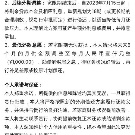
2.  
后续分期调整：
 宽限期结束后，自2023年7月15日起，
将剩余贷款本金及相应利息，重新规划为18期（或更长期的
合理期数，视贵行审批而定）进行偿还，以适当降低每月还
款压力。本人理解此方案可能产生额外利息或费用，并愿意
承担。
3.  
最低还款意愿：
 若宽限期无法获批，本人请求将未来6
个月的月供金额调整至每月人民币壹仟元整
（¥1,000.00），以缓解燃眉之急，待财务状况好转后，再
行补足差额或按原计划偿还。
个人承诺与保证：
本人郑重承诺，所提供的信息和陈述均真实无误。一旦获得
贵行批准，本人将严格按照新的分期偿还方案履行还款义
务，并保持与贵行的良好沟通。若家庭财务状况提前改善，
本人将主动联系贵行，协商提前恢复正常还款或结清剩余款
项。本人深知维护个人信用的重要性，绝不希望因此次突发