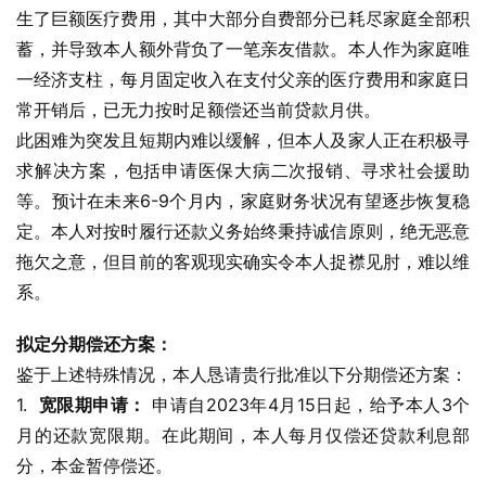
生了巨额医疗费用，其中大部分自费部分已耗尽家庭全部积
蓄，并导致本人额外背负了一笔亲友借款。本人作为家庭唯
一经济支柱，每月固定收入在支付父亲的医疗费用和家庭日
常开销后，已无力按时足额偿还当前贷款月供。
此困难为突发且短期内难以缓解，但本人及家人正在积极寻
求解决方案，包括申请医保大病二次报销、寻求社会援助
等。预计在未来6-9个月内，家庭财务状况有望逐步恢复稳
定。本人对按时履行还款义务始终秉持诚信原则，绝无恶意
拖欠之意，但目前的客观现实确实令本人捉襟见肘，难以维
系。
拟定分期偿还方案：
鉴于上述特殊情况，本人恳请贵行批准以下分期偿还方案：
1.  
宽限期申请：
 申请自2023年4月15日起，给予本人3个
月的还款宽限期。在此期间，本人每月仅偿还贷款利息部
分，本金暂停偿还。