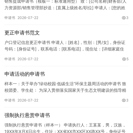
销售提成申请书（模板一：标准通用型） 致：[公司名称]财务部/人
力资源部/销售管理部抄送：[直属上级姓名/职位] 申请人：[您的姓
名]所属部门：[具体销售部门/分公司]岗位职称：[…
申请书
2026-07-22
3
更正申请书范文
户口登记信息更正申请书 申请人：[姓名]，性别：[男/女]，身份证
号码：[身份证号]，联系电话：[联系电话]，现住址：[详细家庭住
址]。 申请事项：请求贵所依法对申请人户口簿上的[…
申请书
2026-07-22
5
申请活动的申请书
样本一：关于举办“绿动校园·低碳生活”环保主题周活动的申请书 致
校团委、学生处： 为深入贯彻落实国家关于生态文明建设的指导精
神，增强广大同学的环保意识，倡导绿色、低碳、环保的生活方…
申请书
2026-07-22
3
强制执行悬赏申请书
强制执行悬赏申请书（样本一） 申请执行人：王某某，男，汉族，
19XX年X月X日出生，住址：XX省XX市XX区XX路XX号，身份证号