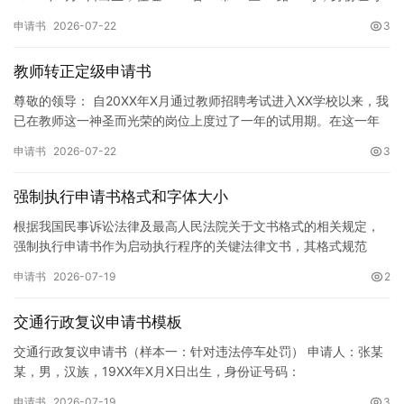
码：XXXXXXXXXXXXXXXXXX，联系电话…
申请书
2026-07-22
3
教师转正定级申请书
尊敬的领导： 自20XX年X月通过教师招聘考试进入XX学校以来，我
已在教师这一神圣而光荣的岗位上度过了一年的试用期。在这一年
的见习期内，在学校领导的悉心关怀下，在同事们的热情帮助和…
申请书
2026-07-22
3
强制执行申请书格式和字体大小
根据我国民事诉讼法律及最高人民法院关于文书格式的相关规定，
强制执行申请书作为启动执行程序的关键法律文书，其格式规范
性、语言严谨性及要件完整性直接影响到法院的立案审核效率。 在
申请书
2026-07-19
2
纸张与…
交通行政复议申请书模板
交通行政复议申请书（样本一：针对违法停车处罚） 申请人：张某
某，男，汉族，19XX年X月X日出生，身份证号码：
XXXXXXXXXXXXXXXXXX，住址：XX省XX市XX区XX路X…
申请书
2026-07-19
3