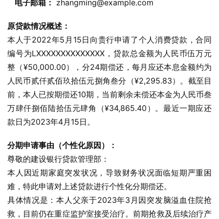
电子邮箱：
 zhangming@example.com
原贷款情况概述：
本人于2022年5月15日向贵行申请了个人消费贷款，合同
编号为LXXXXXXXXXXXXXX，贷款总金额为人民币伍万元
整（¥50,000.00），分24期偿还，每月应还本息金额约为
人民币贰仟贰佰玖拾伍元捌角叁分（¥2,295.83）。截至目
前，本人已按期偿还10期，当前剩余未偿还本金为人民币叁
万肆仟捌佰陆拾伍元肆角（¥34,865.40）。最近一期应还
款日为2023年4月15日。
分期申请事由（个性化原因）：
尊敬的建设银行贷款管理部：
本人因近期家庭突发状况，导致财务状况面临短期严重困
难，特此申请对上述贷款进行个性化分期偿还。
具体情况是：本人父亲于2023年3月因突发脑溢血住院抢
救，目前仍在重症监护室接受治疗。前期抢救及后续治疗产