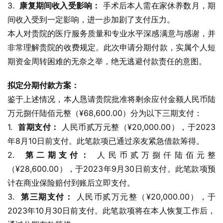
3.  
康复期间收入受影响：
 手术后本人需在家休养数月，期
间收入受到一定影响，进一步加剧了支付压力。
本人对贵院的医疗服务质量和专业水平深感满意与感谢，并
非常理解贵院的收费规定。此次申请分期付款，实属个人短
期资金周转困难的无奈之举，绝无逃避付款责任的意图。
拟定分期付款方案：
鉴于上述情况，本人恳请贵院批准将剩余应付金额人民币陆
万元捌仟陆佰元整（¥68,600.00）分为以下三期支付：
1.  
首期支付：
 人民币贰万元整（¥20,000.00），于2023
年8月10日前支付。此笔款项已通过亲友紧急借款筹得。
2.  
第二期支付：
 人民币贰万捌仟陆佰元整
（¥28,600.00），于2023年9月30日前支付。此笔款项预
计在商业保险赔付到账后立即支付。
3.  
第三期支付：
 人民币贰万元整（¥20,000.00），于
2023年10月30日前支付。此笔款项将在本人恢复工作后，