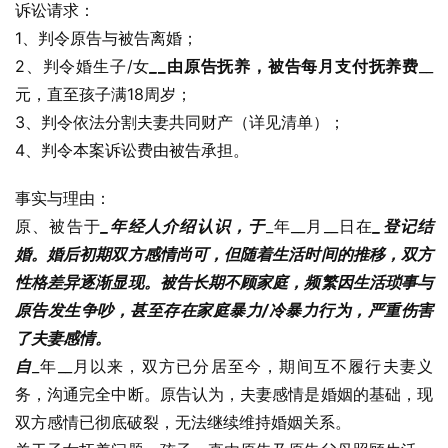
诉讼请求：
1、判令原告与被告离婚；
2、判令婚生子/女
_
_由原告抚养，被告每月支付抚养费
__
元，直至孩子满18周岁；
3、判令依法分割夫妻共同财产（详见清单）；
4、判令本案诉讼费由被告承担。
事实与理由：
原、被告于
_年经人介绍认识，于
_年__月__日在
_登记结
婚。婚后初期双方感情尚可，但随着生活时间的推移，双方
性格差异逐渐显现。被告长期不顾家庭，频繁因生活琐事与
原告发生争吵，甚至存在家庭暴力/冷暴力行为，严重伤害
了夫妻感情。
自
_年__月以来，双方已分居至今，期间互不履行夫妻义
务，沟通完全中断。原告认为，夫妻感情是婚姻的基础，现
双方感情已彻底破裂，无法继续维持婚姻关系。