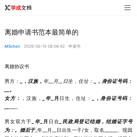
离婚申请书范本最简单的
MSchen
2026-05-15 08:08:42
申请书
离婚协议书
男方：
_，汉族，
年__月__日生，住址：
_
，身份证号码：
_
_
。
女方：
，汉族，
_年
_月
日生，住址：
_
，身份证号码：
_
_
___。
男女双方于
_年
_月
日在
_民政局登记结婚，结婚证字号
为：
。婚后于
_年__月__日出生一子/女，取名______。现因