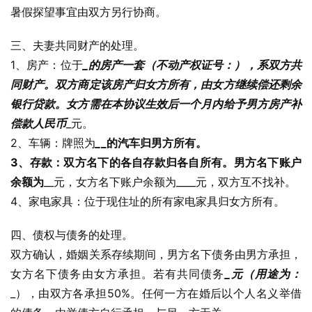
暑假探望事宜由双方另行协商。
三、夫妻共同财产的处理。
1、房产：位于
_
的房产一套（不动产权证号：
），系双方共
同财产。双方商定该房产归女方所有，由女方继续偿还剩余
银行贷款。女方需在本协议生效后一个月内给予男方房产补
偿款人民币
_元。
2、车辆：牌照为
_
_的汽车归男方所有。
3、存款：双方名下的各自存款归各自所有。男方名下账户
余额为
__元，女方名下账户余额为____元，双方互不找补。
4、家电家具：位于现住址的所有家电家具归女方所有。
四、债权与债务的处理。
双方确认，婚姻关系存续期间，男方名下债务由男方承担，
女方名下债务由女方承担。若有共同债务
_元（用途为：
_），由双方各承担50%。任何一方在婚后以个人名义举借