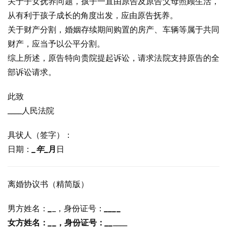
关于子女抚养问题，孩子一直由原告及原告父母照顾生活，
从有利于孩子成长的角度出发，应由原告抚养。
关于财产分割，婚姻存续期间购置的房产、车辆等属于共同
财产，应当予以公平分割。
综上所述，原告特向贵院提起诉讼，请求法院支持原告的全
部诉讼请求。
此致
____人民法院
具状人（签字）：
日期：
_年
_月
日
离婚协议书（精简版）
男方姓名：
_
_，身份证号：
_
_
_
_
女方姓名：
_
_，身份证号：
_
_
____