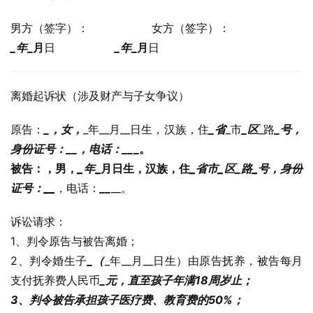
男方（签字）：                  女方（签字）：
_年
_月
日                 
_年
_月
日
离婚起诉状（涉及财产与子女争议）
原告：
_，女，
_年__月__日生，汉族，住
_省
_市
_区
_路
_号，
身份证号：
_
_
，电话：
_
_
_。
被告：
，男，
_年
_月
日生，汉族，住
_省
市
_区
_路
_号，身份
证号：
_
_
，电话：
_
_
__。
诉讼请求：
1、判令原告与被告离婚；
2、判令婚生子
_（
_年__月__日生）由原告抚养，被告每月
支付抚养费人民币
_元，直至孩子年满18周岁止；
3、判令被告承担孩子医疗费、教育费的50%；