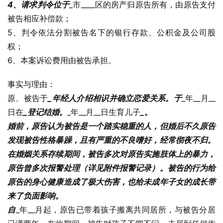
4、请求判令位于
_市____区的房产归原告所有，由原告支付
被告相应补偿款；
5、判令依法分割被告名下的银行存款、公积金及公司股
权；
6、本案诉讼费用由被告承担。
事实与理由：
原、被告于
_年经人介绍相识并确立恋爱关系。于
_年__月__
日在
_登记结婚。
_年__月__日生育儿子
_。
婚前，原告认为被告是一个踏实稳重的人，但婚后不久原告
发现被告性格暴躁，且有严重的不良嗜好，经常彻夜不归。
在婚姻关系存续期间，被告多次对原告实施肢体上的暴力，
原告曾多次报警处理（详见附件报警记录）。被告的行为给
原告的身心健康造成了极大伤害，也给未成年子女的成长带
来了负面影响。
自
_年__月起，原告已带着孩子搬离共同居所，与被告分居