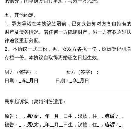
的债务，由举债方自行承担，与另一方无关。
五、其他约定。
1、双方承诺在本协议签署前，已如实告知对方各自持有的
财产及债务情况。若任何一方隐瞒财产，另一方有权通过法
律途径重新分配。
2、本协议一式三份，男、女双方各执一份，婚姻登记机关
存档一份。本协议自取得离婚证之日起生效。
男方（签字）：                  女方（签字）：
日期：
_年
_月
日           日期：
_年
_月
日
民事起诉状（离婚纠纷适用）
原告：
_，男/女，
_年__月__日生，汉族，住
_
，电话：
_
。
被告：
_，男/女，
_年__月__日生，汉族，住
_
，电话：
_
。