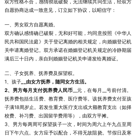
双方性格不合，感情彻底破裂，无法继续共同生活，经双方
自愿协商达成一致意见，订立如下协议，以昭信守：
一、男女双方自愿离婚。
双方确认感情确已破裂，无和好可能，均同意按照《中华人
民共和国民法庭》关于登记离婚的相关规定，向婚姻登记机
关申请离婚登记。双方承诺在婚姻登记机关规定的冷静期届
满后三十日内，亲自到婚姻登记机关申请发给离婚证。
二、子女抚养、抚养费及探望权。
1、孩子
_
_由女方抚养，随同女方生活。
2、男方每月支付抚养费人民币
__元，在每月__号前付清。
抚养费包括生活费、教育费、医疗费等。该抚养费支付至孩
子满18周岁止。若发生重大医疗支出或大额教育支出（如择
校费、补习费、出国留学费用等），由双方平摊。
3、男方每两周可探望孩子一次，时间为周六上午九点至周
日下午六点。女方应予以配合，不得无故阻挠。节假日及寒