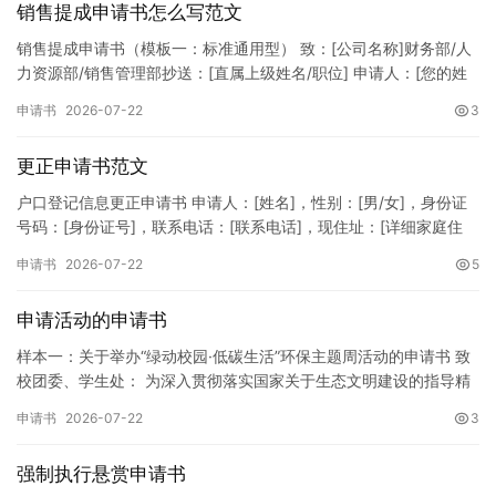
销售提成申请书怎么写范文
销售提成申请书（模板一：标准通用型） 致：[公司名称]财务部/人
力资源部/销售管理部抄送：[直属上级姓名/职位] 申请人：[您的姓
名]所属部门：[具体销售部门/分公司]岗位职称：[…
申请书
2026-07-22
3
更正申请书范文
户口登记信息更正申请书 申请人：[姓名]，性别：[男/女]，身份证
号码：[身份证号]，联系电话：[联系电话]，现住址：[详细家庭住
址]。 申请事项：请求贵所依法对申请人户口簿上的[…
申请书
2026-07-22
5
申请活动的申请书
样本一：关于举办“绿动校园·低碳生活”环保主题周活动的申请书 致
校团委、学生处： 为深入贯彻落实国家关于生态文明建设的指导精
神，增强广大同学的环保意识，倡导绿色、低碳、环保的生活方…
申请书
2026-07-22
3
强制执行悬赏申请书