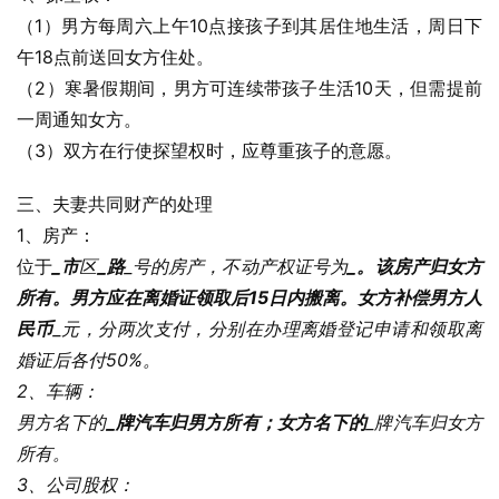
（1）男方每周六上午10点接孩子到其居住地生活，周日下
午18点前送回女方住处。
（2）寒暑假期间，男方可连续带孩子生活10天，但需提前
一周通知女方。
（3）双方在行使探望权时，应尊重孩子的意愿。
三、夫妻共同财产的处理
1、房产：
位于
_市
区
_路
_号的房产，不动产权证号为
_。该房产归女方
所有。男方应在离婚证领取后15日内搬离。女方补偿男方人
民币
_元，分两次支付，分别在办理离婚登记申请和领取离
婚证后各付50%。
2、车辆：
男方名下的
_牌汽车归男方所有；女方名下的
_牌汽车归女方
所有。
3、公司股权：