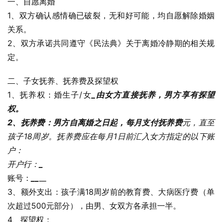
一、自愿离婚
1、双方确认感情确已破裂，无和好可能，均自愿解除婚姻
关系。
2、双方承诺共同遵守《民法典》关于离婚冷静期的相关规
定。
二、子女抚养、抚养费及探望权
1、抚养权：婚生子/女
_由女方直接抚养，男方享有探望
权。
2、抚养费：男方自离婚之日起，每月支付抚养费
元，直至
孩子18周岁。抚养费应在每月1日前汇入女方指定的以下账
户：
开户行：
_
账号：
_
_
__
3、额外支出：孩子满18周岁前的教育费、大病医疗费（单
次超过500元部分），由男、女双方各承担一半。
4、探望权：