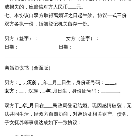
成损失的，应赔偿对方人民币____元。
七、本协议自双方取得离婚证之日起生效。协议一式三份，
双方各执一份，婚姻登记机关留存一份。
男方（签字）：                  女方（签字）：
日期：                          日期：
离婚协议书（全面版）
男方：
_，汉族，
_年__月__日生，身份证号码：
_
_
_
_。
女方：
__，汉族，
_年
_月
日生，身份证号码：
_
_
______。
双方于
_年
_月
日在____民政局登记结婚。现因感情破裂，无
法共同生活，经双方自愿协商，对离婚及相关财产、债务、
子女抚养等事项达成如下一致协议：