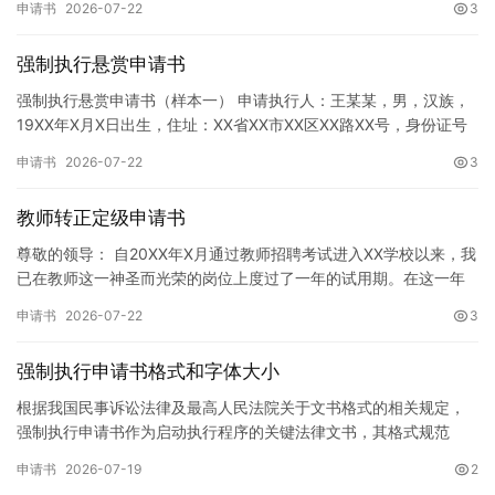
申请书
2026-07-22
3
强制执行悬赏申请书
强制执行悬赏申请书（样本一） 申请执行人：王某某，男，汉族，
19XX年X月X日出生，住址：XX省XX市XX区XX路XX号，身份证号
码：XXXXXXXXXXXXXXXXXX，联系电话…
申请书
2026-07-22
3
教师转正定级申请书
尊敬的领导： 自20XX年X月通过教师招聘考试进入XX学校以来，我
已在教师这一神圣而光荣的岗位上度过了一年的试用期。在这一年
的见习期内，在学校领导的悉心关怀下，在同事们的热情帮助和…
申请书
2026-07-22
3
强制执行申请书格式和字体大小
根据我国民事诉讼法律及最高人民法院关于文书格式的相关规定，
强制执行申请书作为启动执行程序的关键法律文书，其格式规范
性、语言严谨性及要件完整性直接影响到法院的立案审核效率。 在
申请书
2026-07-19
2
纸张与…