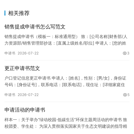
相关推荐
销售提成申请书怎么写范文
销售提成申请书（模板一：标准通用型） 致：[公司名称]财务部/人
力资源部/销售管理部抄送：[直属上级姓名/职位] 申请人：[您的姓
名]所属部门：[具体销售部门/分公司]岗位职称：[…
申请书
2026-07-22
3
更正申请书范文
户口登记信息更正申请书 申请人：[姓名]，性别：[男/女]，身份证
号码：[身份证号]，联系电话：[联系电话]，现住址：[详细家庭住
址]。 申请事项：请求贵所依法对申请人户口簿上的[…
申请书
2026-07-22
5
申请活动的申请书
样本一：关于举办“绿动校园·低碳生活”环保主题周活动的申请书 致
校团委、学生处： 为深入贯彻落实国家关于生态文明建设的指导精
神，增强广大同学的环保意识，倡导绿色、低碳、环保的生活方…