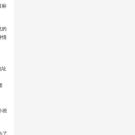
目标
息的
种情
地址
要
小班
为了