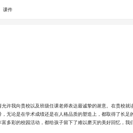
课件
请允许我向贵校以及班级任课老师表达最诚挚的谢意。在贵校就
导，无论是在学术成绩还是在人格品质的塑造上，都取得了长足
丰富多彩的校园活动，都给孩子留下了难以磨灭的美好回忆，我