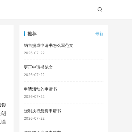
推荐
最新
销售提成申请书怎么写范文
2026-07-22
更正申请书范文
2026-07-22
申请活动的申请书
2026-07-22
读期
强制执行悬赏申请书
的进
2026-07-22
们全