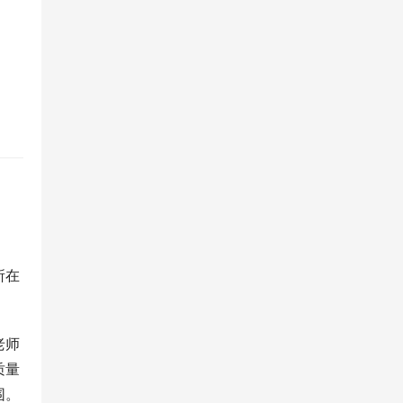
所在
老师
质量
围。