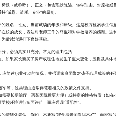
：标题（或称呼）、正文（包含现状陈述、转学理由、对原校或
持“诚恳、清晰、专业”的原则。
子的姓名、性别、当前就读的年级和班级。这是校方检索学生信
子在校的成长，表达对老师工作的尊重和对学校培养的感谢。这
，为后续沟通打下良好基础。
部分，必须真实且充分。常见的理由包括：
理由。如果家长新买了房产或租住地发生了重大变化，应提及具体
。
任，应简述职业变动的情况，并强调家庭团聚对孩子心理成长的必
属随军等，这类理由通常伴随着相关的政策文件支持。
（如需要长期治疗，离某医院近更方便）或特定的性格特质（如在
学校环境进行负面评价，而应强调“适配性”。
的情绪化表达。例如，不要写“我觉得老师教得不好”，而应写“