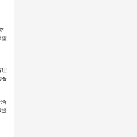
亦
希望
育理
契合
配合
求提