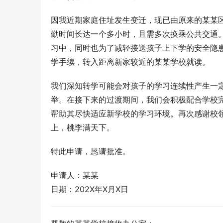
因我近期家庭住址发生变迁，现已由原来的某某
勤时间长达一个多小时，且需多次换乘公共交通
习中，同时也为了减轻接送孩子上下学的安全隐
学手续，转入距离新家较近的某某学校就读。
我们深知转学可能会对孩子的学习连续性产生一
举。在接下来的过渡期间，我们会积极配合学校
帮助其尽快适应新学校的学习环境。再次感谢校
上，桃李满天下。
特此申请，恳请批准。
申请人：某某
日期：202X年X月X日