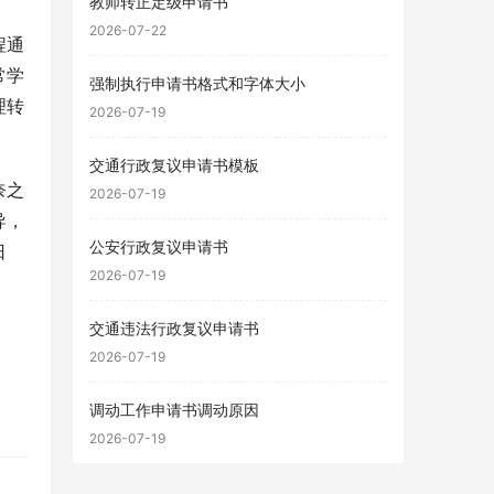
教师转正定级申请书
2026-07-22
程通
常学
强制执行申请书格式和字体大小
理转
2026-07-19
交通行政复议申请书模板
奈之
2026-07-19
导，
公安行政复议申请书
日
2026-07-19
交通违法行政复议申请书
2026-07-19
调动工作申请书调动原因
2026-07-19