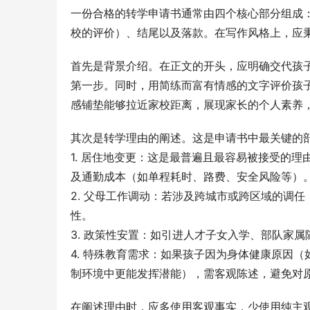
一份合格的转学申请书通常由四个核心部分组成
校的评价）、结尾以及落款。在写作风格上，应秉
首先是背景介绍。在正文的开头，应明确交代孩
第一步。同时，用简练而富有情感的文字评价孩
感铺垫能够拉近家校距离，展现家长的个人素养
其次是转学理由的阐述。这是申请书中最关键的
1. 居住地变更：这是最普遍且最容易被接受的
及通勤成本（如单程耗时、路费、安全风险等）
2. 父母工作调动：若涉及跨城市或跨区域的调
性。
3. 政策性安置：如引进人才子女入学、部队家
4. 特殊教育需求：如果孩子因为身体健康原因
制环境中更能发挥潜能），需客观陈述，避免对原
在阐述理由时，应多使用客观事实，少使用纯主观