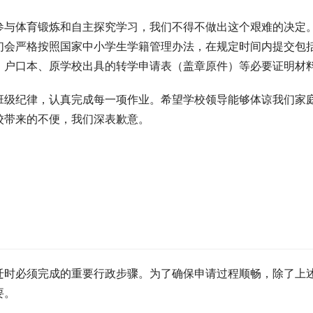
参与体育锻炼和自主探究学习，我们不得不做出这个艰难的决定
们会严格按照国家中小学生学籍管理办法，在规定时间内提交包
、户口本、原学校出具的转学申请表（盖章原件）等必要证明材
班级纪律，认真完成每一项作业。希望学校领导能够体谅我们家
校带来的不便，我们深表歉意。
迁时必须完成的重要行政步骤。为了确保申请过程顺畅，除了上
要。