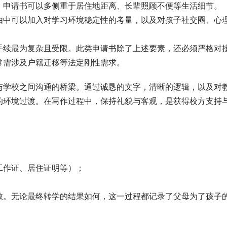
。申请书可以多侧重于居住地距离、长辈照顾不便等生活细节。
由中可以加入对学习环境稳定性的考量，以及对孩子社交圈、心
手续最为复杂且受限。此类申请书除了上述要素，还必须严格对
常需涉及户籍迁移等法定刚性需求。
与学校之间沟通的桥梁。通过诚恳的文字，清晰的逻辑，以及对
的环境过渡。在写作过程中，保持礼貌与客观，是获得校方支持
工作证、居住证明等）；
教。无论最终转学的结果如何，这一过程都记录了父母为了孩子