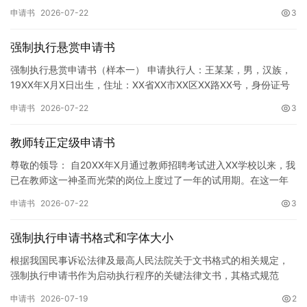
神，增强广大同学的环保意识，倡导绿色、低碳、环保的生活方…
申请书
2026-07-22
3
强制执行悬赏申请书
强制执行悬赏申请书（样本一） 申请执行人：王某某，男，汉族，
19XX年X月X日出生，住址：XX省XX市XX区XX路XX号，身份证号
码：XXXXXXXXXXXXXXXXXX，联系电话…
申请书
2026-07-22
3
教师转正定级申请书
尊敬的领导： 自20XX年X月通过教师招聘考试进入XX学校以来，我
已在教师这一神圣而光荣的岗位上度过了一年的试用期。在这一年
的见习期内，在学校领导的悉心关怀下，在同事们的热情帮助和…
申请书
2026-07-22
3
强制执行申请书格式和字体大小
根据我国民事诉讼法律及最高人民法院关于文书格式的相关规定，
强制执行申请书作为启动执行程序的关键法律文书，其格式规范
性、语言严谨性及要件完整性直接影响到法院的立案审核效率。 在
申请书
2026-07-19
2
纸张与…