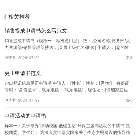
相关推荐
销售提成申请书怎么写范文
销售提成申请书（模板一：标准通用型） 致：[公司名称]财务部/人
力资源部/销售管理部抄送：[直属上级姓名/职位] 申请人：[您的姓
名]所属部门：[具体销售部门/分公司]岗位职称：[…
申请书
2026-07-22
3
更正申请书范文
户口登记信息更正申请书 申请人：[姓名]，性别：[男/女]，身份证
号码：[身份证号]，联系电话：[联系电话]，现住址：[详细家庭住
址]。 申请事项：请求贵所依法对申请人户口簿上的[…
申请书
2026-07-22
5
申请活动的申请书
样本一：关于举办“绿动校园·低碳生活”环保主题周活动的申请书 致
校团委、学生处： 为深入贯彻落实国家关于生态文明建设的指导精