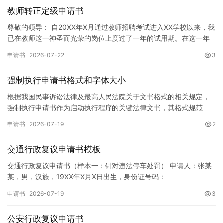
教师转正定级申请书
尊敬的领导： 自20XX年X月通过教师招聘考试进入XX学校以来，我
已在教师这一神圣而光荣的岗位上度过了一年的试用期。在这一年
的见习期内，在学校领导的悉心关怀下，在同事们的热情帮助和…
申请书
2026-07-22
3
强制执行申请书格式和字体大小
根据我国民事诉讼法律及最高人民法院关于文书格式的相关规定，
强制执行申请书作为启动执行程序的关键法律文书，其格式规范
性、语言严谨性及要件完整性直接影响到法院的立案审核效率。 在
申请书
2026-07-19
2
纸张与…
交通行政复议申请书模板
交通行政复议申请书（样本一：针对违法停车处罚） 申请人：张某
某，男，汉族，19XX年X月X日出生，身份证号码：
XXXXXXXXXXXXXXXXXX，住址：XX省XX市XX区XX路X…
申请书
2026-07-19
3
公安行政复议申请书