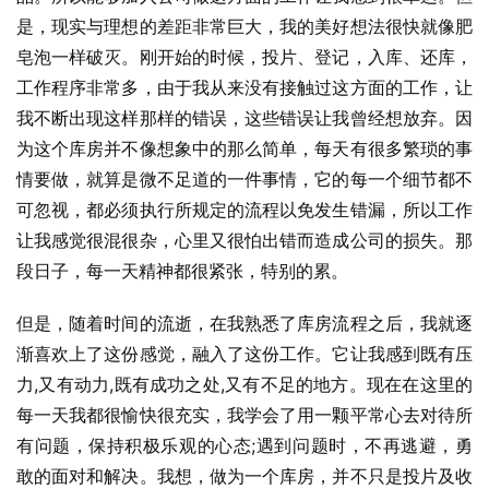
是，现实与理想的差距非常巨大，我的美好想法很快就像肥
皂泡一样破灭。刚开始的时候，投片、登记，入库、还库，
工作程序非常多，由于我从来没有接触过这方面的工作，让
我不断出现这样那样的错误，这些错误让我曾经想放弃。因
为这个库房并不像想象中的那么简单，每天有很多繁琐的事
情要做，就算是微不足道的一件事情，它的每一个细节都不
可忽视，都必须执行所规定的流程以免发生错漏，所以工作
让我感觉很混很杂，心里又很怕出错而造成公司的损失。那
段日子，每一天精神都很紧张，特别的累。
但是，随着时间的流逝，在我熟悉了库房流程之后，我就逐
渐喜欢上了这份感觉，融入了这份工作。它让我感到既有压
力,又有动力,既有成功之处,又有不足的地方。现在在这里的
每一天我都很愉快很充实，我学会了用一颗平常心去对待所
有问题，保持积极乐观的心态;遇到问题时，不再逃避，勇
敢的面对和解决。我想，做为一个库房，并不只是投片及收