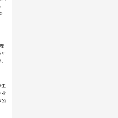
的
会
理
多年
误。
际工
专业
作的