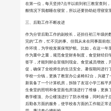
在第一位，每天坚持7点半以前到初三教室查到
般情况下我都睡在寝室，所以还要协助处理寝室
三、后勤工作不断改进
作为分管后勤工作的副校长，还担任初三年级的
完的“工作，忙不完的事。但我从未在同事面前
作环境，为学校发展保驾护航。比如，在这一年
作为重中之重，规范食堂财务制度，食堂财经归
签字，才能到财会室领到现金。食堂减员增效，
促，确保了全校师生的生活安全。暑假期间进行
学校一分钱，更换了教室办公桌椅82台，兴建了
新装备了一个计算机房，拆除了友谊小学三栋平
生食堂的照明和食堂面包房顶进行了维修，更换了
教学楼顶、办公楼顶进行了防水维修，同时由于
后勤各方面的服务，使学校各方面的工作能正常
四、廉洁奉公娉衔校。