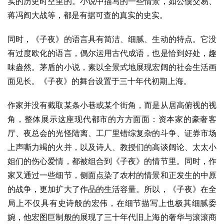
实的历史时空里的。小说中描写的一些情景，如公债交易、
蒋冯阎大战等，都是有据可查的真实的史实。
同时，《子夜》的语言具有简洁、细腻、生动的特点。它没
有过度欧化的语言，偶尔运用古代成语，也是恰到好处，趣
味盎然。茅盾的小说，素以全景式地展现宏阔的社会生活画
面见长。《子夜》的舞台设置于三十年代初期上海。
作家并没有截取某条小巷或某个街角，而是从居高俯视的视
角，整体展示这座现代都市的方方面面：资本家的豪奢客
厅、夜总会的光怪陆离、工厂里错综复杂的斗争、证券市场
上声嘶力竭的火并，以及诗人、教授们的高谈阔论、太太小
姐们的伤心爱情，都被组合到《子夜》的情节里。同时，作
家又通过一些细节，侧面点染了农村的情景和正发生的中原
的战争，更加扩大了作品的生活容量。所以，《子夜》在全
局上不仅具有史诗般的宏伟，在细节描写上也极其细腻委
婉，他宏图巨制般的展现了三十年代旧上海的奢华与滚滚商