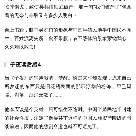
临阵倒戈，致使吴荪甫彻底破产。那一句“我们破产了”包含
着的无奈与辛酸又有多少人明白？
合上书籍，脑中吴荪甫的形象与中国半殖民地半中国民不聊
生，百姓流离失所，食不果腹，衣不蔽体的景象萦绕我心，
久久难以散去!
子夜读后感4
当《子夜》的钟声敲响，梦醒。醒过来时却发现，原来自己
所梦想的东西只是旧花瓶表面的那层浮华的粉饰，早已斑
驳、剥落、烟消云散了……
他本应该是个英雄，只可惜生不逢时。中国半殖民地半封建
的社会性质，注定了像吴荪甫这样的中国民族资产阶级的暗
淡前途，因而他的悲剧命运也就不可避免了。