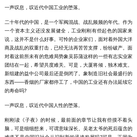
一声叹息，叹近代中国工业的堕落。
二十年代的中国，是一个军阀混战、战乱频频的年代。作为
一个资本主义还没发展健全，工业刚刚有些起色的国家来
说，这并不是什么好事。可怜的企业家们，面对着外国大洋
商及战乱的双重打击，已经无法再苦苦支撑，纷纷破产。面
对着这前所未有的危难局势象吴荪蒲这样的一些有志实业家
团结在一起，希望共度难关。可是，大厦将倾，独木难支。
新组建的益中公司最后还是倒闭了。象制造旧社会最盛行的
东西——香烟的厂家都停工了，中国的工业还有办法延续它
的寿命吗?
一声叹息，叹近代中国人性的堕落。
刚刚读《子夜》的时候，最前面的章节让我有些摸不着头
脑，可是细细想来，可谓意味深长。吴老太爷的死后蕴含的