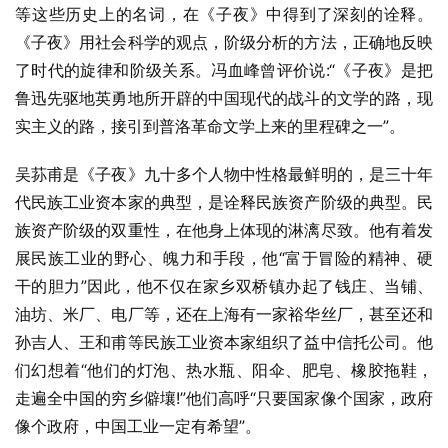
等这些历史上的名词，在《子夜》中得到了深刻的诠释。
《子夜》用社会科学的观点，阶级分析的方法，正确地反映
了时代的旋律和阶级关系。冯血峰曾评价说:“《子夜》是把
鲁迅先驱地英勇地所开辟的中国现代的战斗的文学的路，现
实主义的路，接引到普洛革命文学上来的里程碑之一”。
吴荪甫是《子夜》九十多个人物中性格最鲜明的，是三十年
代民族工业资本家的典型，是诠释民族资产阶级的典型。民
族资产阶级的双重性，在他身上体现的淋漓尽致。他有着发
展民族工业的野心、魄力和手段，他“富于冒险的精神、硬
干的胆力”因此，他不仅在家乡双桥镇办起了钱庄、当铺、
油坊、米厂、电厂等，还在上海有一家裕华丝厂，甚至还和
孙吉人、王和甫等民族工业资本家组织了益中信托公司。他
们幻想着“他们的灯泡、热水瓶、阳伞、肥皂、橡胶拖鞋，
走遍全中国的穷乡僻壤!”他们高呼“只要国家像个国家，政府
像个政府，中国工业一定有希望”。