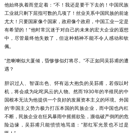
他始终执着而坚定着：“不！我还是要干下去的！中国民族
工业就只剩下屈指可数的几项了！丝业关系中国民族的前途
尤大！只要国家像个国家，政府像个政府，中国工业一定是
有希望的！”他时常沉迷于对自己的未来的宏大企业的遐想
中，尽管最终他失败了，但这种精神不能不令人感动和钦
佩。
“忽喇喇似大厦倾，昏惨惨似灯将尽。”不正如同吴荪甫的遭
遇？
胆识过人、智谋出色、怀有远大抱负的吴荪甫，若假以时
机，将会成为叱咤风云的人物。然而1930年的半殖民的中
国根本无法为他提供一个良好的发展资本主义的环境。外国
的’帝国主义势力极力打压本国的民族企业，而中国也内杠
不断，民族企业在狂风暴雨中摇摇欲坠，濒临破产倒闭的危
险边缘，吴荪甫只能愤愤地骂道：”那红军光景也不过是