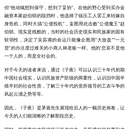
但“他动辄想到保守，想到了妥协”。在他的野心受到买办金
融资本家赵伯韬的阻挡时，他选择了镇压工人罢工来转嫁自
身危机，同时大搞“公债投机”，妄图用此击败“公债魔王”赵
伯韬。现实是残酷的，当时的社会历史现实和民族家的固有
软弱性，决定了吴荪甫的命运只能像企图用“大放盘”“一元
货”的办法度过难关的小商人林老板一样。他的’悲哀不是他
一个人的，而是全社会的。
对于今天的读者来说，通过《子夜》可以认识三十年代初期
中国社会现实，认识民族资产阶级的两重性，认识旧中国半
殖半封的社会性质，了解三十年代的党所领导的工农斗争的
风起云涌之势等等。
因此，《子夜》是茅盾先生展现给后人的一幅历史画卷，让
今天的人们能清晰的了解那段历史。