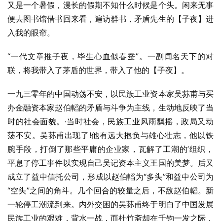
又是一个暑假，漫长的假期不知什么时候是个头。闲来无事
便去图书馆借书回来看，遍访群书，矛盾先生的【子夜】进
入我的眼帘。
“一代文章推子夜，毕生心血似春蚕”。一副闻名天下的对
联，将我带入了茅盾的世界，带入了他的【子夜】。
一九三零年的中国动荡不安，以民族工业资本家吴荪甫与买
办金融资本家赵伯轁的矛盾与斗争为主线，生动地反映了当
时的社会面貌。·当时社会，民族工业风雨飘摇，政局又动
荡不安。吴荪甫出现了!他有远大抱负与雄心壮志，他以铁
腕手段，打倒了那些平庸的企业家，瓦解了工潮的’组织，
平息了停工事件以实现自己吴记资本主义王国的美梦。后又
成立了益中信托公司，形成以赵伯轁为“多头”和益中公司为
“空头”之间的角斗。几个回合的较量之后，不敌赵伯轁。新
一轮停工潮流到来。内外交困的吴荪甫终于明白了中国发展
民族工业的艰难，背水一战，而杜竹斋却在千钧一发之际，