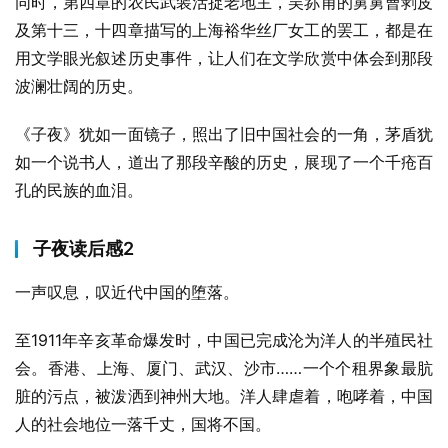
同时，第四章的农民武装活捉老地主，吴荪甫的舅舅曹剥皮
及第十三，十四章描写的上海裕华丝厂女工的罢工，都是在
用文学眼光叙述历史事件，让人们在文学欣赏中体会到那段
波澜壮阔的历史。
《子夜》犹如一面镜子，照出了旧中国社会的一角，茅盾犹
如一个说书人，道出了那段辛酸的历史，展现了一个千疮百
孔的民族的血泪。
子夜读后感2
一声叹息，叹近代中国的堕落。
至1911年辛亥革命爆发时，中国已完成沦为洋人的半殖民社
会。香港、上海、厦门、武汉、沙市……一个个租界象最肮
脏的污点，被泼洒到神州大地。洋人肆虐着，咆哮着，中国
人的社会地位一落千丈，国将不国。