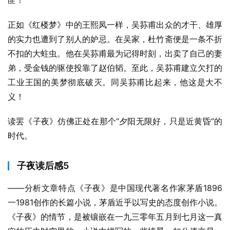
匪！“
正如《红楼梦》中的王熙凤一样，吴荪甫出众的才干、雄厚
的实力也遭到了别人的妒忌。在吴家，杜竹斋便是一条不折
不扣的大蛀虫。他在吴荪甫最为记得时刻，出卖了自己的妻
弟，受金钱的驱使投靠了赵伯韬。至此，吴荪甫建立欠打的
工业王国的美梦彻底破灭。同吴荪甫比起来，他这是大不
义！
读罢《子夜》仿佛正处在那个“夕阳无限好，只是近黄昏”的
时代。
子夜读后感5
——分析文章特点《子夜》是中国现代著名作家茅盾1896
一1981创作的长篇小说，茅盾近乎以写史的态度创作小说。
《子夜》的情节，是被镶嵌在一九三零年五月到七月这一真