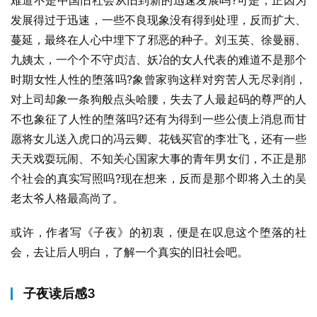
难道不是中国旧社会从旧到新的迅速发展吗?可是，正因为
发展得过于迅速，一些不良现象没有得到处理，反而扩大、
蔓延，最终在人心中埋下了邪恶的种子。刘玉英、徐曼丽、
九姨太，一个个不守贞洁、妖冶的女人代表的难道不是那个
时期女性人性的堕落吗?象曾家驹这样对穷苦人无尽剥削，
对上司却象一条狗般点头哈腰，失去了人最起码的尊严的人
不也象征了人性的堕落吗?还有为得到一些公债上消息而甘
愿将女儿送入虎口的冯云卿、花钱买官的李壮飞，还有一些
天天戏耍玩闹、不知关心国家大事的青年男女们，不正是那
个社会的真实写照吗?现在想来，反而是那个即将入土的吴
老太爷人格最高尚了。
或许，作者写《子夜》的初衷，便是在叹息这个堕落的社
会，去让后人明白，了解一个真实的旧社会吧。
子夜读后感3