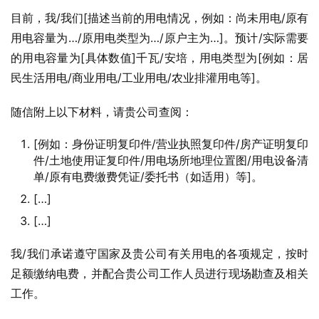
目前，我/我们[描述当前的用电情况，例如：尚未用电/原有
用电容量为…/原用电类型为…/原户主为…]。预计/实际需要
的用电容量为[具体数值]千瓦/安培，用电类型为[例如：居
民生活用电/商业用电/工业用电/农业排灌用电等]。
随信附上以下材料，请贵公司查阅：
[例如：身份证明复印件/营业执照复印件/房产证明复印
件/土地使用证复印件/用电场所地理位置图/用电设备清
单/原有电费缴费凭证/委托书（如适用）等]。
[…]
[…]
我/我们承诺遵守国家及贵公司有关用电的各项规定，按时
足额缴纳电费，并配合贵公司工作人员进行现场勘查及相关
工作。