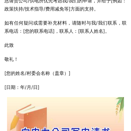
恳请贵公司/供电所优先考虑我/我们的申请，并给予[例如：
政策扶持/技术指导/费用减免等]方面的支持。
如有任何疑问或需要补充材料，请随时与我/我们联系，联
系电话：[您的联系电话]，联系人：[联系人姓名]。
此致
敬礼！
[您的姓名/村委会名称（盖章）]
[日期：年/月/日]