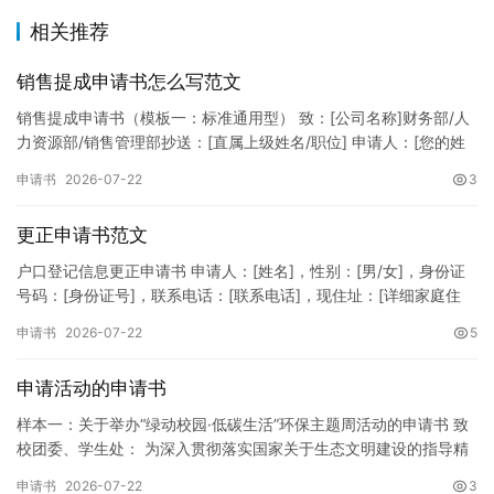
相关推荐
销售提成申请书怎么写范文
销售提成申请书（模板一：标准通用型） 致：[公司名称]财务部/人
力资源部/销售管理部抄送：[直属上级姓名/职位] 申请人：[您的姓
名]所属部门：[具体销售部门/分公司]岗位职称：[…
申请书
2026-07-22
3
更正申请书范文
户口登记信息更正申请书 申请人：[姓名]，性别：[男/女]，身份证
号码：[身份证号]，联系电话：[联系电话]，现住址：[详细家庭住
址]。 申请事项：请求贵所依法对申请人户口簿上的[…
申请书
2026-07-22
5
申请活动的申请书
样本一：关于举办“绿动校园·低碳生活”环保主题周活动的申请书 致
校团委、学生处： 为深入贯彻落实国家关于生态文明建设的指导精
神，增强广大同学的环保意识，倡导绿色、低碳、环保的生活方…
申请书
2026-07-22
3