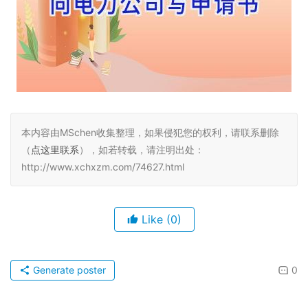
本内容由MSchen收集整理，如果侵犯您的权利，请联系删除
（
点这里联系
），如若转载，请注明出处：
http://www.xchxzm.com/74627.html
Like
(0)
Generate poster
0