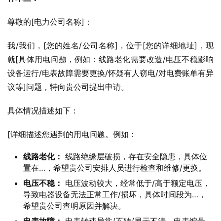
尊敬的[电力公司名称]：
我/我们，[您的姓名/公司名称]，位于[您的详细地址]，现
就[具体用电问题，例如：线路老化需要改造/电压不稳影响
设备运行/电表故障需要更换/怀疑有人窃电/对电费账单有异
议等]问题，特向贵公司提出申请。
具体情况描述如下：
[详细描述您遇到的用电问题。例如：
线路老化：
线路绝缘层破损，存在安全隐患，具体位
置在…，希望贵公司安排人员进行检查和维修/更换。
电压不稳：
电压波动较大，经常低于/高于额定电压，
导致电器设备无法正常工作/损坏，具体时间段为…，
希望贵公司查明原因并解决。