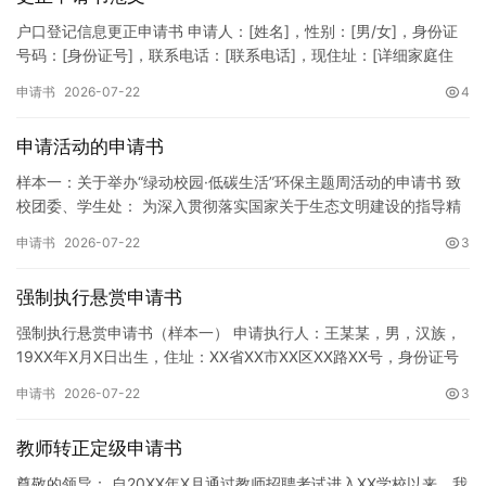
户口登记信息更正申请书 申请人：[姓名]，性别：[男/女]，身份证
号码：[身份证号]，联系电话：[联系电话]，现住址：[详细家庭住
址]。 申请事项：请求贵所依法对申请人户口簿上的[…
申请书
2026-07-22
4
申请活动的申请书
样本一：关于举办“绿动校园·低碳生活”环保主题周活动的申请书 致
校团委、学生处： 为深入贯彻落实国家关于生态文明建设的指导精
神，增强广大同学的环保意识，倡导绿色、低碳、环保的生活方…
申请书
2026-07-22
3
强制执行悬赏申请书
强制执行悬赏申请书（样本一） 申请执行人：王某某，男，汉族，
19XX年X月X日出生，住址：XX省XX市XX区XX路XX号，身份证号
码：XXXXXXXXXXXXXXXXXX，联系电话…
申请书
2026-07-22
3
教师转正定级申请书
尊敬的领导： 自20XX年X月通过教师招聘考试进入XX学校以来，我