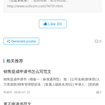
（
点这里联系
），如若转载，请注明出处：
http://www.xchxzm.com/74731.html
Like
(0)
Generate poster
0
相关推荐
销售提成申请书怎么写范文
销售提成申请书（模板一：标准通用型） 致：[公司名称]财务部/人
力资源部/销售管理部抄送：[直属上级姓名/职位] 申请人：[您的姓
名]所属部门：[具体销售部门/分公司]岗位职称：[…
申请书
2026-07-22
3
更正申请书范文