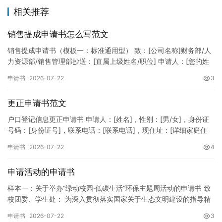
相关推荐
销售提成申请书怎么写范文
销售提成申请书（模板一：标准通用型） 致：[公司名称]财务部/人
力资源部/销售管理部抄送：[直属上级姓名/职位] 申请人：[您的姓
名]所属部门：[具体销售部门/分公司]岗位职称：[…
申请书
2026-07-22
3
更正申请书范文
户口登记信息更正申请书 申请人：[姓名]，性别：[男/女]，身份证
号码：[身份证号]，联系电话：[联系电话]，现住址：[详细家庭住
址]。 申请事项：请求贵所依法对申请人户口簿上的[…
申请书
2026-07-22
4
申请活动的申请书
样本一：关于举办“绿动校园·低碳生活”环保主题周活动的申请书 致
校团委、学生处： 为深入贯彻落实国家关于生态文明建设的指导精
神，增强广大同学的环保意识，倡导绿色、低碳、环保的生活方…
申请书
2026-07-22
3