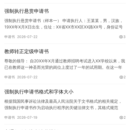
强制执行悬赏申请书
强制执行悬赏申请书（样本一） 申请执行人：王某某，男，汉族，
19XX年X月X日出生，住址：XX省XX市XX区XX路XX号，身份证号
码：XXXXXXXXXXXXXXXXXX，联系电话…
申请书
2026-07-22
3
教师转正定级申请书
尊敬的领导： 自20XX年X月通过教师招聘考试进入XX学校以来，我
已在教师这一神圣而光荣的岗位上度过了一年的试用期。在这一年
的见习期内，在学校领导的悉心关怀下，在同事们的热情帮助和…
申请书
2026-07-22
2
强制执行申请书格式和字体大小
根据我国民事诉讼法律及最高人民法院关于文书格式的相关规定，
强制执行申请书作为启动执行程序的关键法律文书，其格式规范
性、语言严谨性及要件完整性直接影响到法院的立案审核效率。 在
申请书
2026-07-19
2
纸张与…