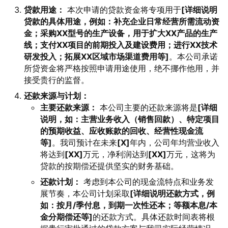
贷款用途：
本次申请的贷款资金将专项用于
[详细说明
贷款的具体用途，例如：补充企业日常经营所需流动资
金；采购XX型号的生产设备，用于扩大XX产品的生产
线；支付XX项目的前期投入及建设费用；进行XX技术
研发投入；拓展XX区域市场渠道费用等]
。本公司承诺
所贷资金将严格按照申请用途使用，绝不挪作他用，并
接受贵行的监督。
还款来源与计划：
主要还款来源：
本公司主要的还款来源将是
[详细
说明，如：主营业务收入（销售回款）、特定项目
的预期收益、应收账款的回收、经营性现金流
等]
。我司预计在未来
[X]
年内，公司年均营业收入
将达到
[XX]
万元，净利润达到
[XX]
万元，这将为
贷款的按期偿还提供坚实的财务基础。
还款计划：
考虑到本公司的现金流特点和业务发
展节奏，本公司计划采取
[详细说明还款方式，例
如：按月/季付息，到期一次性还本；等额本息/本
金分期偿还等]
的还款方式。具体还款时间表将根