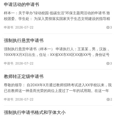
申请活动的申请书
样本一：关于举办“绿动校园·低碳生活”环保主题周活动的申请书 致
校团委、学生处： 为深入贯彻落实国家关于生态文明建设的指导精
神，增强广大同学的环保意识，倡导绿色、低碳、环保的生活方…
申请书
2026-07-22
3
强制执行悬赏申请书
强制执行悬赏申请书（样本一） 申请执行人：王某某，男，汉族，
19XX年X月X日出生，住址：XX省XX市XX区XX路XX号，身份证号
码：XXXXXXXXXXXXXXXXXX，联系电话…
申请书
2026-07-22
3
教师转正定级申请书
尊敬的领导： 自20XX年X月通过教师招聘考试进入XX学校以来，我
已在教师这一神圣而光荣的岗位上度过了一年的试用期。在这一年
的见习期内，在学校领导的悉心关怀下，在同事们的热情帮助和…
申请书
2026-07-22
2
强制执行申请书格式和字体大小