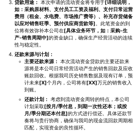
贷款用途：
本次申请的流动资金将专用于
[详细说明，
如：采购原材料、支付员工工资及福利、支付日常运营
费用（租金、水电费、市场推广费等）、补充存货储备
以应对销售旺季、预付供应商货款等]
。此笔资金的到
位将有效弥补本公司在
[具体业务环节，如：采购-生
产-销售周期中]
的资金缺口，确保生产经营活动的连续
性与稳定性。
还款来源与计划：
主要还款来源：
本次流动资金贷款的主要还款来
源将是本公司日常经营活动产生的销售回款及应收
账款回收。根据我司历史销售数据及现有订单，预
计未来
[X]
个月内，公司将有
[XX]
万元的销售收入
到账。
还款计划：
考虑到流动资金周转的特点，本公司
计划采取
[按月/季付息，到期一次性还本；或按
月/季分期还本付息]
的方式进行偿还。具体还款节
奏将与贵行协商，确保与我司的现金流回款周期相
匹配，实现资金的良性循环。