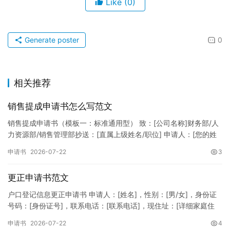
Like
(0)
Generate poster
0
相关推荐
销售提成申请书怎么写范文
销售提成申请书（模板一：标准通用型） 致：[公司名称]财务部/人
力资源部/销售管理部抄送：[直属上级姓名/职位] 申请人：[您的姓
名]所属部门：[具体销售部门/分公司]岗位职称：[…
申请书
2026-07-22
3
更正申请书范文
户口登记信息更正申请书 申请人：[姓名]，性别：[男/女]，身份证
号码：[身份证号]，联系电话：[联系电话]，现住址：[详细家庭住
址]。 申请事项：请求贵所依法对申请人户口簿上的[…
申请书
2026-07-22
4