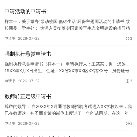
申请活动的申请书
样本一：关于举办“绿动校园·低碳生活”环保主题周活动的申请书 致
校团委、学生处： 为深入贯彻落实国家关于生态文明建设的指导精
神，增强广大同学的环保意识，倡导绿色、低碳、环保的生活方…
申请书
2026-07-22
3
强制执行悬赏申请书
强制执行悬赏申请书（样本一） 申请执行人：王某某，男，汉族，
19XX年X月X日出生，住址：XX省XX市XX区XX路XX号，身份证号
码：XXXXXXXXXXXXXXXXXX，联系电话…
申请书
2026-07-22
3
教师转正定级申请书
尊敬的领导： 自20XX年X月通过教师招聘考试进入XX学校以来，我
已在教师这一神圣而光荣的岗位上度过了一年的试用期。在这一年
的见习期内，在学校领导的悉心关怀下，在同事们的热情帮助和…
申请书
2026-07-22
2