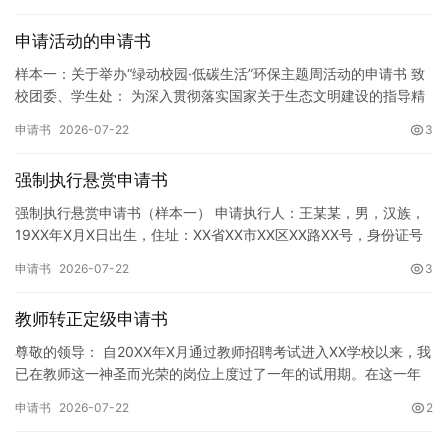
申请活动的申请书
样本一：关于举办“绿动校园·低碳生活”环保主题周活动的申请书 致
校团委、学生处： 为深入贯彻落实国家关于生态文明建设的指导精
神，增强广大同学的环保意识，倡导绿色、低碳、环保的生活方…
申请书
2026-07-22
3
强制执行悬赏申请书
强制执行悬赏申请书（样本一） 申请执行人：王某某，男，汉族，
19XX年X月X日出生，住址：XX省XX市XX区XX路XX号，身份证号
码：XXXXXXXXXXXXXXXXXX，联系电话…
申请书
2026-07-22
3
教师转正定级申请书
尊敬的领导： 自20XX年X月通过教师招聘考试进入XX学校以来，我
已在教师这一神圣而光荣的岗位上度过了一年的试用期。在这一年
的见习期内，在学校领导的悉心关怀下，在同事们的热情帮助和…
申请书
2026-07-22
2