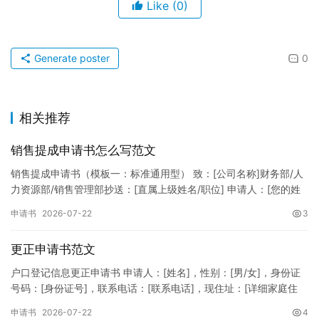
Like
(0)
Generate poster
0
相关推荐
销售提成申请书怎么写范文
销售提成申请书（模板一：标准通用型） 致：[公司名称]财务部/人
力资源部/销售管理部抄送：[直属上级姓名/职位] 申请人：[您的姓
名]所属部门：[具体销售部门/分公司]岗位职称：[…
申请书
2026-07-22
3
更正申请书范文
户口登记信息更正申请书 申请人：[姓名]，性别：[男/女]，身份证
号码：[身份证号]，联系电话：[联系电话]，现住址：[详细家庭住
址]。 申请事项：请求贵所依法对申请人户口簿上的[…
申请书
2026-07-22
4