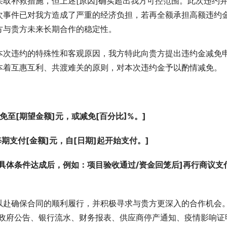
取补救措施，但上述[原因]确实超出我方可控范围。此次违约
次事件已对我方造成了严重的经济负担，若再全额承担高额违约
方与贵方未来长期合作的稳定性。
本次违约的特殊性和客观原因，我方特此向贵方提出违约金减免
本着互惠互利、共渡难关的原则，对本次违约金予以酌情减免。
免至[期望金额]元，或减免[百分比]%。]
期支付[金额]元，自[日期]起开始支付。]
具体条件达成后，例如：项目验收通过/资金回笼后]再行商议支
以赴确保合同的顺利履行，并积极寻求与贵方更深入的合作机会
，政府公告、银行流水、财务报表、供应商停产通知、疫情影响证