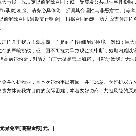
巨大亏损，故决定提前解除合同；或：受突发公共卫生事件影响
月/季度]租金。请务必具体化，强调其合理性与非恶意性。]等客
提前解除合同/逾期支付租金]，根据合同约定，我方应支付违约
。
次违约并非我方主观意愿，而是面临[详细阐述困境，例如：巨大
生存的严峻挑战；或：因不可抗力导致现金流中断，短期内难以
承担高额违约金，对我方而言无疑是雪上加霜，可能导致我方无法
租金并爱护物业，且本次违约事出有因，并非恶意。为维护双方
请贵方体谅我方目前的实际困难，本着友好协商、共担风险的原
元减免至[期望金额]元。]