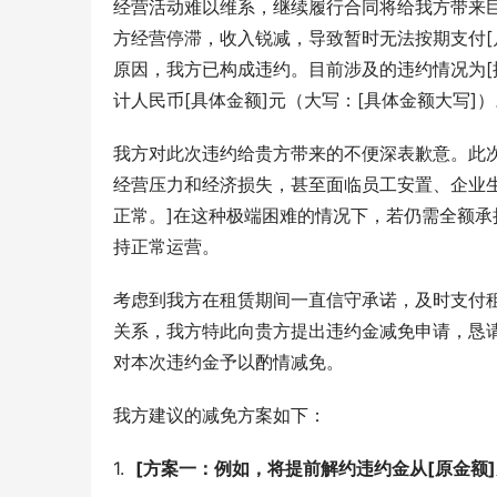
经营活动难以维系，继续履行合同将给我方带来
方经营停滞，收入锐减，导致暂时无法按期支付[
原因，我方已构成违约。目前涉及的违约情况为[
计人民币[具体金额]元（大写：[具体金额大写]）
我方对此次违约给贵方带来的不便深表歉意。此
经营压力和经济损失，甚至面临员工安置、企业
正常。]在这种极端困难的情况下，若仍需全额
持正常运营。
考虑到我方在租赁期间一直信守承诺，及时支付
关系，我方特此向贵方提出违约金减免申请，恳
对本次违约金予以酌情减免。
我方建议的减免方案如下：
1.  
[方案一：例如，将提前解约违约金从[原金额]