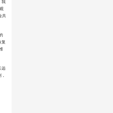
，我
观
金共
的
恢复
维
长远
则，