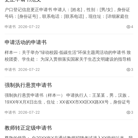
户口登记信息更正申请书 申请人：[姓名]，性别：[男/女]，身份证
号码：[身份证号]，联系电话：[联系电话]，现住址：[详细家庭住
址]。 申请事项：请求贵所依法对申请人户口簿上的[…
申请书
2026-07-22
4
申请活动的申请书
样本一：关于举办“绿动校园·低碳生活”环保主题周活动的申请书 致
校团委、学生处： 为深入贯彻落实国家关于生态文明建设的指导精
神，增强广大同学的环保意识，倡导绿色、低碳、环保的生活方…
申请书
2026-07-22
3
强制执行悬赏申请书
强制执行悬赏申请书（样本一） 申请执行人：王某某，男，汉族，
19XX年X月X日出生，住址：XX省XX市XX区XX路XX号，身份证号
码：XXXXXXXXXXXXXXXXXX，联系电话…
申请书
2026-07-22
3
教师转正定级申请书
尊敬的领导： 自20XX年X月通过教师招聘考试进入XX学校以来，我