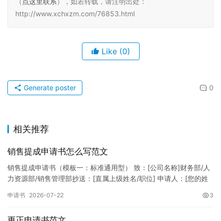
（
点这里联系
），如若转载，请注明出处：
http://www.xchxzm.com/76853.html
Like
(0)
Generate poster
0
相关推荐
销售提成申请书怎么写范文
销售提成申请书（模板一：标准通用型） 致：[公司名称]财务部/人
力资源部/销售管理部抄送：[直属上级姓名/职位] 申请人：[您的姓
名]所属部门：[具体销售部门/分公司]岗位职称：[…
申请书
2026-07-22
3
更正申请书范文