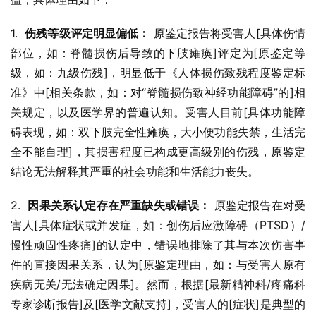
1.  
伤残等级评定明显偏低：
 原鉴定报告将受害人[具体伤情
部位，如：脊髓损伤后导致的下肢瘫痪]评定为[原鉴定等
级，如：九级伤残]，明显低于《人体损伤致残程度鉴定标
准》中[相关条款，如：对“脊髓损伤致神经功能障碍”的]相
关规定，以及医学界的普遍认知。受害人目前[具体功能障
碍表现，如：双下肢完全性瘫痪，大小便功能失禁，生活完
全不能自理]，其损害程度已构成更高级别的伤残，原鉴定
结论无法解释其严重的社会功能和生活能力丧失。
2.  
因果关系认定存在严重缺失或错误：
 原鉴定报告在对受
害人[具体症状或并发症，如：创伤后应激障碍（PTSD）/
慢性顽固性疼痛]的认定中，错误地排除了其与本次伤害事
件的直接因果关系，认为[原鉴定理由，如：与受害人原有
疾病无关/无法确定因果]。然而，根据[最新精神科/疼痛科
专家诊断报告]及[医学文献支持]，受害人的[症状]是典型的