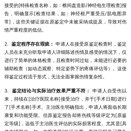
接受的[特殊检查名称，如：椎间盘造影/神经电生理检查]报
告，明确显示[检查结果，如：神经根严重受压/肌电图异
常]，这些关键证据在原鉴定中未被采纳或提及，导致对伤
情严重程度的低估。
2.  
鉴定程序存在瑕疵：
 申请人在接受原鉴定检查时，鉴定
人员在未充分听取申请人详细陈述伤情及感受的情况下，仅
进行了简单的体格检查，且检查时间过短，未能进行必要的
辅助检查（如动态观察、特定姿势下的疼痛评估等）。这使
得鉴定过程流于形式，无法全面掌握伤情复杂性。
3.  
鉴定结论与实际治疗效果严重不符：
 申请人自受伤以
来，持续在[治疗医院名称]接受治疗，并于[手术日期]进行
了[手术名称]手术。主治医生明确指出，申请人将面临长期
康复和功能受限。但原鉴定报告却将伤残等级评定为[原鉴
定等级]，远低于主治医生评估的实际损害程度。尤其是[具