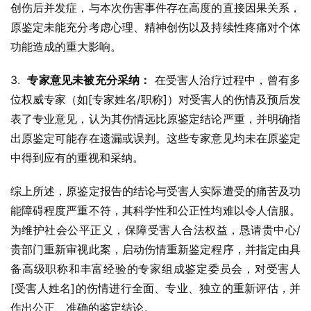
创伤后并发症，与本次伤害事件存在高度的直接因果关系，
原鉴定未能充分考虑心理、精神创伤以及持续性疼痛对个体
功能造成的重大影响。
3.  
专家意见未被充分采纳：
 在受害人治疗过程中，曾有多
位权威专家（如[专家姓名/职称]）对受害人的伤情及预后发
表了专业意见，认为其伤情远比原鉴定结论严重，并明确指
出原鉴定可能存在遗漏或误判。这些专家意见均未在原鉴定
中得到应有的重视和采纳。
综上所述，原鉴定报告的结论与受害人实际遭受的痛苦及功
能障碍程度严重不符，其科学性和公正性均难以令人信服。
为维护社会公平正义，保障受害人合法权益，恳请贵中心/
贵部门重新审视此案，启动伤情重新鉴定程序，并指定由具
备高级职称和丰富经验的专家组成鉴定委员会，对受害人
[受害人姓名]的伤情进行全面、专业、独立的重新评估，并
作出公正、准确的鉴定结论。