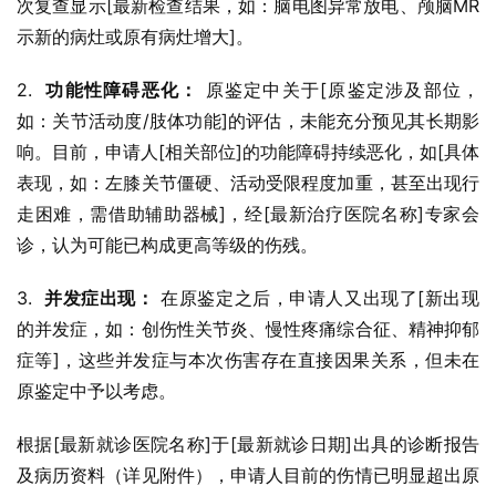
次复查显示[最新检查结果，如：脑电图异常放电、颅脑MR
示新的病灶或原有病灶增大]。
2.  
功能性障碍恶化：
 原鉴定中关于[原鉴定涉及部位，
如：关节活动度/肢体功能]的评估，未能充分预见其长期影
响。目前，申请人[相关部位]的功能障碍持续恶化，如[具体
表现，如：左膝关节僵硬、活动受限程度加重，甚至出现行
走困难，需借助辅助器械]，经[最新治疗医院名称]专家会
诊，认为可能已构成更高等级的伤残。
3.  
并发症出现：
 在原鉴定之后，申请人又出现了[新出现
的并发症，如：创伤性关节炎、慢性疼痛综合征、精神抑郁
症等]，这些并发症与本次伤害存在直接因果关系，但未在
原鉴定中予以考虑。
根据[最新就诊医院名称]于[最新就诊日期]出具的诊断报告
及病历资料（详见附件），申请人目前的伤情已明显超出原