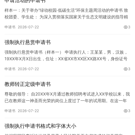
申请活动的申请书
样本一：关于举办“绿动校园·低碳生活”环保主题周活动的申请书 致
校团委、学生处： 为深入贯彻落实国家关于生态文明建设的指导精
神，增强广大同学的环保意识，倡导绿色、低碳、环保的生活方…
申请书
2026-07-22
3
强制执行悬赏申请书
强制执行悬赏申请书（样本一） 申请执行人：王某某，男，汉族，
19XX年X月X日出生，住址：XX省XX市XX区XX路XX号，身份证号
码：XXXXXXXXXXXXXXXXXX，联系电话…
申请书
2026-07-22
3
教师转正定级申请书
尊敬的领导： 自20XX年X月通过教师招聘考试进入XX学校以来，我
已在教师这一神圣而光荣的岗位上度过了一年的试用期。在这一年
的见习期内，在学校领导的悉心关怀下，在同事们的热情帮助和…
申请书
2026-07-22
3
强制执行申请书格式和字体大小