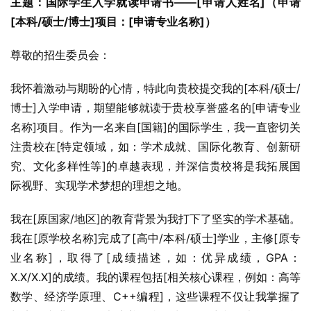
主题：国际学生入学就读申请书——[申请人姓名]（申请
[本科/硕士/博士]项目：[申请专业名称]）
尊敬的招生委员会：
我怀着激动与期盼的心情，特此向贵校提交我的[本科/硕士/
博士]入学申请，期望能够就读于贵校享誉盛名的[申请专业
名称]项目。作为一名来自[国籍]的国际学生，我一直密切关
注贵校在[特定领域，如：学术成就、国际化教育、创新研
究、文化多样性等]的卓越表现，并深信贵校将是我拓展国
际视野、实现学术梦想的理想之地。
我在[原国家/地区]的教育背景为我打下了坚实的学术基础。
我在[原学校名称]完成了[高中/本科/硕士]学业，主修[原专
业名称]，取得了[成绩描述，如：优异成绩，GPA：
X.X/X.X]的成绩。我的课程包括[相关核心课程，例如：高等
数学、经济学原理、C++编程]，这些课程不仅让我掌握了