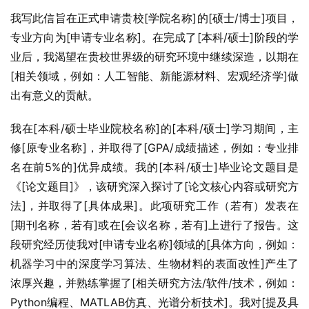
我写此信旨在正式申请贵校[学院名称]的[硕士/博士]项目，
专业方向为[申请专业名称]。在完成了[本科/硕士]阶段的学
业后，我渴望在贵校世界级的研究环境中继续深造，以期在
[相关领域，例如：人工智能、新能源材料、宏观经济学]做
出有意义的贡献。
我在[本科/硕士毕业院校名称]的[本科/硕士]学习期间，主
修[原专业名称]，并取得了[GPA/成绩描述，例如：专业排
名在前5%的]优异成绩。我的[本科/硕士]毕业论文题目是
《[论文题目]》，该研究深入探讨了[论文核心内容或研究方
法]，并取得了[具体成果]。此项研究工作（若有）发表在
[期刊名称，若有]或在[会议名称，若有]上进行了报告。这
段研究经历使我对[申请专业名称]领域的[具体方向，例如：
机器学习中的深度学习算法、生物材料的表面改性]产生了
浓厚兴趣，并熟练掌握了[相关研究方法/软件/技术，例如：
Python编程、MATLAB仿真、光谱分析技术]。我对[提及具