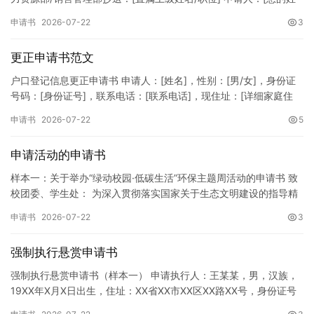
名]所属部门：[具体销售部门/分公司]岗位职称：[…
申请书
2026-07-22
3
更正申请书范文
户口登记信息更正申请书 申请人：[姓名]，性别：[男/女]，身份证
号码：[身份证号]，联系电话：[联系电话]，现住址：[详细家庭住
址]。 申请事项：请求贵所依法对申请人户口簿上的[…
申请书
2026-07-22
5
申请活动的申请书
样本一：关于举办“绿动校园·低碳生活”环保主题周活动的申请书 致
校团委、学生处： 为深入贯彻落实国家关于生态文明建设的指导精
神，增强广大同学的环保意识，倡导绿色、低碳、环保的生活方…
申请书
2026-07-22
3
强制执行悬赏申请书
强制执行悬赏申请书（样本一） 申请执行人：王某某，男，汉族，
19XX年X月X日出生，住址：XX省XX市XX区XX路XX号，身份证号
码：XXXXXXXXXXXXXXXXXX，联系电话…