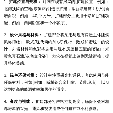
1.  
扩建位置与规模：
 计划在现有房屋的[扩建位置，例如：
北侧预留的空地/东侧露台]进行扩建，拟新增建筑面积约[新
增面积，例如：40]平方米。扩建部分主要用于增加[扩建功
能，例如：两间卧室和一个小客厅]。
2.  
设计风格与材料：
 扩建部分将采用与现有房屋主体建筑
风格[例如：欧式/现代简约/中式]保持一致或和谐统一的设
计，外墙材料和色彩将选用与现有房屋相匹配的[例如：米
黄色真石漆/灰色文化砖]，力求在视觉上达到无缝衔接，提
升整体美感。
3.  
绿色环保考量：
 设计中注重采光和通风，考虑使用节能
环保材料，例如[例如：断桥铝合金门窗、节能玻璃]，以期
达到更高的能源效率和居住舒适度。
4.  
高度与视线：
 扩建部分将严格控制高度，确保不会对相
邻房屋的采光、通风和视线造成任何阻挡或不利影响。