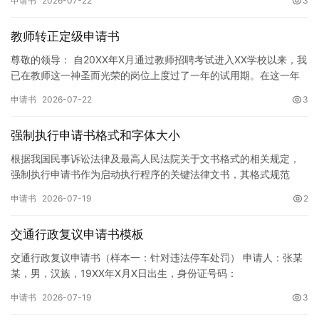
申请书
2026-07-22
3
教师转正定级申请书
尊敬的领导： 自20XX年X月通过教师招聘考试进入XX学校以来，我
已在教师这一神圣而光荣的岗位上度过了一年的试用期。在这一年
的见习期内，在学校领导的悉心关怀下，在同事们的热情帮助和…
申请书
2026-07-22
3
强制执行申请书格式和字体大小
根据我国民事诉讼法律及最高人民法院关于文书格式的相关规定，
强制执行申请书作为启动执行程序的关键法律文书，其格式规范
性、语言严谨性及要件完整性直接影响到法院的立案审核效率。 在
申请书
2026-07-19
2
纸张与…
交通行政复议申请书模板
交通行政复议申请书（样本一：针对违法停车处罚） 申请人：张某
某，男，汉族，19XX年X月X日出生，身份证号码：
XXXXXXXXXXXXXXXXXX，住址：XX省XX市XX区XX路X…
申请书
2026-07-19
3