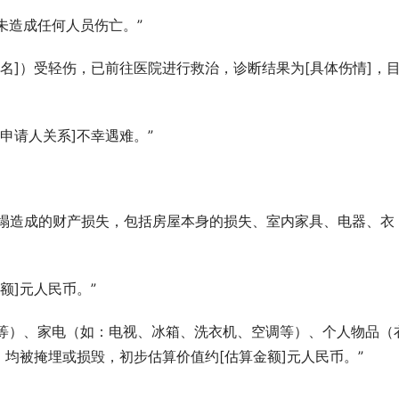
离，未造成任何人员伤亡。”
，与申请人关系]不幸遇难。”
倒塌造成的财产损失，包括房屋本身的损失、室内家具、电器、衣
金额]元人民币。”
均被掩埋或损毁，初步估算价值约[估算金额]元人民币。”