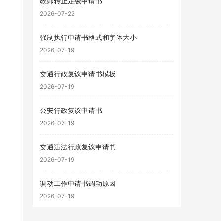
教师转正定级申请书
2026-07-22
强制执行申请书格式和字体大小
2026-07-19
交通行政复议申请书模板
2026-07-19
公安行政复议申请书
2026-07-19
交通违法行政复议申请书
2026-07-19
调动工作申请书调动原因
2026-07-19