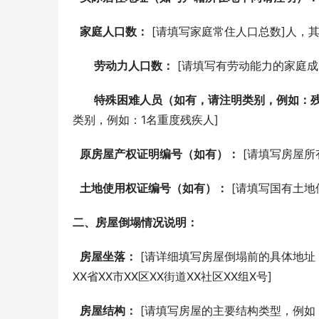
家庭人口数：
 [请填写家庭常住人口总数]人，
劳动力人口数：
 [请填写有劳动能力的家庭成
特殊困难人员（如有，请注明类别，例如：
类别，例如：1名重度残疾人]
原房屋产权证明编号（如有）：
 [请填写房屋
土地使用权证编号（如有）：
 [请填写国有土
二、房屋倒塌情况说明：
房屋坐落：
 [请详细填写房屋倒塌前的具体地址
XX省XX市XX区XX街道XX社区XX组X号]
房屋结构：
 [请填写房屋的主要结构类型，例