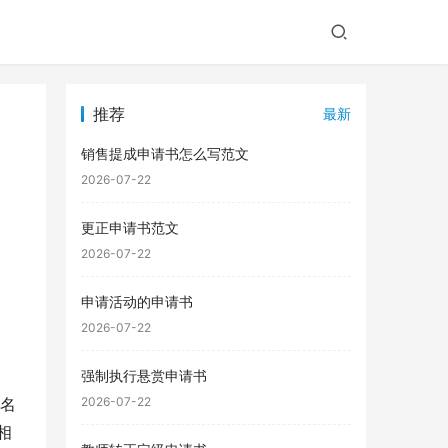
推荐
最新
销售提成申请书怎么写范文
2026-07-22
更正申请书范文
2026-07-22
申请活动的申请书
2026-07-22
强制执行悬赏申请书
件名
2026-07-22
相