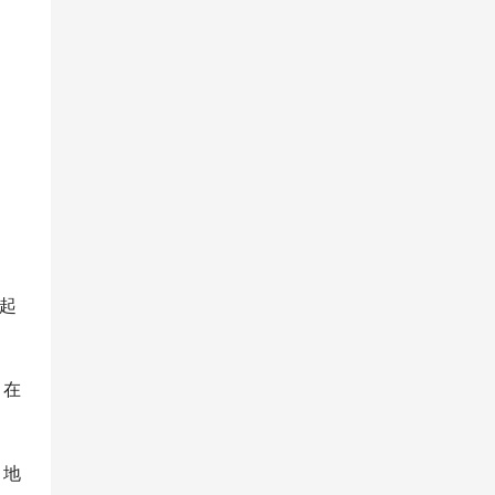
引起
，在
：地