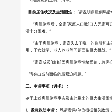
   可在此处附上财产清单。]
目前居住状况及生活困难：
 [请说明房屋倒塌
      “房屋倒塌后，全家[家庭人口数]口人无家可归，目前暂时借住在[亲戚姓名/地址]家中，或租住在[租房地址]，生
活十分困难。”
      “由于房屋倒塌，家庭失去了唯一的住所和主要财产，导致生活陷入绝境，无力承担临时租房费用和后续重建费
用，子女就学、老人养老等问题面临巨大挑战。”
      “家庭成员[姓名]因房屋倒塌情绪受创，
   请突出当前面临的最紧迫问题。]
三、申请事项（诉求）：
鉴于上述房屋倒塌事实及由此带来的巨大生活困
1.  
紧急救助申请：
 恳请贵局/单位根据相关政