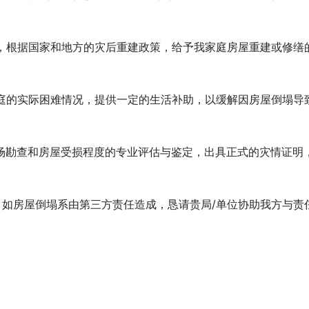
情，根据国家和地方的灾后重建政策，给予我家庭房屋重建或修缮
家庭的实际困难情况，提供一定的生活补助，以缓解因房屋倒塌导
现场勘查和房屋受损程度的专业评估与鉴定，出具正式的灾情证明
 如房屋倒塌系由第三方责任造成，恳请贵局/单位协助我方与责