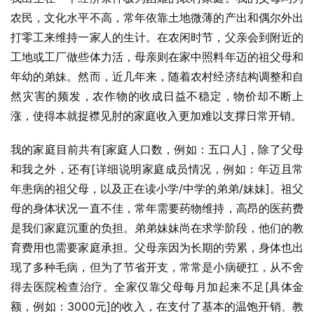
农民，文化水平不高，常年依靠土地微薄的产出和偶尔外出
打零工来维持一家人的生计。在农闲时节，父亲会到附近的
工地或工厂做些体力活，母亲则在家中照料年迈的祖父母和
年幼的弟妹。然而，近几年来，随着农村经济结构调整和自
然灾害的频发，农作物的收成日益不稳定，物价却不断上
涨，使得本就捉襟见肘的家庭收入更加难以支撑日常开销。
我的家庭目前共有[家庭人口数，例如：五口人]，除了父母
和我之外，还有[详细说明家庭成员情况，例如：年迈且常
年患病的祖父母，以及正在读小学/中学的弟弟/妹妹]。祖父
母的身体状况一直不佳，常年需要药物维持，高昂的医药费
是我们家庭沉重的负担。弟弟妹妹尚在求学阶段，他们的教
育费用也需要家庭承担。父母亲因为长期的劳累，身体也出
现了多种毛病，但为了节省开支，常常是小病硬扛，从不舍
得去医院检查治疗。全家仅靠父母每月加起来不足[具体金
额，例如：3000元]的收入，在支付了基本的温饱开销、教