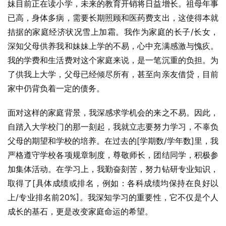
妹目前正在读小学，未来的教育开销将日益增长。祖母年事
已高，身体多病，需要长期照顾和医药费支出，这使得本就
拮据的家庭经济状况雪上加霜。我作为家庭的长子/长女，
深知父母供养我和妹妹上学的不易，心中充满感激与愧疚。
我的学费和生活费对这个家庭来说，是一笔沉重的负担。为
了供我上大学，父母已经倾尽所有，甚至向亲友借贷，目前
家中仍背负着一定的债务。
面对这样的家庭背景，我深感求学机会的来之不易。因此，
自踏入大学校门的那一刻起，我就立志要努力学习，不辜负
父母的期望和学校的培养。在过去的[学期数/学年数]里，我
严格遵守学校各项规章制度，尊敬师长，团结同学，积极参
加集体活动。在学习上，我勤奋刻苦，努力钻研专业知识，
取得了[具体成绩或排名，例如：各科成绩均保持在良好以
上/专业排名前20%]。我深知学习的重要性，它不仅是个人
成长的基石，更是改变家庭命运的希望。