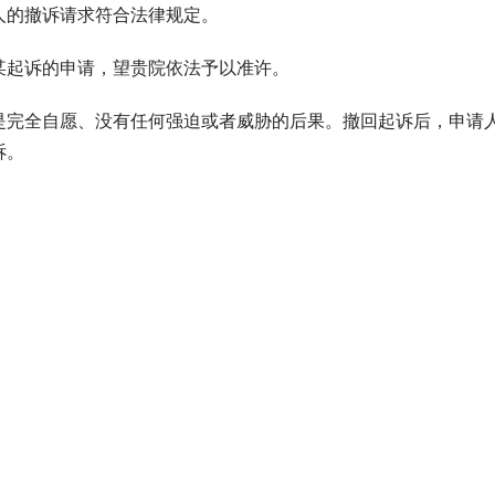
人的撤诉请求符合法律规定。
某起诉的申请，望贵院依法予以准许。
是完全自愿、没有任何强迫或者威胁的后果。撤回起诉后，申请
诉。