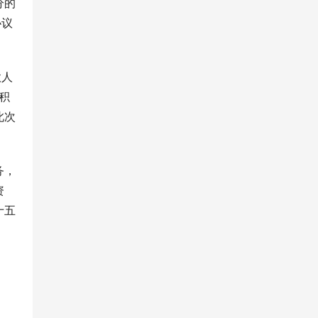
分的
协议
款人
积
此次
务，
资
十五