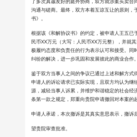
了多次真诚友好的庭外协商，双方就涉案买卖合
沟通与磋商。最终，双方本着互谅互让的原则，于
书》。
根据该《和解协议书》的约定，被申请人王五已于
民币XX万元（大写：人民币XX万元整），并就
极履约态度和负责任的行为表示认可和接受。同
纠纷的解决，进一步巩固和发展彼此的商业合作
鉴于双方当事人之间的争议已通过上述和解方式
申请人的诉讼请求已实际实现，且双方均认为继
源，减轻当事人诉累，并维护和谐稳定的社会经
条第一款之规定，郑重向贵院申请撤回对本案的
申请人承诺，本次撤诉是其真实意思表示，撤诉
望贵院审查批准。