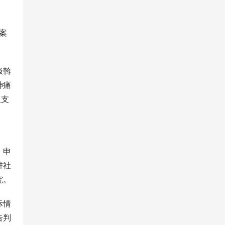
案
极斡
神痛
人支
。申
进社
究。
际情
告判