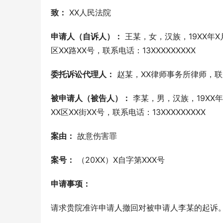
致：
 XX人民法院
申请人（自诉人）：
 王某，女，汉族，19XX年X
区XX路XX号，联系电话：13XXXXXXXXX
委托诉讼代理人：
 赵某，XX律师事务所律师，联系
被申请人（被告人）：
 李某，男，汉族，19XX年
XX区XX街XX号，联系电话：13XXXXXXXXX
案由：
 故意伤害罪
案号：
 （20XX）X自字第XXX号
申请事项：
请求贵院准许申请人撤回对被申请人李某的起诉