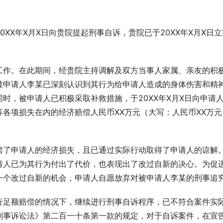
XX年X月X日向贵院提起刑事自诉，贵院已于20XX年X月X日立
工作。在此期间，经贵院主持调解及双方当事人家属、亲友的积
被申请人李某已深刻认识到其行为给申请人造成的身体伤害和精
时，被申请人已积极采取补救措施，于20XX年X月X日向申请
各项损失在内的经济赔偿人民币XX万元（大写：人民币XX万元
偿了申请人的经济损失，且已通过实际行动取得了申请人的谅解
请人已为其行为付出了代价，也表现出了改过自新的决心。为促
一个改过自新的机会，申请人自愿放弃对被申请人李某的刑事追
行足额赔偿的情况下，继续进行刑事自诉程序，已不符合案件实
刑事诉讼法》第二百一十条第一款的规定，对于自诉案件，在宣