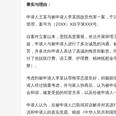
事实与理由：
申请人王某与被申请人李某因故意伤害一案，于20
受理，案号为（20XX）X自字第XXX号。
自案件立案以来，贵院高度重视，依法开展审理
旋，申请人与被申请人进行了多次诚恳的沟通。
苦，并多次向申请人表达了真诚的悔意和歉意。同
付了包括医疗费、误工费、护理费、精神抚慰金等
整）。
考虑到被申请人李某认罪悔罪态度良好，积极赔
请人经过慎重考虑，并与家人协商后，认为被申
会和谐，修复受损的邻里关系，以及给被申请人
申请人认为，在被申请人已取得其谅解并对其进
况和申请人的真实意愿。根据《中华人民共和国