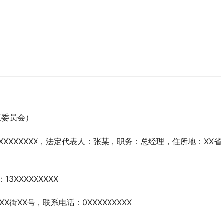
议委员会）
XXXXXXXX，法定代表人：张某，职务：总经理，住所地：XX省
XXXXXXXXX
XX街XX号，联系电话：0XXXXXXXXX